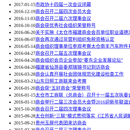
2017-01-15
市政协十四届一次会议闭幕
2016-12-19
商会召开二届四次会员大会
2016-11-03
商会召开二届六次理事会议
2016-10-10
商会获优秀社会组织荣誉称号
2016-06-20
关于实施《太仓市福建商会会员单位职业道德
2016-06-07
商会再次通过非营利组织免税资格认定
2016-05-14
商会组织理事单位参观考察太仓南丰汽车附件
2016-04-27
商会召开二届五次理事会议
2016-04-20
商会组织会员企业参加“娄东企业发展论坛”
2016-04-20
福建省仙游县委郑瑞锦书记到访商会
2016-03-28
商会认真开展社会团体规范化建设检查工作
2016-03-23
山东日照工商联来会考察
2016-01-20
商会获“五好商会”荣誉称号
2016-01-15
太仓市工商联（总商会）召开十一届五次执委会
2016-01-13
商会举行二届三次会员大会暨2016迎新年联谊
2015-10-20
商会召开二届四次理事会议
2015-09-28
太仓创新“三联”模式贯彻落实《江苏省人民调
2015-09-21
贵州玉屏代表团来访商会
2015-02-26
商会召开二届三次理事会议