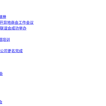
精神
召开异地商会工作会议
中秋联谊会成功举办
题培训
限公司更名完成
会
会