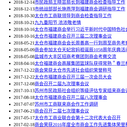
2018-12-14
市民政局王晓芸局长到福建商会检查指导工作
2018-12-13
市统战部部长施燕萍到福建商会调研指导工作
2018-10-30
太仓市工商联领导到商会检查指导工作
2018-10-21
九九重阳节 浓浓敬老情
2018-10-16
太仓市福建商会举行习近平新时代中国特色社
2018-10-16
太仓市福建商会召开三届二次理事会议
2018-05-21
太仓市福建商会会长周善高一行到周至商务考
2018-05-09
商会参加太仓天妃宫妈祖诞辰1058周年庆典活
2018-05-08
盐城市大丰区招商考察团到商会考察交流
2018-04-16
太仓福建商会高展集团篮球队获得常熟＂春兰
2017-12-22
商会荣获太仓市先进社会组织荣誉称号
2017-12-22
太仓市福建商会召开三届一次会员大会
2017-12-08
商会召开二届九次理事会议
2017-10-13
苏州市民政局社会组织等级评估专家组来商会
2017-08-18
太仓市福建商会召开二届八次理事会
2017-07-07
苏州市工商联来商会作工作调研
2017-06-23
商会召开二届七次理事会议
2017-05-17
太仓市工商业联合会第十二次代表大会召开
2017-02-18
商会荣获2016年度全市商会工作先进集体荣誉