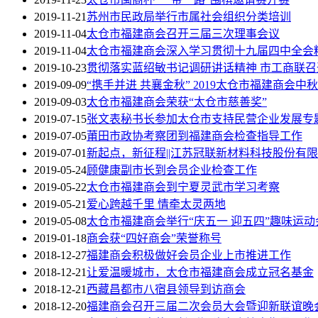
2019-11-21
苏州市民政局举行市属社会组织分类培训
2019-11-04
太仓市福建商会召开三届三次理事会议
2019-11-04
太仓市福建商会深入学习贯彻十九届四中全会
2019-10-23
贯彻落实蓝绍敏书记调研讲话精神 市工商联
2019-09-09
“携手并进 共襄金秋” 2019太仓市福建商会
2019-09-03
太仓市福建商会荣获“太仓市慈善奖”
2019-07-15
张文表秘书长参加太仓市支持民营企业发展专
2019-07-05
莆田市政协考察团到福建商会检查指导工作
2019-07-01
新起点，新征程||江苏冠联新材料科技股份有
2019-05-24
顾健康副市长到会员企业检查工作
2019-05-22
太仓市福建商会到宁夏灵武市学习考察
2019-05-21
爱心跨越千里 情牵太灵两地
2019-05-08
太仓市福建商会举行“庆五一 迎五四”趣味运动
2019-01-18
商会获“四好商会”荣誉称号
2018-12-27
福建商会积极做好会员企业上市推进工作
2018-12-21
让爱温暖城市，太仓市福建商会成立冠名基金
2018-12-21
西藏昌都市八宿县领导到访商会
2018-12-20
福建商会召开三届二次会员大会暨迎新联谊晚