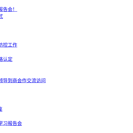
报告会！
式
防控工作
格认定
领导到商会作交流访问
座
学习报告会