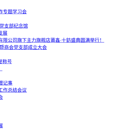
作专题学习会
个党支部纪念馆
发展
有限公司旗下主力旗舰店莆鑫·十鈁盛典圆满举行！
 暨商会党支部成立大会
誉称号
！
赠记事
工作总结会议
会
展