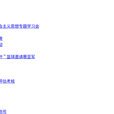
会主义思想专题学习会
察
动
杯＂篮球邀请赛亚军
评估考核
称号