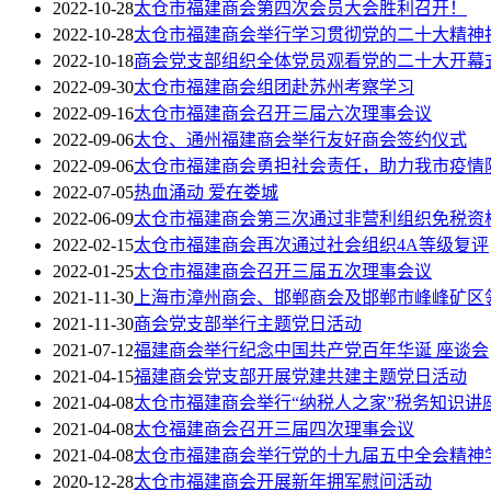
2022-10-28
太仓市福建商会第四次会员大会胜利召开！
2022-10-28
太仓市福建商会举行学习贯彻党的二十大精神
2022-10-18
商会党支部组织全体党员观看党的二十大开幕
2022-09-30
太仓市福建商会组团赴苏州考察学习
2022-09-16
太仓市福建商会召开三届六次理事会议
2022-09-06
太仓、通州福建商会举行友好商会签约仪式
2022-09-06
太仓市福建商会勇担社会责任，助力我市疫情
2022-07-05
热血涌动 爱在娄城
2022-06-09
太仓市福建商会第三次通过非营利组织免税资
2022-02-15
太仓市福建商会再次通过社会组织4A等级复评
2022-01-25
太仓市福建商会召开三届五次理事会议
2021-11-30
上海市漳州商会、邯郸商会及邯郸市峰峰矿区
2021-11-30
商会党支部举行主题党日活动
2021-07-12
福建商会举行纪念中国共产党百年华诞 座谈会
2021-04-15
福建商会党支部开展党建共建主题党日活动
2021-04-08
太仓市福建商会举行“纳税人之家”税务知识讲
2021-04-08
太仓福建商会召开三届四次理事会议
2021-04-08
太仓市福建商会举行党的十九届五中全会精神
2020-12-28
太仓市福建商会开展新年拥军慰问活动