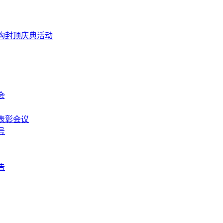
构封顶庆典活动
会
表彰会议
号
告