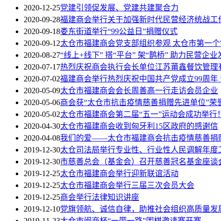
2020-12-25
党建引领促发展、党建共建聚合力
2020-09-28
福建商会举行关于加强新时代民营经济统战工
2020-09-18
娄东街道举行“99公益日”捐赠仪式
2020-09-12
太仓市福建商会党支部组织参观 太仓市第一
2020-08-27
“线上+线下” 搭“平台” 架“鹊桥” 助力民营企业
2020-07-17
热烈庆祝商会执行会长单位江苏莆鑫餐饮管理
2020-07-02
福建商会举行热烈庆祝中国共产党成立99周年
2020-05-09
太仓市福建商会会长周善高一行走访会员企业
2020-05-06
商会获“太仓市抗击疫情慈善捐赠先进单位”荣
2020-05-02
太仓市福建商会第二届“五一”运动会成功举行
2020-04-30
太仓市福建商会收到匈牙利15区政府的感谢信
2020-04-08
我们的爱——太仓市福建商会抗击疫情慈善捐
2019-12-30
太仓司法局举行专业性、行业性人民调解年度
2019-12-30
市慈善总会（基金会）召开慈善冠名基金座谈
2019-12-25
太仓市福建商会举行迎新联谊活动
2019-12-25
太仓市福建商会举行三届三次会员大会
2019-12-25
商会举行法律知识讲座
2019-12-10
党旗领航、诚信自律，助推社会组织高质量发
2019-11-23
太仓市闽商杯“一带一路”围棋邀请赛开赛