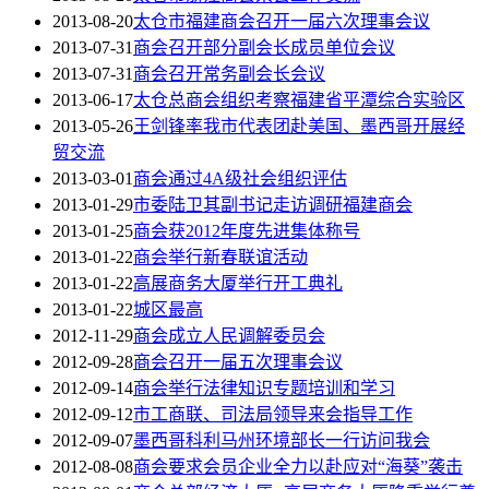
2013-08-20
太仓市福建商会召开一届六次理事会议
2013-07-31
商会召开部分副会长成员单位会议
2013-07-31
商会召开常务副会长会议
2013-06-17
太仓总商会组织考察福建省平潭综合实验区
2013-05-26
王剑锋率我市代表团赴美国、墨西哥开展经
贸交流
2013-03-01
商会通过4A级社会组织评估
2013-01-29
市委陆卫其副书记走访调研福建商会
2013-01-25
商会获2012年度先进集体称号
2013-01-22
商会举行新春联谊活动
2013-01-22
高展商务大厦举行开工典礼
2013-01-22
城区最高
2012-11-29
商会成立人民调解委员会
2012-09-28
商会召开一届五次理事会议
2012-09-14
商会举行法律知识专题培训和学习
2012-09-12
市工商联、司法局领导来会指导工作
2012-09-07
墨西哥科利马州环境部长一行访问我会
2012-08-08
商会要求会员企业全力以赴应对“海葵”袭击