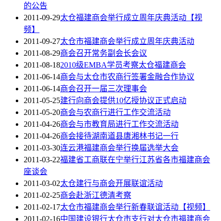
的公告
2011-09-29
太仓福建商会举行成立周年庆典活动【视
频】
2011-09-27
太仓市福建商会举行成立周年庆典活动
2011-08-29
商会召开常务副会长会议
2011-08-18
2010级EMBA学员考察太仓福建商会
2011-06-14
商会与太仓市农商行签署金融合作协议
2011-06-14
商会召开一届三次理事会
2011-05-25
建行向商会提供10亿授协议正式启动
2011-05-20
商会与农商行进行工作交流活动
2011-04-26
商会与市教育局进行工作交流活动
2011-04-26
商会接待湖南道县唐湘林书记一行
2011-03-30
连云港福建商会举行换届选举大会
2011-03-22
福建省工商联在宁举行江苏省各市福建商会
座谈会
2011-03-02
太仓建行与商会开展联谊活动
2011-02-25
商会赴浙江德清考察
2011-02-17
太仓市福建商会举行新春联谊活动【视频】
2011-02-16
中国建设银行太仓市支行对太仓市福建商会