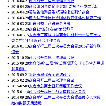
2016-04-27
商会召开二届五次理事会议
2016-04-20
商会组织会员企业参加“娄东企业发展论坛”
2016-04-20
福建省仙游县委郑瑞锦书记到访商会
2016-03-28
商会认真开展社会团体规范化建设检查工作
2016-03-23
山东日照工商联来会考察
2016-01-20
商会获“五好商会”荣誉称号
2016-01-15
太仓市工商联（总商会）召开十一届五次执
委会暨2015年度商会工作会议
2016-01-13
商会举行二届三次会员大会暨2016迎新年联
谊会
2015-10-20
商会召开二届四次理事会议
2015-09-28
太仓创新“三联”模式贯彻落实《江苏省人民调
解条例》
2015-09-21
贵州玉屏代表团来访商会
2015-02-26
商会召开二届三次理事会议
2015-02-09
太仓市总商会召开年度工作会议
2015-01-14
商会召开高展商务大厦投资人会议
2014-09-28
商会举行二届二次会员大会暨高展商务大厦
结构封顶庆典活动