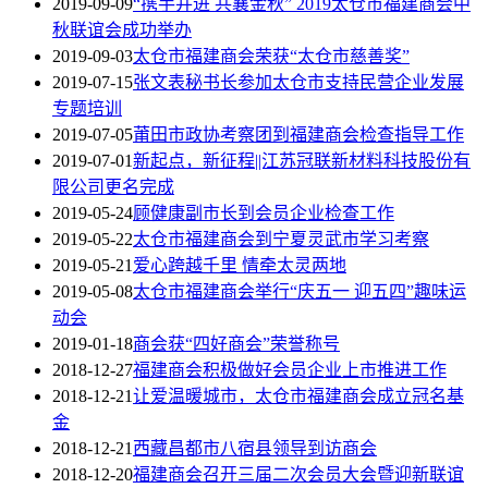
2019-09-09
“携手并进 共襄金秋” 2019太仓市福建商会中
秋联谊会成功举办
2019-09-03
太仓市福建商会荣获“太仓市慈善奖”
2019-07-15
张文表秘书长参加太仓市支持民营企业发展
专题培训
2019-07-05
莆田市政协考察团到福建商会检查指导工作
2019-07-01
新起点，新征程||江苏冠联新材料科技股份有
限公司更名完成
2019-05-24
顾健康副市长到会员企业检查工作
2019-05-22
太仓市福建商会到宁夏灵武市学习考察
2019-05-21
爱心跨越千里 情牵太灵两地
2019-05-08
太仓市福建商会举行“庆五一 迎五四”趣味运
动会
2019-01-18
商会获“四好商会”荣誉称号
2018-12-27
福建商会积极做好会员企业上市推进工作
2018-12-21
让爱温暖城市，太仓市福建商会成立冠名基
金
2018-12-21
西藏昌都市八宿县领导到访商会
2018-12-20
福建商会召开三届二次会员大会暨迎新联谊