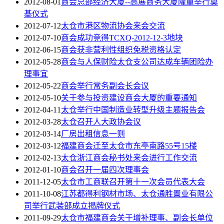
2012-08-01
商会总部经济大厦--高展商务大厦隆重举行奠
基仪式
2012-07-12
太仓市港区物流协会来会交流
2012-07-10
商会成功竞得TCXQ-2012-12-3地块
2012-06-15
商会获非营利性组织免税资格认定
2012-05-28
商会与人保财险太仓支公司达成车辆团险办
理事宜
2012-05-22
商会举行常务副会长会议
2012-05-10
关于参与投资建设商会大厦的重要通知
2012-04-11
太仓举行中国制造业转型升级主题报告会
2012-03-28
太仓召开人大政协会议
2012-03-14
厂房出租信息一则
2012-03-12
福建商会迁至太仓市东亭南路55号15楼
2012-02-13
太仓浙江商会秘书处来会进行工作交流
2012-01-10
商会召开一届四次理事会
2011-12-05
太仓市工商联召开第十一次会员代表大会
2011-10-08
江苏都得利钢材市场、太仓通胜置业有限公
司举行武装部成立揭牌仪式
2011-09-29
太仓市福建商会关于增补理事、副会长单位