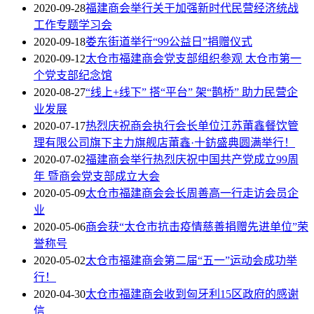
2020-09-28
福建商会举行关于加强新时代民营经济统战
工作专题学习会
2020-09-18
娄东街道举行“99公益日”捐赠仪式
2020-09-12
太仓市福建商会党支部组织参观 太仓市第一
个党支部纪念馆
2020-08-27
“线上+线下” 搭“平台” 架“鹊桥” 助力民营企
业发展
2020-07-17
热烈庆祝商会执行会长单位江苏莆鑫餐饮管
理有限公司旗下主力旗舰店莆鑫·十鈁盛典圆满举行！
2020-07-02
福建商会举行热烈庆祝中国共产党成立99周
年 暨商会党支部成立大会
2020-05-09
太仓市福建商会会长周善高一行走访会员企
业
2020-05-06
商会获“太仓市抗击疫情慈善捐赠先进单位”荣
誉称号
2020-05-02
太仓市福建商会第二届“五一”运动会成功举
行！
2020-04-30
太仓市福建商会收到匈牙利15区政府的感谢
信