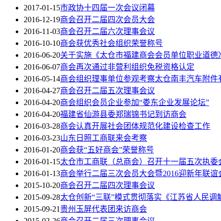
2017-01-15
市政协十四届一次会议闭幕
2016-12-19
商会召开二届四次会员大会
2016-11-03
商会召开二届六次理事会议
2016-10-10
商会获优秀社会组织荣誉称号
2016-06-20
关于实施《太仓市福建商会会员单位职业道德
2016-06-07
商会再次通过非营利组织免税资格认定
2016-05-14
商会组织理事单位参观考察太仓南丰汽车附件
2016-04-27
商会召开二届五次理事会议
2016-04-20
商会组织会员企业参加“娄东企业发展论坛”
2016-04-20
福建省仙游县委郑瑞锦书记到访商会
2016-03-28
商会认真开展社会团体规范化建设检查工作
2016-03-23
山东日照工商联来会考察
2016-01-20
商会获“五好商会”荣誉称号
2016-01-15
太仓市工商联（总商会）召开十一届五次执委会
2016-01-13
商会举行二届三次会员大会暨2016迎新年联谊
2015-10-20
商会召开二届四次理事会议
2015-09-28
太仓创新“三联”模式贯彻落实《江苏省人民调
2015-09-21
贵州玉屏代表团来访商会
2015-02-26
商会召开二届三次理事会议