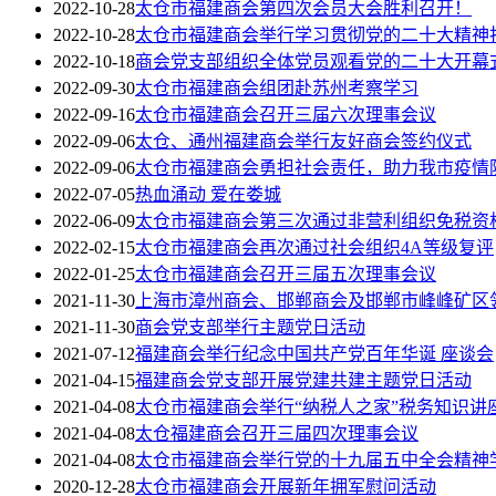
2022-10-28
太仓市福建商会第四次会员大会胜利召开！
2022-10-28
太仓市福建商会举行学习贯彻党的二十大精神
2022-10-18
商会党支部组织全体党员观看党的二十大开幕
2022-09-30
太仓市福建商会组团赴苏州考察学习
2022-09-16
太仓市福建商会召开三届六次理事会议
2022-09-06
太仓、通州福建商会举行友好商会签约仪式
2022-09-06
太仓市福建商会勇担社会责任，助力我市疫情
2022-07-05
热血涌动 爱在娄城
2022-06-09
太仓市福建商会第三次通过非营利组织免税资
2022-02-15
太仓市福建商会再次通过社会组织4A等级复评
2022-01-25
太仓市福建商会召开三届五次理事会议
2021-11-30
上海市漳州商会、邯郸商会及邯郸市峰峰矿区
2021-11-30
商会党支部举行主题党日活动
2021-07-12
福建商会举行纪念中国共产党百年华诞 座谈会
2021-04-15
福建商会党支部开展党建共建主题党日活动
2021-04-08
太仓市福建商会举行“纳税人之家”税务知识讲
2021-04-08
太仓福建商会召开三届四次理事会议
2021-04-08
太仓市福建商会举行党的十九届五中全会精神
2020-12-28
太仓市福建商会开展新年拥军慰问活动