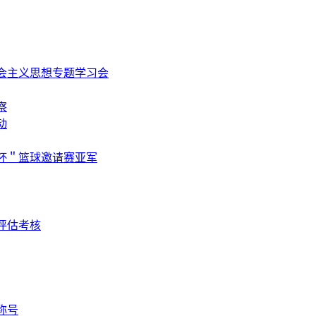
会主义思想专题学习会
察
动
杯＂篮球邀请赛亚军
评估考核
称号