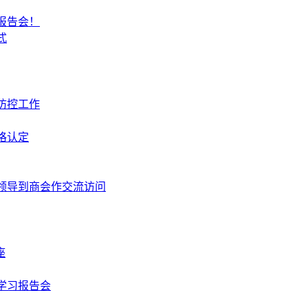
报告会！
式
防控工作
格认定
领导到商会作交流访问
座
学习报告会