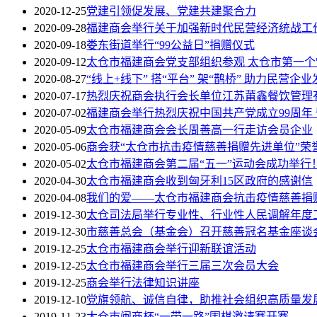
2020-12-25
党建引领促发展、党建共建聚合力
2020-09-28
福建商会举行关于加强新时代民营经济统战工
2020-09-18
娄东街道举行“99公益日”捐赠仪式
2020-09-12
太仓市福建商会党支部组织参观 太仓市第一
2020-08-27
“线上+线下” 搭“平台” 架“鹊桥” 助力民营企业
2020-07-17
热烈庆祝商会执行会长单位江苏莆鑫餐饮管理
2020-07-02
福建商会举行热烈庆祝中国共产党成立99周年
2020-05-09
太仓市福建商会会长周善高一行走访会员企业
2020-05-06
商会获“太仓市抗击疫情慈善捐赠先进单位”荣
2020-05-02
太仓市福建商会第二届“五一”运动会成功举行
2020-04-30
太仓市福建商会收到匈牙利15区政府的感谢信
2020-04-08
我们的爱——太仓市福建商会抗击疫情慈善捐
2019-12-30
太仓司法局举行专业性、行业性人民调解年度
2019-12-30
市慈善总会（基金会）召开慈善冠名基金座谈
2019-12-25
太仓市福建商会举行迎新联谊活动
2019-12-25
太仓市福建商会举行三届三次会员大会
2019-12-25
商会举行法律知识讲座
2019-12-10
党旗领航、诚信自律，助推社会组织高质量发
2019-11-23
太仓市闽商杯“一带一路”围棋邀请赛开赛