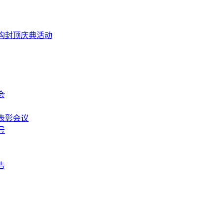
构封顶庆典活动
会
表彰会议
号
告