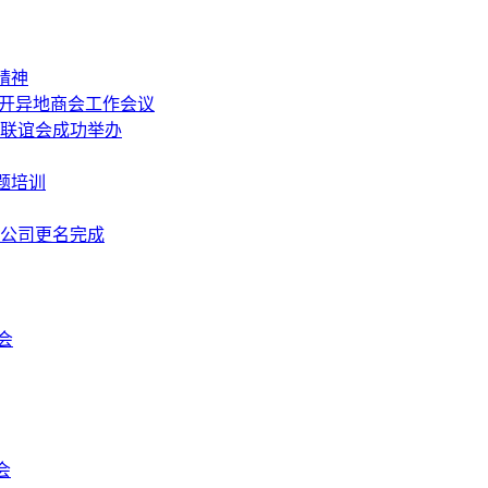
精神
召开异地商会工作会议
中秋联谊会成功举办
题培训
限公司更名完成
会
会