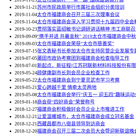
2019-11-21
苏州市民政局举行市属社会组织分类培训
2019-11-04
太仓市福建商会召开三届三次理事会议
2019-11-04
太仓市福建商会深入学习贯彻十九届四中全会
2019-10-23
贯彻落实蓝绍敏书记调研讲话精神 市工商联
2019-09-09
“携手并进 共襄金秋” 2019太仓市福建商会
2019-09-03
太仓市福建商会荣获“太仓市慈善奖”
2019-07-15
张文表秘书长参加太仓市支持民营企业发展专
2019-07-05
莆田市政协考察团到福建商会检查指导工作
2019-07-01
新起点，新征程||江苏冠联新材料科技股份有
2019-05-24
顾健康副市长到会员企业检查工作
2019-05-22
太仓市福建商会到宁夏灵武市学习考察
2019-05-21
爱心跨越千里 情牵太灵两地
2019-05-08
太仓市福建商会举行“庆五一 迎五四”趣味运动
2019-01-18
商会获“四好商会”荣誉称号
2018-12-27
福建商会积极做好会员企业上市推进工作
2018-12-21
让爱温暖城市，太仓市福建商会成立冠名基金
2018-12-21
西藏昌都市八宿县领导到访商会
2018-12-20
福建商会召开三届二次会员大会暨迎新联谊晚