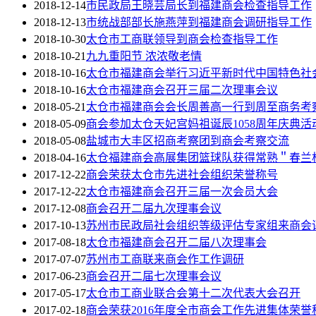
2018-12-14
市民政局王晓芸局长到福建商会检查指导工作
2018-12-13
市统战部部长施燕萍到福建商会调研指导工作
2018-10-30
太仓市工商联领导到商会检查指导工作
2018-10-21
九九重阳节 浓浓敬老情
2018-10-16
太仓市福建商会举行习近平新时代中国特色社
2018-10-16
太仓市福建商会召开三届二次理事会议
2018-05-21
太仓市福建商会会长周善高一行到周至商务考
2018-05-09
商会参加太仓天妃宫妈祖诞辰1058周年庆典活
2018-05-08
盐城市大丰区招商考察团到商会考察交流
2018-04-16
太仓福建商会高展集团篮球队获得常熟＂春兰
2017-12-22
商会荣获太仓市先进社会组织荣誉称号
2017-12-22
太仓市福建商会召开三届一次会员大会
2017-12-08
商会召开二届九次理事会议
2017-10-13
苏州市民政局社会组织等级评估专家组来商会
2017-08-18
太仓市福建商会召开二届八次理事会
2017-07-07
苏州市工商联来商会作工作调研
2017-06-23
商会召开二届七次理事会议
2017-05-17
太仓市工商业联合会第十二次代表大会召开
2017-02-18
商会荣获2016年度全市商会工作先进集体荣誉