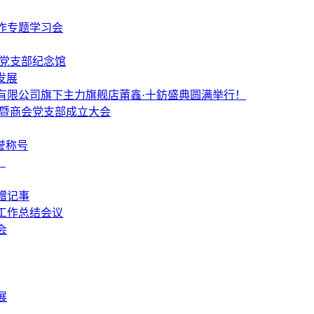
作专题学习会
个党支部纪念馆
发展
有限公司旗下主力旗舰店莆鑫·十鈁盛典圆满举行！
 暨商会党支部成立大会
誉称号
！
赠记事
工作总结会议
会
展