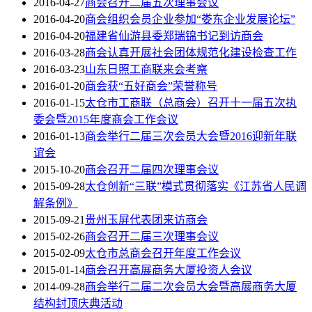
2016-04-27
商会召开二届五次理事会议
2016-04-20
商会组织会员企业参加“娄东企业发展论坛”
2016-04-20
福建省仙游县委郑瑞锦书记到访商会
2016-03-28
商会认真开展社会团体规范化建设检查工作
2016-03-23
山东日照工商联来会考察
2016-01-20
商会获“五好商会”荣誉称号
2016-01-15
太仓市工商联（总商会）召开十一届五次执
委会暨2015年度商会工作会议
2016-01-13
商会举行二届三次会员大会暨2016迎新年联
谊会
2015-10-20
商会召开二届四次理事会议
2015-09-28
太仓创新“三联”模式贯彻落实《江苏省人民调
解条例》
2015-09-21
贵州玉屏代表团来访商会
2015-02-26
商会召开二届三次理事会议
2015-02-09
太仓市总商会召开年度工作会议
2015-01-14
商会召开高展商务大厦投资人会议
2014-09-28
商会举行二届二次会员大会暨高展商务大厦
结构封顶庆典活动