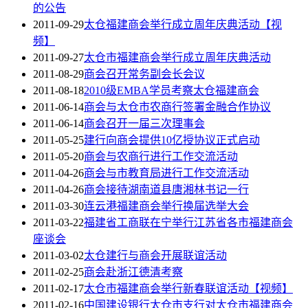
的公告
2011-09-29
太仓福建商会举行成立周年庆典活动【视
频】
2011-09-27
太仓市福建商会举行成立周年庆典活动
2011-08-29
商会召开常务副会长会议
2011-08-18
2010级EMBA学员考察太仓福建商会
2011-06-14
商会与太仓市农商行签署金融合作协议
2011-06-14
商会召开一届三次理事会
2011-05-25
建行向商会提供10亿授协议正式启动
2011-05-20
商会与农商行进行工作交流活动
2011-04-26
商会与市教育局进行工作交流活动
2011-04-26
商会接待湖南道县唐湘林书记一行
2011-03-30
连云港福建商会举行换届选举大会
2011-03-22
福建省工商联在宁举行江苏省各市福建商会
座谈会
2011-03-02
太仓建行与商会开展联谊活动
2011-02-25
商会赴浙江德清考察
2011-02-17
太仓市福建商会举行新春联谊活动【视频】
2011-02-16
中国建设银行太仓市支行对太仓市福建商会