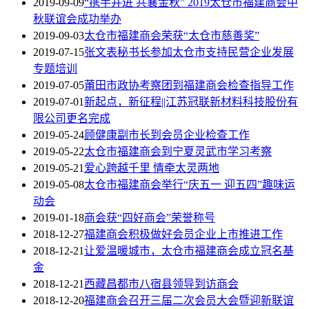
2019-09-09
“携手并进 共襄金秋” 2019太仓市福建商会中
秋联谊会成功举办
2019-09-03
太仓市福建商会荣获“太仓市慈善奖”
2019-07-15
张文表秘书长参加太仓市支持民营企业发展
专题培训
2019-07-05
莆田市政协考察团到福建商会检查指导工作
2019-07-01
新起点，新征程||江苏冠联新材料科技股份有
限公司更名完成
2019-05-24
顾健康副市长到会员企业检查工作
2019-05-22
太仓市福建商会到宁夏灵武市学习考察
2019-05-21
爱心跨越千里 情牵太灵两地
2019-05-08
太仓市福建商会举行“庆五一 迎五四”趣味运
动会
2019-01-18
商会获“四好商会”荣誉称号
2018-12-27
福建商会积极做好会员企业上市推进工作
2018-12-21
让爱温暖城市，太仓市福建商会成立冠名基
金
2018-12-21
西藏昌都市八宿县领导到访商会
2018-12-20
福建商会召开三届二次会员大会暨迎新联谊