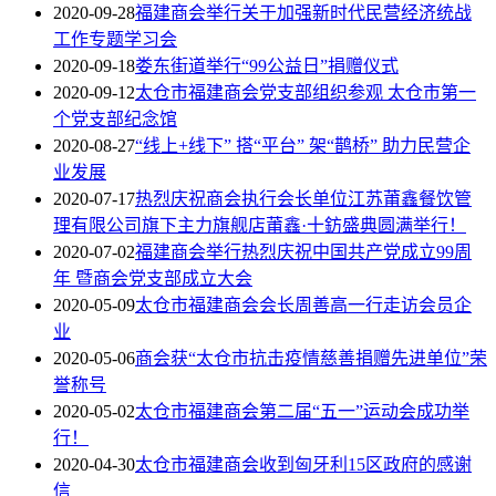
2020-09-28
福建商会举行关于加强新时代民营经济统战
工作专题学习会
2020-09-18
娄东街道举行“99公益日”捐赠仪式
2020-09-12
太仓市福建商会党支部组织参观 太仓市第一
个党支部纪念馆
2020-08-27
“线上+线下” 搭“平台” 架“鹊桥” 助力民营企
业发展
2020-07-17
热烈庆祝商会执行会长单位江苏莆鑫餐饮管
理有限公司旗下主力旗舰店莆鑫·十鈁盛典圆满举行！
2020-07-02
福建商会举行热烈庆祝中国共产党成立99周
年 暨商会党支部成立大会
2020-05-09
太仓市福建商会会长周善高一行走访会员企
业
2020-05-06
商会获“太仓市抗击疫情慈善捐赠先进单位”荣
誉称号
2020-05-02
太仓市福建商会第二届“五一”运动会成功举
行！
2020-04-30
太仓市福建商会收到匈牙利15区政府的感谢
信