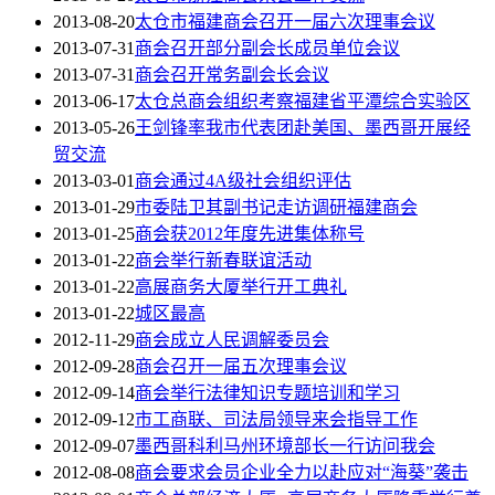
2013-08-20
太仓市福建商会召开一届六次理事会议
2013-07-31
商会召开部分副会长成员单位会议
2013-07-31
商会召开常务副会长会议
2013-06-17
太仓总商会组织考察福建省平潭综合实验区
2013-05-26
王剑锋率我市代表团赴美国、墨西哥开展经
贸交流
2013-03-01
商会通过4A级社会组织评估
2013-01-29
市委陆卫其副书记走访调研福建商会
2013-01-25
商会获2012年度先进集体称号
2013-01-22
商会举行新春联谊活动
2013-01-22
高展商务大厦举行开工典礼
2013-01-22
城区最高
2012-11-29
商会成立人民调解委员会
2012-09-28
商会召开一届五次理事会议
2012-09-14
商会举行法律知识专题培训和学习
2012-09-12
市工商联、司法局领导来会指导工作
2012-09-07
墨西哥科利马州环境部长一行访问我会
2012-08-08
商会要求会员企业全力以赴应对“海葵”袭击