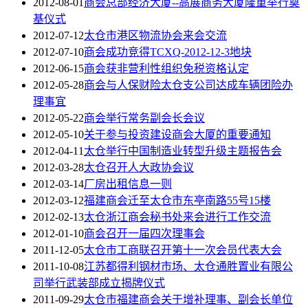
2012-08-01
商会总部经济大厦--高展商务大厦隆重举行奠
基仪式
2012-07-12
太仓市港区物流协会来会交流
2012-07-10
商会成功竞得TCXQ-2012-12-3地块
2012-06-15
商会获非营利性组织免税资格认定
2012-05-28
商会与人保财险太仓支公司达成车辆团险办
理事宜
2012-05-22
商会举行常务副会长会议
2012-05-10
关于参与投资建设商会大厦的重要通知
2012-04-11
太仓举行中国制造业转型升级主题报告会
2012-03-28
太仓召开人大政协会议
2012-03-14
厂房出租信息一则
2012-03-12
福建商会迁至太仓市东亭南路55号15楼
2012-02-13
太仓浙江商会秘书处来会进行工作交流
2012-01-10
商会召开一届四次理事会
2011-12-05
太仓市工商联召开第十一次会员代表大会
2011-10-08
江苏都得利钢材市场、太仓通胜置业有限公
司举行武装部成立揭牌仪式
2011-09-29
太仓市福建商会关于增补理事、副会长单位