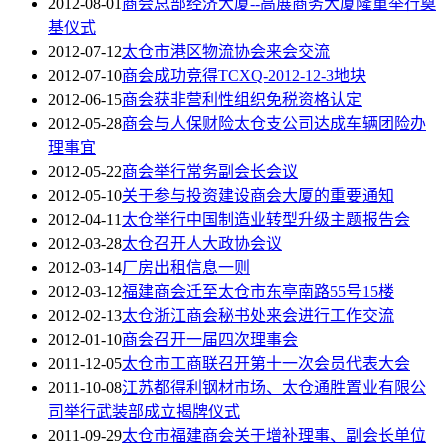
2012-08-01
商会总部经济大厦--高展商务大厦隆重举行奠
基仪式
2012-07-12
太仓市港区物流协会来会交流
2012-07-10
商会成功竞得TCXQ-2012-12-3地块
2012-06-15
商会获非营利性组织免税资格认定
2012-05-28
商会与人保财险太仓支公司达成车辆团险办
理事宜
2012-05-22
商会举行常务副会长会议
2012-05-10
关于参与投资建设商会大厦的重要通知
2012-04-11
太仓举行中国制造业转型升级主题报告会
2012-03-28
太仓召开人大政协会议
2012-03-14
厂房出租信息一则
2012-03-12
福建商会迁至太仓市东亭南路55号15楼
2012-02-13
太仓浙江商会秘书处来会进行工作交流
2012-01-10
商会召开一届四次理事会
2011-12-05
太仓市工商联召开第十一次会员代表大会
2011-10-08
江苏都得利钢材市场、太仓通胜置业有限公
司举行武装部成立揭牌仪式
2011-09-29
太仓市福建商会关于增补理事、副会长单位