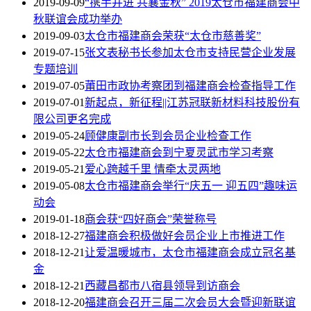
2019-09-09
“携手并进 共襄金秋” 2019太仓市福建商会中
秋联谊会成功举办
2019-09-03
太仓市福建商会荣获“太仓市慈善奖”
2019-07-15
张文表秘书长参加太仓市支持民营企业发展
专题培训
2019-07-05
莆田市政协考察团到福建商会检查指导工作
2019-07-01
新起点，新征程||江苏冠联新材料科技股份有
限公司更名完成
2019-05-24
顾健康副市长到会员企业检查工作
2019-05-22
太仓市福建商会到宁夏灵武市学习考察
2019-05-21
爱心跨越千里 情牵太灵两地
2019-05-08
太仓市福建商会举行“庆五一 迎五四”趣味运
动会
2019-01-18
商会获“四好商会”荣誉称号
2018-12-27
福建商会积极做好会员企业上市推进工作
2018-12-21
让爱温暖城市，太仓市福建商会成立冠名基
金
2018-12-21
西藏昌都市八宿县领导到访商会
2018-12-20
福建商会召开三届二次会员大会暨迎新联谊