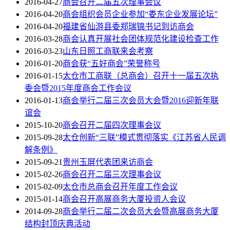
2016-04-27
商会召开二届五次理事会议
2016-04-20
商会组织会员企业参加“娄东企业发展论坛”
2016-04-20
福建省仙游县委郑瑞锦书记到访商会
2016-03-28
商会认真开展社会团体规范化建设检查工作
2016-03-23
山东日照工商联来会考察
2016-01-20
商会获“五好商会”荣誉称号
2016-01-15
太仓市工商联（总商会）召开十一届五次执
委会暨2015年度商会工作会议
2016-01-13
商会举行二届三次会员大会暨2016迎新年联
谊会
2015-10-20
商会召开二届四次理事会议
2015-09-28
太仓创新“三联”模式贯彻落实《江苏省人民调
解条例》
2015-09-21
贵州玉屏代表团来访商会
2015-02-26
商会召开二届三次理事会议
2015-02-09
太仓市总商会召开年度工作会议
2015-01-14
商会召开高展商务大厦投资人会议
2014-09-28
商会举行二届二次会员大会暨高展商务大厦
结构封顶庆典活动