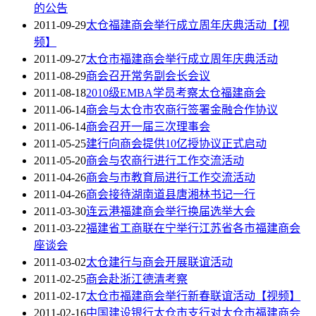
的公告
2011-09-29
太仓福建商会举行成立周年庆典活动【视
频】
2011-09-27
太仓市福建商会举行成立周年庆典活动
2011-08-29
商会召开常务副会长会议
2011-08-18
2010级EMBA学员考察太仓福建商会
2011-06-14
商会与太仓市农商行签署金融合作协议
2011-06-14
商会召开一届三次理事会
2011-05-25
建行向商会提供10亿授协议正式启动
2011-05-20
商会与农商行进行工作交流活动
2011-04-26
商会与市教育局进行工作交流活动
2011-04-26
商会接待湖南道县唐湘林书记一行
2011-03-30
连云港福建商会举行换届选举大会
2011-03-22
福建省工商联在宁举行江苏省各市福建商会
座谈会
2011-03-02
太仓建行与商会开展联谊活动
2011-02-25
商会赴浙江德清考察
2011-02-17
太仓市福建商会举行新春联谊活动【视频】
2011-02-16
中国建设银行太仓市支行对太仓市福建商会