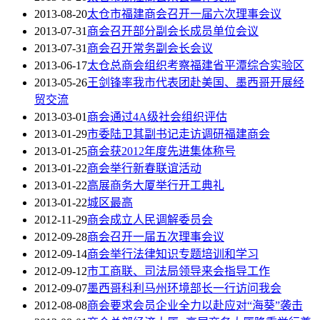
2013-08-20
太仓市福建商会召开一届六次理事会议
2013-07-31
商会召开部分副会长成员单位会议
2013-07-31
商会召开常务副会长会议
2013-06-17
太仓总商会组织考察福建省平潭综合实验区
2013-05-26
王剑锋率我市代表团赴美国、墨西哥开展经
贸交流
2013-03-01
商会通过4A级社会组织评估
2013-01-29
市委陆卫其副书记走访调研福建商会
2013-01-25
商会获2012年度先进集体称号
2013-01-22
商会举行新春联谊活动
2013-01-22
高展商务大厦举行开工典礼
2013-01-22
城区最高
2012-11-29
商会成立人民调解委员会
2012-09-28
商会召开一届五次理事会议
2012-09-14
商会举行法律知识专题培训和学习
2012-09-12
市工商联、司法局领导来会指导工作
2012-09-07
墨西哥科利马州环境部长一行访问我会
2012-08-08
商会要求会员企业全力以赴应对“海葵”袭击