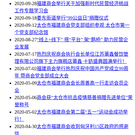
2020-09-28
福建商会举行关于加强新时代民营经济统战
工作专题学习会
2020-09-18
娄东街道举行“99公益日”捐赠仪式
2020-09-12
太仓市福建商会党支部组织参观 太仓市第一
个党支部纪念馆
2020-08-27
“线上+线下” 搭“平台” 架“鹊桥” 助力民营企
业发展
2020-07-17
热烈庆祝商会执行会长单位江苏莆鑫餐饮管
理有限公司旗下主力旗舰店莆鑫·十鈁盛典圆满举行！
2020-07-02
福建商会举行热烈庆祝中国共产党成立99周
年 暨商会党支部成立大会
2020-05-09
太仓市福建商会会长周善高一行走访会员企
业
2020-05-06
商会获“太仓市抗击疫情慈善捐赠先进单位”荣
誉称号
2020-05-02
太仓市福建商会第二届“五一”运动会成功举
行！
2020-04-30
太仓市福建商会收到匈牙利15区政府的感谢
信