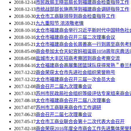
2018-12-14
市民政局王晓芸局长到福建商会检查指导工作
2018-12-13
市统战部部长施燕萍到福建商会调研指导工作
2018-10-30
太仓市工商联领导到商会检查指导工作
2018-10-21
九九重阳节 浓浓敬老情
2018-10-16
太仓市福建商会举行习近平新时代中国特色社
2018-10-16
太仓市福建商会召开三届二次理事会议
2018-05-21
太仓市福建商会会长周善高一行到周至商务考
2018-05-09
商会参加太仓天妃宫妈祖诞辰1058周年庆典活
2018-05-08
盐城市大丰区招商考察团到商会考察交流
2018-04-16
太仓福建商会高展集团篮球队获得常熟＂春兰
2017-12-22
商会荣获太仓市先进社会组织荣誉称号
2017-12-22
太仓市福建商会召开三届一次会员大会
2017-12-08
商会召开二届九次理事会议
2017-10-13
苏州市民政局社会组织等级评估专家组来商会
2017-08-18
太仓市福建商会召开二届八次理事会
2017-07-07
苏州市工商联来商会作工作调研
2017-06-23
商会召开二届七次理事会议
2017-05-17
太仓市工商业联合会第十二次代表大会召开
2017-02-18
商会荣获2016年度全市商会工作先进集体荣誉