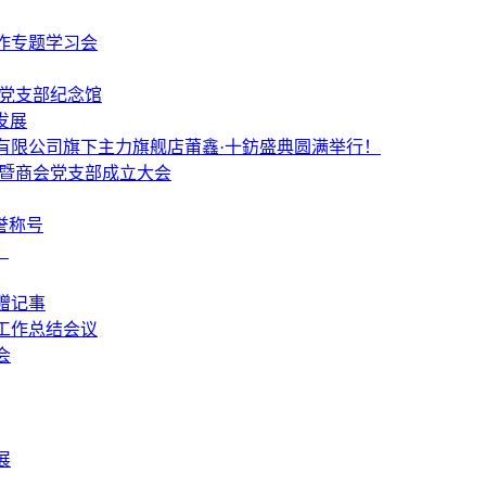
作专题学习会
个党支部纪念馆
发展
有限公司旗下主力旗舰店莆鑫·十鈁盛典圆满举行！
 暨商会党支部成立大会
誉称号
！
赠记事
工作总结会议
会
展