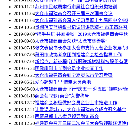
2019-11-21
苏州市民政局举行市属社会组织分类培训
2019-11-04
太仓市福建商会召开三届三次理事会议
2019-11-04
太仓市福建商会深入学习贯彻十九届四中全会
2019-10-23
贯彻落实蓝绍敏书记调研讲话精神 市工商联
2019-09-09
“携手并进 共襄金秋” 2019太仓市福建商会
2019-09-03
太仓市福建商会荣获“太仓市慈善奖”
2019-07-15
张文表秘书长参加太仓市支持民营企业发展专
2019-07-05
莆田市政协考察团到福建商会检查指导工作
2019-07-01
新起点，新征程||江苏冠联新材料科技股份有
2019-05-24
顾健康副市长到会员企业检查工作
2019-05-22
太仓市福建商会到宁夏灵武市学习考察
2019-05-21
爱心跨越千里 情牵太灵两地
2019-05-08
太仓市福建商会举行“庆五一 迎五四”趣味运动
2019-01-18
商会获“四好商会”荣誉称号
2018-12-27
福建商会积极做好会员企业上市推进工作
2018-12-21
让爱温暖城市，太仓市福建商会成立冠名基金
2018-12-21
西藏昌都市八宿县领导到访商会
2018-12-20
福建商会召开三届二次会员大会暨迎新联谊晚