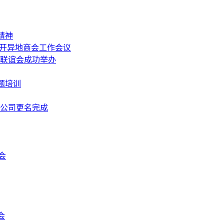
精神
召开异地商会工作会议
中秋联谊会成功举办
题培训
限公司更名完成
会
会