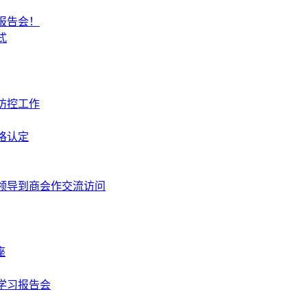
报告会！
式
防控工作
格认定
领导到商会作交流访问
座
学习报告会