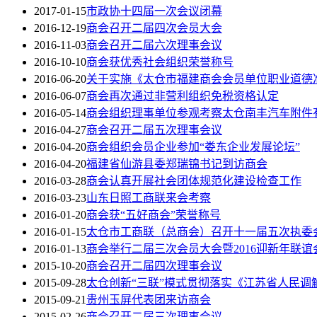
2017-01-15
市政协十四届一次会议闭幕
2016-12-19
商会召开二届四次会员大会
2016-11-03
商会召开二届六次理事会议
2016-10-10
商会获优秀社会组织荣誉称号
2016-06-20
关于实施《太仓市福建商会会员单位职业道德
2016-06-07
商会再次通过非营利组织免税资格认定
2016-05-14
商会组织理事单位参观考察太仓南丰汽车附件
2016-04-27
商会召开二届五次理事会议
2016-04-20
商会组织会员企业参加“娄东企业发展论坛”
2016-04-20
福建省仙游县委郑瑞锦书记到访商会
2016-03-28
商会认真开展社会团体规范化建设检查工作
2016-03-23
山东日照工商联来会考察
2016-01-20
商会获“五好商会”荣誉称号
2016-01-15
太仓市工商联（总商会）召开十一届五次执委会
2016-01-13
商会举行二届三次会员大会暨2016迎新年联谊
2015-10-20
商会召开二届四次理事会议
2015-09-28
太仓创新“三联”模式贯彻落实《江苏省人民调
2015-09-21
贵州玉屏代表团来访商会
2015-02-26
商会召开二届三次理事会议