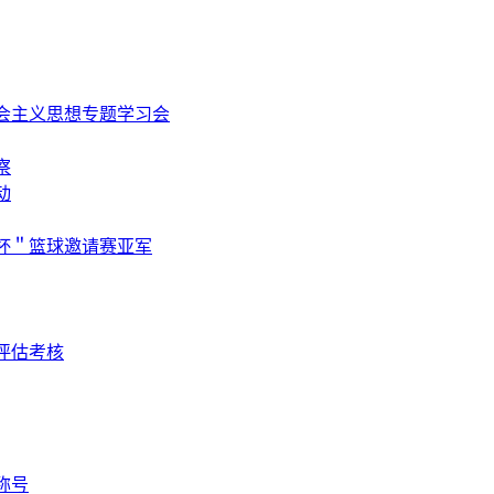
会主义思想专题学习会
察
动
杯＂篮球邀请赛亚军
评估考核
称号