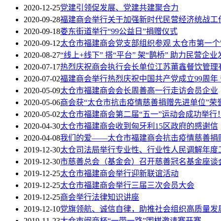
2020-12-25
党建引领促发展、党建共建聚合力
2020-09-28
福建商会举行关于加强新时代民营经济统战工
2020-09-18
娄东街道举行“99公益日”捐赠仪式
2020-09-12
太仓市福建商会党支部组织参观 太仓市第一
2020-08-27
“线上+线下” 搭“平台” 架“鹊桥” 助力民营企业
2020-07-17
热烈庆祝商会执行会长单位江苏莆鑫餐饮管理
2020-07-02
福建商会举行热烈庆祝中国共产党成立99周年
2020-05-09
太仓市福建商会会长周善高一行走访会员企业
2020-05-06
商会获“太仓市抗击疫情慈善捐赠先进单位”荣
2020-05-02
太仓市福建商会第二届“五一”运动会成功举行
2020-04-30
太仓市福建商会收到匈牙利15区政府的感谢信
2020-04-08
我们的爱——太仓市福建商会抗击疫情慈善捐
2019-12-30
太仓司法局举行专业性、行业性人民调解年度
2019-12-30
市慈善总会（基金会）召开慈善冠名基金座谈
2019-12-25
太仓市福建商会举行迎新联谊活动
2019-12-25
太仓市福建商会举行三届三次会员大会
2019-12-25
商会举行法律知识讲座
2019-12-10
党旗领航、诚信自律，助推社会组织高质量发
2019-11-23
太仓市闽商杯“一带一路”围棋邀请赛开赛