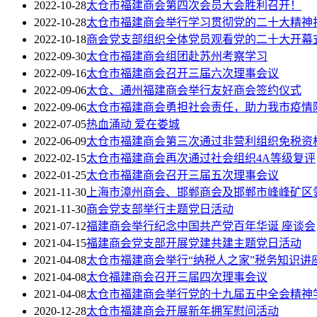
2022-10-28
太仓市福建商会第四次会员大会胜利召开！
2022-10-28
太仓市福建商会举行学习贯彻党的二十大精神
2022-10-18
商会党支部组织全体党员观看党的二十大开幕
2022-09-30
太仓市福建商会组团赴苏州考察学习
2022-09-16
太仓市福建商会召开三届六次理事会议
2022-09-06
太仓、通州福建商会举行友好商会签约仪式
2022-09-06
太仓市福建商会勇担社会责任，助力我市疫情
2022-07-05
热血涌动 爱在娄城
2022-06-09
太仓市福建商会第三次通过非营利组织免税资
2022-02-15
太仓市福建商会再次通过社会组织4A等级复评
2022-01-25
太仓市福建商会召开三届五次理事会议
2021-11-30
上海市漳州商会、邯郸商会及邯郸市峰峰矿区
2021-11-30
商会党支部举行主题党日活动
2021-07-12
福建商会举行纪念中国共产党百年华诞 座谈会
2021-04-15
福建商会党支部开展党建共建主题党日活动
2021-04-08
太仓市福建商会举行“纳税人之家”税务知识讲
2021-04-08
太仓福建商会召开三届四次理事会议
2021-04-08
太仓市福建商会举行党的十九届五中全会精神
2020-12-28
太仓市福建商会开展新年拥军慰问活动