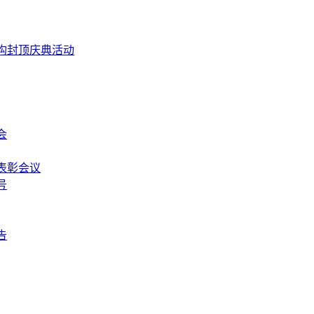
构封顶庆典活动
会
表彰会议
号
告