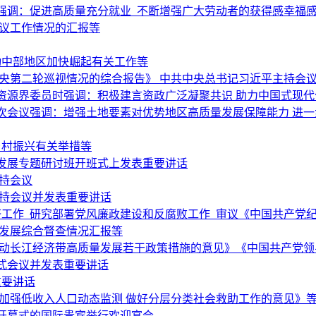
强调：促进高质量充分就业 不断增强广大劳动者的获得感幸福
复议工作情况的汇报等
动中部地区加快崛起有关工作等
央第二轮巡视情况的综合报告》 中共中央总书记习近平主持会
资源界委员时强调：积极建言资政广泛凝聚共识 助力中国式现代
次会议强调：增强土地要素对优势地区高质量发展保障能力 进
乡村振兴有关举措等
发展专题研讨班开班式上发表重要讲话
持会议
主持会议并发表重要讲话
经济工作 研究部署党风廉政建设和反腐败工作 审议《中国共产党
量发展综合督查情况汇报等
推动长江经济带高质量发展若干政策措施的意见》《中国共产党领
式会议并发表重要讲话
重要讲话
加强低收入人口动态监测 做好分层分类社会救助工作的意见》
会开幕式的国际贵宾举行欢迎宴会