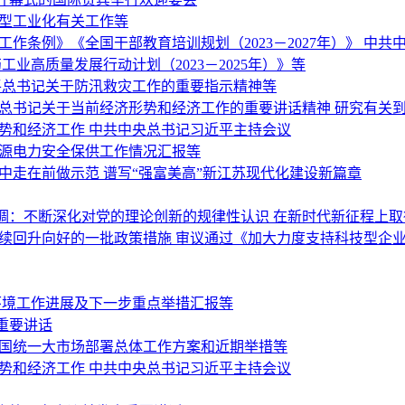
新型工业化有关工作等
作条例》《全国干部教育培训规划（2023－2027年）》 中
业高质量发展行动计划（2023－2025年）》等
平总书记关于防汛救灾工作的重要指示精神等
平总书记关于当前经济形势和经济工作的重要讲话精神 研究有关
势和经济工作 中共中央总书记习近平主持会议
能源电力安全保供工作情况汇报等
中走在前做示范 谱写“强富美高”新江苏现代化建设新篇章
调：不断深化对党的理论创新的规律性认识 在新时代新征程上
持续回升向好的一批政策措施 审议通过《加大力度支持科技型企
环境工作进展及下一步重点举措汇报等
重要讲话
全国统一大市场部署总体工作方案和近期举措等
势和经济工作 中共中央总书记习近平主持会议