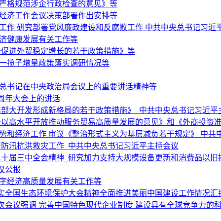
于严格规范涉企行政检查的意见》等
央经济工作会议决策部署作出安排等
济工作 研究部署党风廉政建设和反腐败工作 中共中央总书记习近
经济健康发展有关工作等
于促进外贸稳定增长的若干政策措施》等
和一揽子增量政策落实调研情况等
平总书记在中央政治局会议上的重要讲话精神等
周年大会上的讲话
西部大开发形成新格局的若干政策措施》 中共中央总书记习近平
以高水平开放推动服务贸易高质量发展的意见》和《外商投资准入
势和经济工作 审议《整治形式主义为基层减负若干规定》 中共
署防汛抗洪救灾工作 中共中央总书记习近平主持会议
二十届三中全会精神 研究加力支持大规模设备更新和消费品以旧
议公报
数字经济高质量发展有关工作等
实全国生态环境保护大会精神全面推进美丽中国建设工作情况汇
次会议强调 完善中国特色现代企业制度 建设具有全球竞争力的