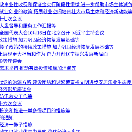
行政事业性收费和保证金实行阶段性缓缴 进一步帮助市场主体减
就业创业的政策 拓展就业空间培育壮大市场主体和经济新动能
十七次会议
济大盘督导和服务工作汇报等
国代表大会10月16日在北京召开 习近平主持会议
政策措施 加力巩固经济恢复发展基础等
揽子政策的接续政策措施 加力巩固经济恢复发展基础等
上展现更大担当和作为 奋力开创辽宁振兴发展新局面
形势座谈会
需求举措 推动有效投资和增加消费等
代党的治疆方略 建设团结和谐繁荣富裕文明进步安居乐业生态良
经济形势座谈会
好防汛救灾工作等
十六次会议
间投资和推进一举多得项目的措施等
的通知
稳经济一揽子措施
政策以就业优先为导向 稳住经济大盘等