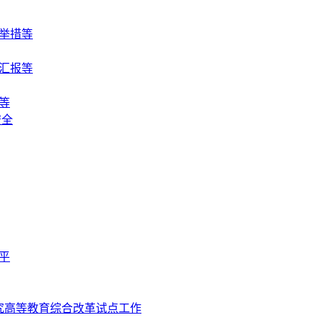
举措等
汇报等
等
安全
平
究高等教育综合改革试点工作