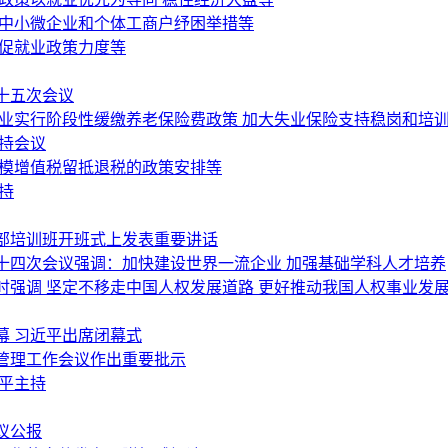
为中小微企业和个体工商户纾困举措等
岗促就业政策力度等
十五次会议
行业实行阶段性缓缴养老保险费政策 加大失业保险支持稳岗和培
持会议
规模增值税留抵退税的政策安排等
持
部培训班开班式上发表重要讲话
十四次会议强调：加快建设世界一流企业 加强基础学科人才培养
强调 坚定不移走中国人权发展道路 更好推动我国人权事业发
幕 习近平出席闭幕式
管理工作会议作出重要批示
平主持
议公报