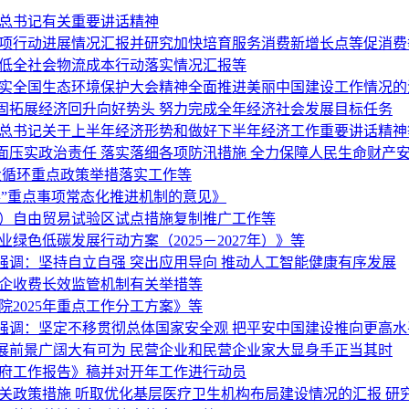
平总书记有关重要讲话精神
专项行动进展情况汇报并研究加快培育服务消费新增长点等促消费
降低全社会物流成本行动落实情况汇报等
落实全国生态环境保护大会精神全面推进美丽中国建设工作情况的
固拓展经济回升向好势头 努力完成全年经济社会发展目标任务
平总书记关于上半年经济形势和做好下半年经济工作重要讲话精神
面压实政治责任 落实落细各项防汛措施 全力保障人民生命财产
大循环重点政策举措落实工作等
”重点事项常态化推进机制的意见》
海）自由贸易试验区试点措施复制推广工作等
绿色低碳发展行动方案（2025－2027年）》等
调：坚持自立自强 突出应用导向 推动人工智能健康有序发展
涉企收费长效监管机制有关举措等
2025年重点工作分工方案》等
强调：坚定不移贯彻总体国家安全观 把平安中国建设推向更高水
展前景广阔大有可为 民营企业和民营企业家大显身手正当其时
政府工作报告》稿并对开年工作进行动员
关政策措施 听取优化基层医疗卫生机构布局建设情况的汇报 研