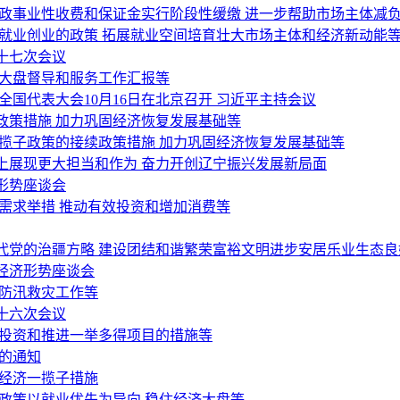
行政事业性收费和保证金实行阶段性缓缴 进一步帮助市场主体减
就业创业的政策 拓展就业空间培育壮大市场主体和经济新动能
十七次会议
济大盘督导和服务工作汇报等
国代表大会10月16日在北京召开 习近平主持会议
政策措施 加力巩固经济恢复发展基础等
揽子政策的接续政策措施 加力巩固经济恢复发展基础等
上展现更大担当和作为 奋力开创辽宁振兴发展新局面
形势座谈会
需求举措 推动有效投资和增加消费等
代党的治疆方略 建设团结和谐繁荣富裕文明进步安居乐业生态良
经济形势座谈会
好防汛救灾工作等
十六次会议
间投资和推进一举多得项目的措施等
的通知
稳经济一揽子措施
政策以就业优先为导向 稳住经济大盘等