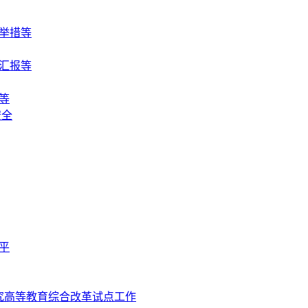
举措等
汇报等
等
安全
平
究高等教育综合改革试点工作