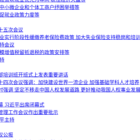
为中小微企业和个体工商户纾困举措等
岗促就业政策力度等
十五次会议
行业实行阶段性缓缴养老保险费政策 加大失业保险支持稳岗和培
持会议
规模增值税留抵退税的政策安排等
持
部培训班开班式上发表重要讲话
十四次会议强调：加快建设世界一流企业 加强基础学科人才培养
强调 坚定不移走中国人权发展道路 更好推动我国人权事业发
幕 习近平出席闭幕式
管理工作会议作出重要批示
平主持
议公报