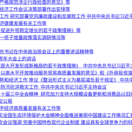
于严格规范涉企行政检查的意见》等
央经济工作会议决策部署作出安排等
济工作 研究部署党风廉政建设和反腐败工作 中共中央总书记习近
经济健康发展有关工作等
于促进外贸稳定增长的若干政策措施》等
和一揽子增量政策落实调研情况等
平总书记在中央政治局会议上的重要讲话精神等
周年大会上的讲话
西部大开发形成新格局的若干政策措施》 中共中央总书记习近平
以高水平开放推动服务贸易高质量发展的意见》和《外商投资准入
势和经济工作 审议《整治形式主义为基层减负若干规定》 中共
署防汛抗洪救灾工作 中共中央总书记习近平主持会议
二十届三中全会精神 研究加力支持大规模设备更新和消费品以旧
议公报
数字经济高质量发展有关工作等
实全国生态环境保护大会精神全面推进美丽中国建设工作情况汇
次会议强调 完善中国特色现代企业制度 建设具有全球竞争力的