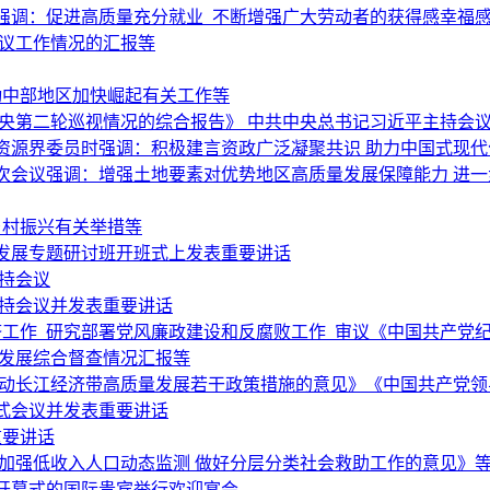
强调：促进高质量充分就业 不断增强广大劳动者的获得感幸福
复议工作情况的汇报等
动中部地区加快崛起有关工作等
央第二轮巡视情况的综合报告》 中共中央总书记习近平主持会
资源界委员时强调：积极建言资政广泛凝聚共识 助力中国式现代
次会议强调：增强土地要素对优势地区高质量发展保障能力 进
乡村振兴有关举措等
发展专题研讨班开班式上发表重要讲话
持会议
主持会议并发表重要讲话
经济工作 研究部署党风廉政建设和反腐败工作 审议《中国共产党
量发展综合督查情况汇报等
推动长江经济带高质量发展若干政策措施的意见》《中国共产党领
式会议并发表重要讲话
重要讲话
加强低收入人口动态监测 做好分层分类社会救助工作的意见》
会开幕式的国际贵宾举行欢迎宴会