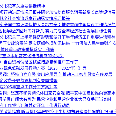
平总书记有关重要讲话精神
专项行动进展情况汇报并研究加快培育服务消费新增长点等促消费
降低全社会物流成本行动落实情况汇报等
落实全国生态环境保护大会精神全面推进美丽中国建设工作情况的
固拓展经济回升向好势头 努力完成全年经济社会发展目标任务
平总书记关于上半年经济形势和做好下半年经济工作重要讲话精神
面压实政治责任 落实落细各项防汛措施 全力保障人民生命财产
大循环重点政策举措落实工作等
”重点事项常态化推进机制的意见》
海）自由贸易试验区试点措施复制推广工作等
绿色低碳发展行动方案（2025－2027年）》等
调：坚持自立自强 突出应用导向 推动人工智能健康有序发展
涉企收费长效监管机制有关举措等
2025年重点工作分工方案》等
强调：坚定不移贯彻总体国家安全观 把平安中国建设推向更高水
展前景广阔大有可为 民营企业和民营企业家大显身手正当其时
政府工作报告》稿并对开年工作进行动员
关政策措施 听取优化基层医疗卫生机构布局建设情况的汇报 研