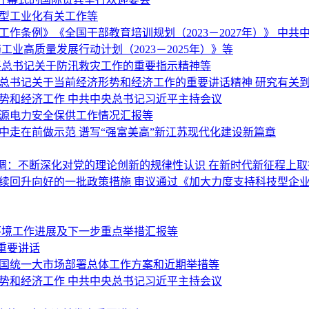
新型工业化有关工作等
作条例》《全国干部教育培训规划（2023－2027年）》 中
业高质量发展行动计划（2023－2025年）》等
平总书记关于防汛救灾工作的重要指示精神等
平总书记关于当前经济形势和经济工作的重要讲话精神 研究有关
势和经济工作 中共中央总书记习近平主持会议
能源电力安全保供工作情况汇报等
中走在前做示范 谱写“强富美高”新江苏现代化建设新篇章
调：不断深化对党的理论创新的规律性认识 在新时代新征程上
持续回升向好的一批政策措施 审议通过《加大力度支持科技型企
环境工作进展及下一步重点举措汇报等
重要讲话
全国统一大市场部署总体工作方案和近期举措等
势和经济工作 中共中央总书记习近平主持会议