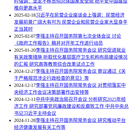
时强调：坚定不移贯彻总体国家安全观 把平安中国建设
推向更高水平
2025-02-18
习近平在民营企业座谈会上强调：民营经济
发展前景广阔大有可为 民营企业和民营企业家大显身手
正当其时
2025-02-07
李强主持召开国务院第七次全体会议 讨论
《政府工作报告》稿并对开年工作进行动员
2025-01-20
李强主持召开国务院常务会议 研究促进就业
有关政策措施 听取优化基层医疗卫生机构布局建设情况
的汇报 研究高等教育综合改革试点工作
2024-12-27
李强主持召开国务院常务会议 审议通过《关
于严格规范涉企行政检查的意见》等
2024-12-17
李强主持召开国务院常务会议 对贯彻落实中
央经济工作会议决策部署作出安排等
2024-12-11
中共中央政治局召开会议 分析研究2025年经
济工作 研究部署党风廉政建设和反腐败工作 中共中央总
书记习近平主持会议
2024-11-28
李强主持召开国务院常务会议 研究推动平台
经济健康发展有关工作等