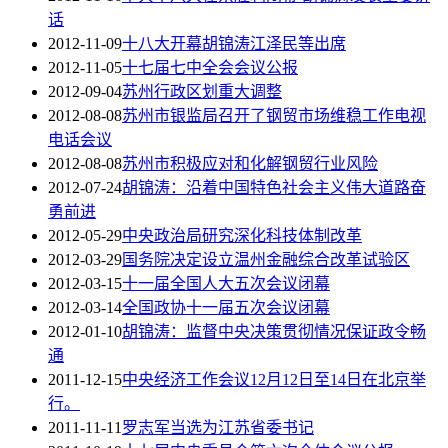
话
2012-11-09
十八大开幕胡锦涛江泽民等出席
2012-11-05
十七届七中全会会议公报
2012-09-04
苏州行政区划重大调整
2012-08-08
苏州市银监局召开了钢贸市场维稳工作电视
电话会议
2012-08-08
苏州市积极应对和化解钢贸行业风险
2012-07-24
胡锦涛：沿着中国特色社会主义伟大道路奋
勇前进
2012-05-29
中央政治局研究深化科技体制改革
2012-03-29
国务院决定设立温州金融综合改革试验区
2012-03-15
十一届全国人大五次会议闭幕
2012-03-14
全国政协十一届五次会议闭幕
2012-01-10
胡锦涛：监督中央决策贯彻情况保证政令畅
通
2011-12-15
中央经济工作会议12月12日至14日在北京举
行。
2011-11-11
罗志军当选为江苏省委书记