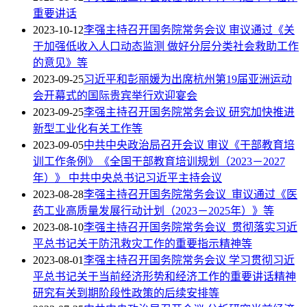
重要讲话
2023-10-12
李强主持召开国务院常务会议 审议通过《关
于加强低收入人口动态监测 做好分层分类社会救助工作
的意见》等
2023-09-25
习近平和彭丽媛为出席杭州第19届亚洲运动
会开幕式的国际贵宾举行欢迎宴会
2023-09-25
李强主持召开国务院常务会议 研究加快推进
新型工业化有关工作等
2023-09-05
中共中央政治局召开会议 审议《干部教育培
训工作条例》《全国干部教育培训规划（2023－2027
年）》 中共中央总书记习近平主持会议
2023-08-28
李强主持召开国务院常务会议 审议通过《医
药工业高质量发展行动计划（2023－2025年）》等
2023-08-10
李强主持召开国务院常务会议 贯彻落实习近
平总书记关于防汛救灾工作的重要指示精神等
2023-08-01
李强主持召开国务院常务会议 学习贯彻习近
平总书记关于当前经济形势和经济工作的重要讲话精神
研究有关到期阶段性政策的后续安排等