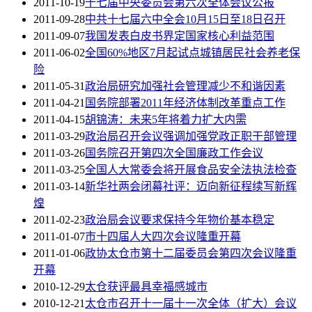
2011-10-19
十七届中央委员会第六次全体会议公报
2011-09-28
中共十七届六中全会10月15日至18日召开
2011-09-07
我国发表白皮书界定国家核心利益范围
2011-06-02
全国60%地区7月起试点城镇居民社会养老保
险
2011-05-31
政治局研究加强社会管理减少不和谐因素
2011-04-21
国务院部署2011年经济体制改革重点工作
2011-04-15
胡锦涛：未来5年将着力扩大内需
2011-03-29
政治局召开会议强调加强党政正职干部管理
2011-03-26
国务院召开第四次全国廉政工作会议
2011-03-25
全国人大常委会将开展食品安全法执法检查
2011-03-14
新华社两会闭幕社评：迈向新征程续写新辉
煌
2011-02-23
政治局会议要求保持今年物价基本稳定
2011-01-07
市十四届人大四次会议隆重开幕
2011-01-06
政协太仓市第十二届委员会第四次会议隆重
开幕
2010-12-29
太仓获评最具幸福感城市
2010-12-21
太仓市召开十一届十一次全体（扩大）会议