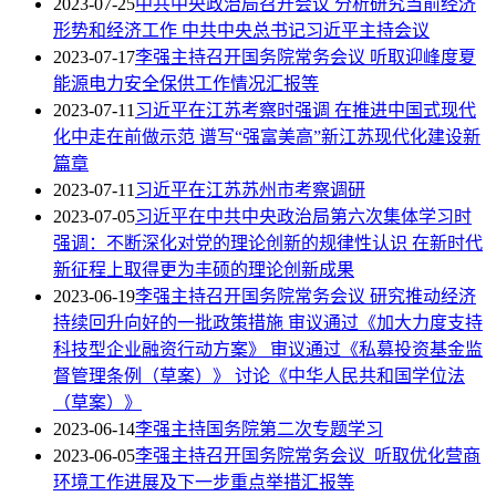
2023-07-25
中共中央政治局召开会议 分析研究当前经济
形势和经济工作 中共中央总书记习近平主持会议
2023-07-17
李强主持召开国务院常务会议 听取迎峰度夏
能源电力安全保供工作情况汇报等
2023-07-11
习近平在江苏考察时强调 在推进中国式现代
化中走在前做示范 谱写“强富美高”新江苏现代化建设新
篇章
2023-07-11
习近平在江苏苏州市考察调研
2023-07-05
习近平在中共中央政治局第六次集体学习时
强调：不断深化对党的理论创新的规律性认识 在新时代
新征程上取得更为丰硕的理论创新成果
2023-06-19
李强主持召开国务院常务会议 研究推动经济
持续回升向好的一批政策措施 审议通过《加大力度支持
科技型企业融资行动方案》 审议通过《私募投资基金监
督管理条例（草案）》 讨论《中华人民共和国学位法
（草案）》
2023-06-14
李强主持国务院第二次专题学习
2023-06-05
李强主持召开国务院常务会议 听取优化营商
环境工作进展及下一步重点举措汇报等