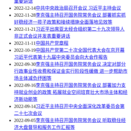
重要讲话
2022-12-14
中共中央政治局召开会议 习近平主持会议
2022-11-28
李克强主持召开国务院常务会议 部署抓实抓
好稳经济一揽子政策和接续措施全面落地见效等
2022-11-21
习近平出席亚太经合组织第二十九次领导人
非正式会议并发表重要讲话
2022-11-11
中国共产党章程
2022-10-19
中国共产党第二十次全国代表大会在京开幕
习近平代表第十九届中央委员会向大会作报告
2022-09-30
李克强主持召开国务院常务会议 决定对部分
行政事业性收费和保证金实行阶段性缓缴 进一步帮助市
场主体减负纾困等
2022-09-16
李克强主持召开国务院常务会议 部署加力支
持就业创业的政策 拓展就业空间培育壮大市场主体和经
济新动能等
2022-09-14
习近平主持召开中央全面深化改革委员会第
二十七次会议
2022-09-05
李克强主持召开国务院常务会议 听取稳住经
济大盘督导和服务工作汇报等