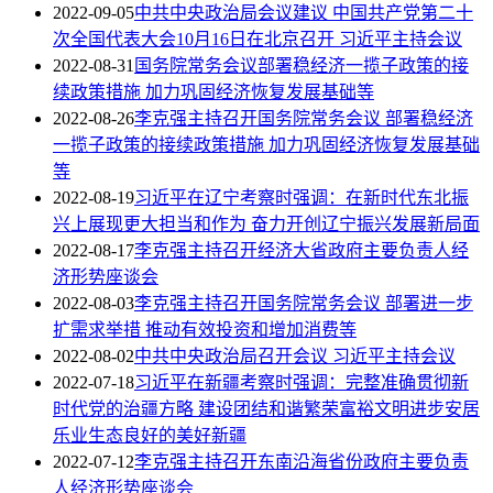
2022-09-05
中共中央政治局会议建议 中国共产党第二十
次全国代表大会10月16日在北京召开 习近平主持会议
2022-08-31
国务院常务会议部署稳经济一揽子政策的接
续政策措施 加力巩固经济恢复发展基础等
2022-08-26
李克强主持召开国务院常务会议 部署稳经济
一揽子政策的接续政策措施 加力巩固经济恢复发展基础
等
2022-08-19
习近平在辽宁考察时强调：在新时代东北振
兴上展现更大担当和作为 奋力开创辽宁振兴发展新局面
2022-08-17
李克强主持召开经济大省政府主要负责人经
济形势座谈会
2022-08-03
李克强主持召开国务院常务会议 部署进一步
扩需求举措 推动有效投资和增加消费等
2022-08-02
中共中央政治局召开会议 习近平主持会议
2022-07-18
习近平在新疆考察时强调：完整准确贯彻新
时代党的治疆方略 建设团结和谐繁荣富裕文明进步安居
乐业生态良好的美好新疆
2022-07-12
李克强主持召开东南沿海省份政府主要负责
人经济形势座谈会