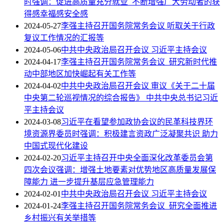
时强调：促进高质量充分就业 不断增强广大劳动者的获
得感幸福感安全感
2024-05-27
李强主持召开国务院常务会议 听取关于行政
复议工作情况的汇报等
2024-05-06
中共中央政治局召开会议 习近平主持会议
2024-04-17
李强主持召开国务院常务会议 研究新时代推
动中部地区加快崛起有关工作等
2024-04-02
中共中央政治局召开会议 审议《关于二十届
中央第二轮巡视情况的综合报告》 中共中央总书记习近
平主持会议
2024-03-08
习近平在看望参加政协会议的民革科技界环
境资源界委员时强调：积极建言资政广泛凝聚共识 助力
中国式现代化建设
2024-02-20
习近平主持召开中央全面深化改革委员会第
四次会议强调：增强土地要素对优势地区高质量发展保
障能力 进一步提升基层应急管理能力
2024-02-01
中共中央政治局召开会议 习近平主持会议
2024-01-24
李强主持召开国务院常务会议 研究全面推进
乡村振兴有关举措等