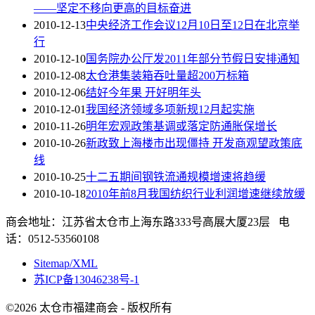
——坚定不移向更高的目标奋进
2010-12-13
中央经济工作会议12月10日至12日在北京举
行
2010-12-10
国务院办公厅发2011年部分节假日安排通知
2010-12-08
太仓港集装箱吞吐量超200万标箱
2010-12-06
结好今年果 开好明年头
2010-12-01
我国经济领域多项新规12月起实施
2010-11-26
明年宏观政策基调或落定防通胀保增长
2010-10-26
新政致上海楼市出现僵持 开发商观望政策底
线
2010-10-25
十二五期间钢铁流通规模增速将趋缓
2010-10-18
2010年前8月我国纺织行业利润增速继续放缓
商会地址：江苏省太仓市上海东路333号高展大厦23层 电
话：0512-53560108
Sitemap/XML
苏ICP备13046238号-1
©2026 太仓市福建商会 - 版权所有