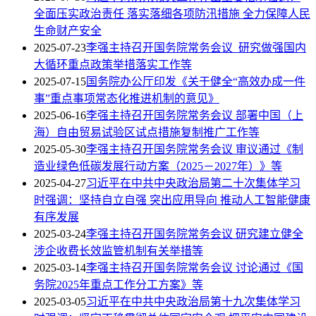
全面压实政治责任 落实落细各项防汛措施 全力保障人民
生命财产安全
2025-07-23
李强主持召开国务院常务会议 研究做强国内
大循环重点政策举措落实工作等
2025-07-15
国务院办公厅印发《关于健全“高效办成一件
事”重点事项常态化推进机制的意见》
2025-06-16
李强主持召开国务院常务会议 部署中国（上
海）自由贸易试验区试点措施复制推广工作等
2025-05-30
李强主持召开国务院常务会议 审议通过《制
造业绿色低碳发展行动方案（2025－2027年）》等
2025-04-27
习近平在中共中央政治局第二十次集体学习
时强调：坚持自立自强 突出应用导向 推动人工智能健康
有序发展
2025-03-24
李强主持召开国务院常务会议 研究建立健全
涉企收费长效监管机制有关举措等
2025-03-14
李强主持召开国务院常务会议 讨论通过《国
务院2025年重点工作分工方案》等
2025-03-05
习近平在中共中央政治局第十九次集体学习