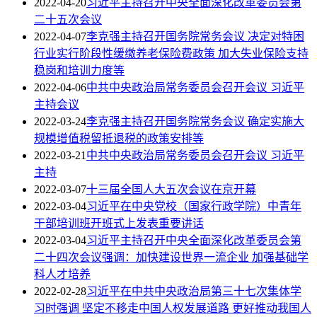
2022-04-20
习近平主持召开中央全面深化改革委员会第
二十五次会议
2022-04-07
李克强主持召开国务院常务会议 决定对特困
行业实行阶段性缓缴养老保险费政策 加大失业保险支持
稳岗和培训力度等
2022-04-06
中共中央政治局常务委员会召开会议 习近平
主持会议
2022-03-24
李克强主持召开国务院常务会议 确定实施大
规模增值税留抵退税的政策安排等
2022-03-21
中共中央政治局常务委员会召开会议 习近平
主持
2022-03-07
十三届全国人大五次会议在京开幕
2022-03-04
习近平在中央党校（国家行政学院）中青年
干部培训班开班式上发表重要讲话
2022-03-04
习近平主持召开中央全面深化改革委员会第
二十四次会议强调：加快建设世界一流企业 加强基础学
科人才培养
2022-02-28
习近平在中共中央政治局第三十七次集体学
习时强调 坚定不移走中国人权发展道路 更好推动我国人