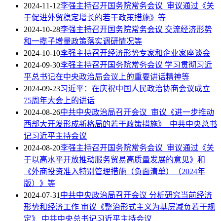
2024-11-12
李强主持召开国务院常务会议 审议通过《关
于促进外贸稳定增长的若干政策措施》等
2024-10-28
李强主持召开国务院常务会议 交流经济形势
和一揽子增量政策落实调研情况等
2024-10-10
李强主持召开经济形势专家和企业家座谈会
2024-09-30
李强主持召开国务院常务会议 学习贯彻习近
平总书记在中央政治局会议上的重要讲话精神等
2024-09-23
习近平：在庆祝中国人民政治协商会议成立
75周年大会上的讲话
2024-08-26
中共中央政治局召开会议 审议《进一步推动
西部大开发形成新格局的若干政策措施》 中共中央总书
记习近平主持会议
2024-08-20
李强主持召开国务院常务会议 审议通过《关
于以高水平开放推动服务贸易高质量发展的意见》和
《外商投资准入特别管理措施（负面清单）（2024年
版）》等
2024-07-31
中共中央政治局召开会议 分析研究当前经济
形势和经济工作 审议《整治形式主义为基层减负若干规
定》 中共中央总书记习近平主持会议