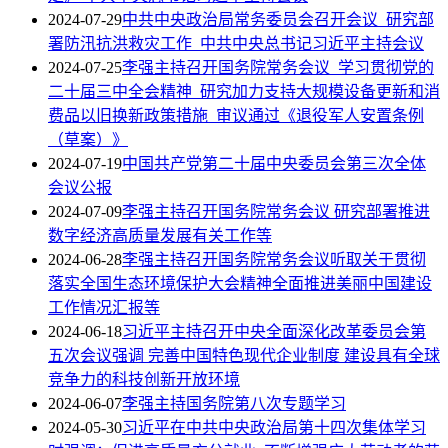
2024-07-29
中共中央政治局常务委员会召开会议 研究部
署防汛抗洪救灾工作 中共中央总书记习近平主持会议
2024-07-25
李强主持召开国务院常务会议 学习贯彻党的
二十届三中全会精神 研究加力支持大规模设备更新和消
费品以旧换新政策措施 审议通过《退役军人安置条例
（草案）》
2024-07-19
中国共产党第二十届中央委员会第三次全体
会议公报
2024-07-09
李强主持召开国务院常务会议 研究部署推进
数字经济高质量发展有关工作等
2024-06-28
李强主持召开国务院常务会议听取关于贯彻
落实全国生态环境保护大会精神全面推进美丽中国建设
工作情况汇报等
2024-06-18
习近平主持召开中央全面深化改革委员会第
五次会议强调 完善中国特色现代企业制度 建设具有全球
竞争力的科技创新开放环境
2024-06-07
李强主持国务院第八次专题学习
2024-05-30
习近平在中共中央政治局第十四次集体学习