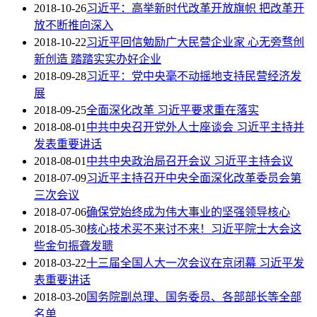
2018-10-26
习近平：高举新时代改革开放旗帜 把改革开
放不断推向深入
2018-10-22
习近平回信勉励广大民营企业家 心无旁骛创
新创造 踏踏实实办好企业
2018-09-28
习近平：党中央毫不动摇地支持民营经济发
展
2018-09-25
全面深化改革 习近平要求重在落实
2018-08-01
中共中央召开党外人士座谈会 习近平主持并
发表重要讲话
2018-08-01
中共中央政治局召开会议 习近平主持会议
2018-07-09
习近平主持召开中央全面深化改革委员会第
三次会议
2018-07-06
确保党始终成为伟大事业的坚强领导核心
2018-05-30
核心技术买不来讨不来！习近平院士大会这
些金句振聋发聩
2018-03-22
十三届全国人大一次会议在京闭幕 习近平发
表重要讲话
2018-03-20
国务院副总理、国务委员、各部部长等全部
名单