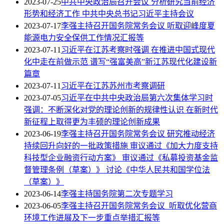
2023-07-25
中共中央政治局召开会议 分析研究当前经济
形势和经济工作 中共中央总书记习近平主持会议
2023-07-17
李强主持召开国务院常务会议 听取迎峰度夏
能源电力安全保供工作情况汇报等
2023-07-11
习近平在江苏考察时强调 在推进中国式现代
化中走在前做示范 谱写“强富美高”新江苏现代化建设新
篇章
2023-07-11
习近平在江苏苏州市考察调研
2023-07-05
习近平在中共中央政治局第六次集体学习时
强调：不断深化对党的理论创新的规律性认识 在新时代
新征程上取得更为丰硕的理论创新成果
2023-06-19
李强主持召开国务院常务会议 研究推动经济
持续回升向好的一批政策措施 审议通过《加大力度支持
科技型企业融资行动方案》 审议通过《私募投资基金监
督管理条例（草案）》 讨论《中华人民共和国学位法
（草案）》
2023-06-14
李强主持国务院第二次专题学习
2023-06-05
李强主持召开国务院常务会议 听取优化营商
环境工作进展及下一步重点举措汇报等