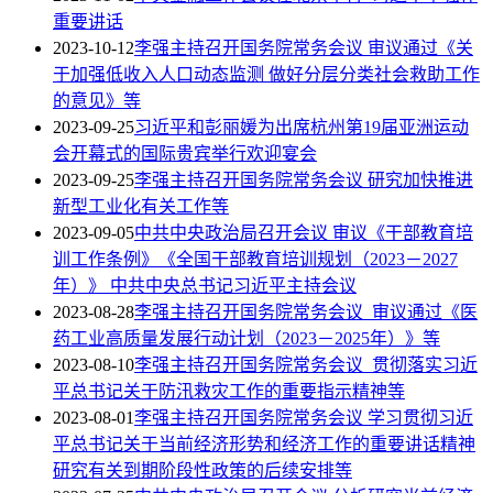
重要讲话
2023-10-12
李强主持召开国务院常务会议 审议通过《关
于加强低收入人口动态监测 做好分层分类社会救助工作
的意见》等
2023-09-25
习近平和彭丽媛为出席杭州第19届亚洲运动
会开幕式的国际贵宾举行欢迎宴会
2023-09-25
李强主持召开国务院常务会议 研究加快推进
新型工业化有关工作等
2023-09-05
中共中央政治局召开会议 审议《干部教育培
训工作条例》《全国干部教育培训规划（2023－2027
年）》 中共中央总书记习近平主持会议
2023-08-28
李强主持召开国务院常务会议 审议通过《医
药工业高质量发展行动计划（2023－2025年）》等
2023-08-10
李强主持召开国务院常务会议 贯彻落实习近
平总书记关于防汛救灾工作的重要指示精神等
2023-08-01
李强主持召开国务院常务会议 学习贯彻习近
平总书记关于当前经济形势和经济工作的重要讲话精神
研究有关到期阶段性政策的后续安排等