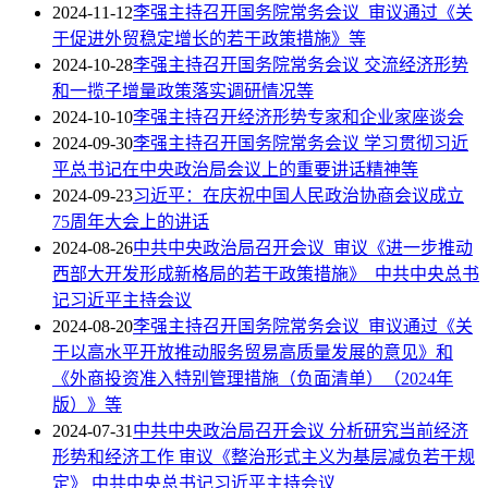
2024-11-12
李强主持召开国务院常务会议 审议通过《关
于促进外贸稳定增长的若干政策措施》等
2024-10-28
李强主持召开国务院常务会议 交流经济形势
和一揽子增量政策落实调研情况等
2024-10-10
李强主持召开经济形势专家和企业家座谈会
2024-09-30
李强主持召开国务院常务会议 学习贯彻习近
平总书记在中央政治局会议上的重要讲话精神等
2024-09-23
习近平：在庆祝中国人民政治协商会议成立
75周年大会上的讲话
2024-08-26
中共中央政治局召开会议 审议《进一步推动
西部大开发形成新格局的若干政策措施》 中共中央总书
记习近平主持会议
2024-08-20
李强主持召开国务院常务会议 审议通过《关
于以高水平开放推动服务贸易高质量发展的意见》和
《外商投资准入特别管理措施（负面清单）（2024年
版）》等
2024-07-31
中共中央政治局召开会议 分析研究当前经济
形势和经济工作 审议《整治形式主义为基层减负若干规
定》 中共中央总书记习近平主持会议