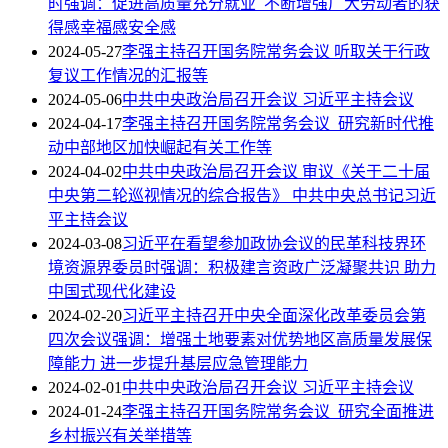
时强调：促进高质量充分就业 不断增强广大劳动者的获
得感幸福感安全感
2024-05-27
李强主持召开国务院常务会议 听取关于行政
复议工作情况的汇报等
2024-05-06
中共中央政治局召开会议 习近平主持会议
2024-04-17
李强主持召开国务院常务会议 研究新时代推
动中部地区加快崛起有关工作等
2024-04-02
中共中央政治局召开会议 审议《关于二十届
中央第二轮巡视情况的综合报告》 中共中央总书记习近
平主持会议
2024-03-08
习近平在看望参加政协会议的民革科技界环
境资源界委员时强调：积极建言资政广泛凝聚共识 助力
中国式现代化建设
2024-02-20
习近平主持召开中央全面深化改革委员会第
四次会议强调：增强土地要素对优势地区高质量发展保
障能力 进一步提升基层应急管理能力
2024-02-01
中共中央政治局召开会议 习近平主持会议
2024-01-24
李强主持召开国务院常务会议 研究全面推进
乡村振兴有关举措等