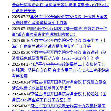
全面压实政治责任 落实落细各项防汛措施 全力保障人民
生命财产安全
2025-07-23
李强主持召开国务院常务会议 研究做强国内
大循环重点政策举措落实工作等
2025-07-15
国务院办公厅印发《关于健全“高效办成一件
事”重点事项常态化推进机制的意见》
2025-06-16
李强主持召开国务院常务会议 部署中国（上
海）自由贸易试验区试点措施复制推广工作等
2025-05-30
李强主持召开国务院常务会议 审议通过《制
造业绿色低碳发展行动方案（2025－2027年）》等
2025-04-27
习近平在中共中央政治局第二十次集体学习
时强调：坚持自立自强 突出应用导向 推动人工智能健康
有序发展
2025-03-24
李强主持召开国务院常务会议 研究建立健全
涉企收费长效监管机制有关举措等
2025-03-14
李强主持召开国务院常务会议 讨论通过《国
务院2025年重点工作分工方案》等
2025-03-05
习近平在中共中央政治局第十九次集体学习