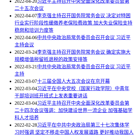
2022-04-20
习近平主持召开中央全面深化改革委员会第
二十五次会议
2022-04-07
李克强主持召开国务院常务会议 决定对特困
行业实行阶段性缓缴养老保险费政策 加大失业保险支持
稳岗和培训力度等
2022-04-06
中共中央政治局常务委员会召开会议 习近平
主持会议
2022-03-24
李克强主持召开国务院常务会议 确定实施大
规模增值税留抵退税的政策安排等
2022-03-21
中共中央政治局常务委员会召开会议 习近平
主持
2022-03-07
十三届全国人大五次会议在京开幕
2022-03-04
习近平在中央党校（国家行政学院）中青年
干部培训班开班式上发表重要讲话
2022-03-04
习近平主持召开中央全面深化改革委员会第
二十四次会议强调：加快建设世界一流企业 加强基础学
科人才培养
2022-02-28
习近平在中共中央政治局第三十七次集体学
习时强调 坚定不移走中国人权发展道路 更好推动我国人