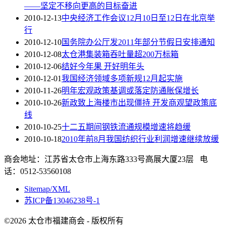
——坚定不移向更高的目标奋进
2010-12-13
中央经济工作会议12月10日至12日在北京举
行
2010-12-10
国务院办公厅发2011年部分节假日安排通知
2010-12-08
太仓港集装箱吞吐量超200万标箱
2010-12-06
结好今年果 开好明年头
2010-12-01
我国经济领域多项新规12月起实施
2010-11-26
明年宏观政策基调或落定防通胀保增长
2010-10-26
新政致上海楼市出现僵持 开发商观望政策底
线
2010-10-25
十二五期间钢铁流通规模增速将趋缓
2010-10-18
2010年前8月我国纺织行业利润增速继续放缓
商会地址：江苏省太仓市上海东路333号高展大厦23层 电
话：0512-53560108
Sitemap/XML
苏ICP备13046238号-1
©2026 太仓市福建商会 - 版权所有