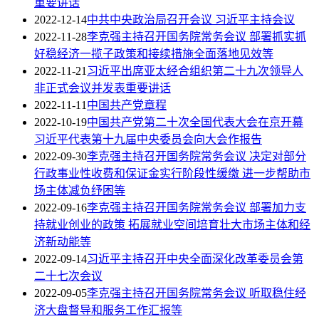
重要讲话
2022-12-14
中共中央政治局召开会议 习近平主持会议
2022-11-28
李克强主持召开国务院常务会议 部署抓实抓
好稳经济一揽子政策和接续措施全面落地见效等
2022-11-21
习近平出席亚太经合组织第二十九次领导人
非正式会议并发表重要讲话
2022-11-11
中国共产党章程
2022-10-19
中国共产党第二十次全国代表大会在京开幕
习近平代表第十九届中央委员会向大会作报告
2022-09-30
李克强主持召开国务院常务会议 决定对部分
行政事业性收费和保证金实行阶段性缓缴 进一步帮助市
场主体减负纾困等
2022-09-16
李克强主持召开国务院常务会议 部署加力支
持就业创业的政策 拓展就业空间培育壮大市场主体和经
济新动能等
2022-09-14
习近平主持召开中央全面深化改革委员会第
二十七次会议
2022-09-05
李克强主持召开国务院常务会议 听取稳住经
济大盘督导和服务工作汇报等