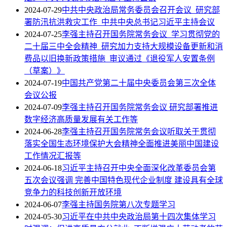
2024-07-29
中共中央政治局常务委员会召开会议 研究部
署防汛抗洪救灾工作 中共中央总书记习近平主持会议
2024-07-25
李强主持召开国务院常务会议 学习贯彻党的
二十届三中全会精神 研究加力支持大规模设备更新和消
费品以旧换新政策措施 审议通过《退役军人安置条例
（草案）》
2024-07-19
中国共产党第二十届中央委员会第三次全体
会议公报
2024-07-09
李强主持召开国务院常务会议 研究部署推进
数字经济高质量发展有关工作等
2024-06-28
李强主持召开国务院常务会议听取关于贯彻
落实全国生态环境保护大会精神全面推进美丽中国建设
工作情况汇报等
2024-06-18
习近平主持召开中央全面深化改革委员会第
五次会议强调 完善中国特色现代企业制度 建设具有全球
竞争力的科技创新开放环境
2024-06-07
李强主持国务院第八次专题学习
2024-05-30
习近平在中共中央政治局第十四次集体学习