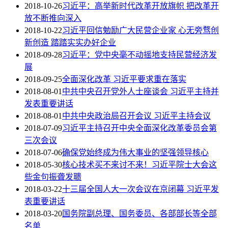
2018-10-26
习近平：高举新时代改革开放旗帜 把改革开
放不断推向深入
2018-10-22
习近平回信勉励广大民营企业家 心无旁骛创
新创造 踏踏实实办好企业
2018-09-28
习近平：党中央毫不动摇地支持民营经济发
展
2018-09-25
全面深化改革 习近平要求重在落实
2018-08-01
中共中央召开党外人士座谈会 习近平主持并
发表重要讲话
2018-08-01
中共中央政治局召开会议 习近平主持会议
2018-07-09
习近平主持召开中央全面深化改革委员会第
三次会议
2018-07-06
确保党始终成为伟大事业的坚强领导核心
2018-05-30
核心技术买不来讨不来！习近平院士大会这
些金句振聋发聩
2018-03-22
十三届全国人大一次会议在京闭幕 习近平发
表重要讲话
2018-03-20
国务院副总理、国务委员、各部部长等全部
名单