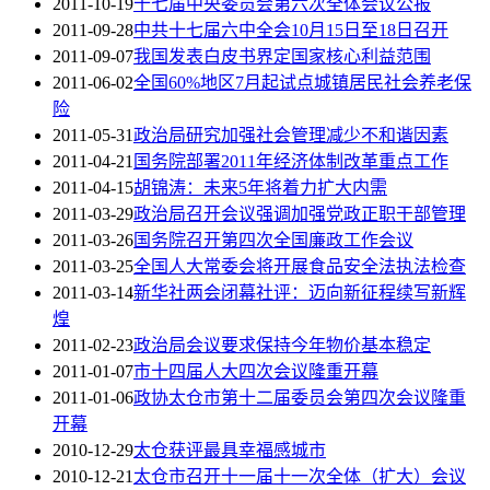
2011-10-19
十七届中央委员会第六次全体会议公报
2011-09-28
中共十七届六中全会10月15日至18日召开
2011-09-07
我国发表白皮书界定国家核心利益范围
2011-06-02
全国60%地区7月起试点城镇居民社会养老保
险
2011-05-31
政治局研究加强社会管理减少不和谐因素
2011-04-21
国务院部署2011年经济体制改革重点工作
2011-04-15
胡锦涛：未来5年将着力扩大内需
2011-03-29
政治局召开会议强调加强党政正职干部管理
2011-03-26
国务院召开第四次全国廉政工作会议
2011-03-25
全国人大常委会将开展食品安全法执法检查
2011-03-14
新华社两会闭幕社评：迈向新征程续写新辉
煌
2011-02-23
政治局会议要求保持今年物价基本稳定
2011-01-07
市十四届人大四次会议隆重开幕
2011-01-06
政协太仓市第十二届委员会第四次会议隆重
开幕
2010-12-29
太仓获评最具幸福感城市
2010-12-21
太仓市召开十一届十一次全体（扩大）会议