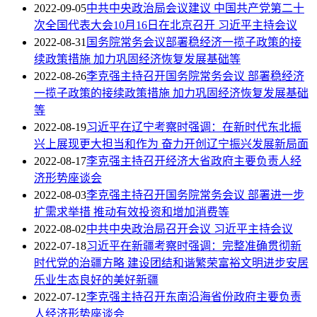
2022-09-05
中共中央政治局会议建议 中国共产党第二十
次全国代表大会10月16日在北京召开 习近平主持会议
2022-08-31
国务院常务会议部署稳经济一揽子政策的接
续政策措施 加力巩固经济恢复发展基础等
2022-08-26
李克强主持召开国务院常务会议 部署稳经济
一揽子政策的接续政策措施 加力巩固经济恢复发展基础
等
2022-08-19
习近平在辽宁考察时强调：在新时代东北振
兴上展现更大担当和作为 奋力开创辽宁振兴发展新局面
2022-08-17
李克强主持召开经济大省政府主要负责人经
济形势座谈会
2022-08-03
李克强主持召开国务院常务会议 部署进一步
扩需求举措 推动有效投资和增加消费等
2022-08-02
中共中央政治局召开会议 习近平主持会议
2022-07-18
习近平在新疆考察时强调：完整准确贯彻新
时代党的治疆方略 建设团结和谐繁荣富裕文明进步安居
乐业生态良好的美好新疆
2022-07-12
李克强主持召开东南沿海省份政府主要负责
人经济形势座谈会