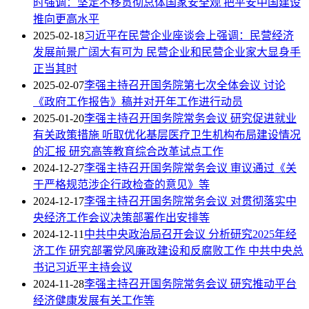
时强调：坚定不移贯彻总体国家安全观 把平安中国建设
推向更高水平
2025-02-18
习近平在民营企业座谈会上强调：民营经济
发展前景广阔大有可为 民营企业和民营企业家大显身手
正当其时
2025-02-07
李强主持召开国务院第七次全体会议 讨论
《政府工作报告》稿并对开年工作进行动员
2025-01-20
李强主持召开国务院常务会议 研究促进就业
有关政策措施 听取优化基层医疗卫生机构布局建设情况
的汇报 研究高等教育综合改革试点工作
2024-12-27
李强主持召开国务院常务会议 审议通过《关
于严格规范涉企行政检查的意见》等
2024-12-17
李强主持召开国务院常务会议 对贯彻落实中
央经济工作会议决策部署作出安排等
2024-12-11
中共中央政治局召开会议 分析研究2025年经
济工作 研究部署党风廉政建设和反腐败工作 中共中央总
书记习近平主持会议
2024-11-28
李强主持召开国务院常务会议 研究推动平台
经济健康发展有关工作等