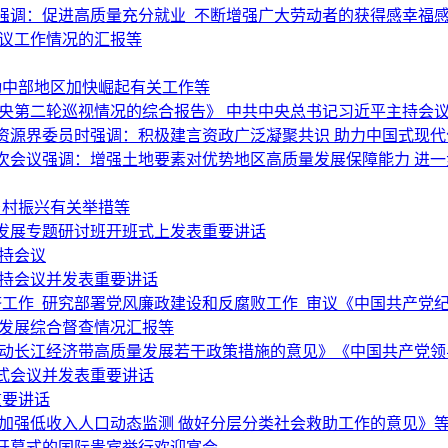
强调：促进高质量充分就业 不断增强广大劳动者的获得感幸福
复议工作情况的汇报等
动中部地区加快崛起有关工作等
央第二轮巡视情况的综合报告》 中共中央总书记习近平主持会
资源界委员时强调：积极建言资政广泛凝聚共识 助力中国式现代
次会议强调：增强土地要素对优势地区高质量发展保障能力 进
乡村振兴有关举措等
发展专题研讨班开班式上发表重要讲话
持会议
主持会议并发表重要讲话
经济工作 研究部署党风廉政建设和反腐败工作 审议《中国共产党
量发展综合督查情况汇报等
推动长江经济带高质量发展若干政策措施的意见》《中国共产党领
式会议并发表重要讲话
重要讲话
加强低收入人口动态监测 做好分层分类社会救助工作的意见》
会开幕式的国际贵宾举行欢迎宴会