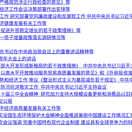
于严格规范涉企行政检查的意见》等
央经济工作会议决策部署作出安排等
济工作 研究部署党风廉政建设和反腐败工作 中共中央总书记习近
经济健康发展有关工作等
于促进外贸稳定增长的若干政策措施》等
和一揽子增量政策落实调研情况等
平总书记在中央政治局会议上的重要讲话精神等
周年大会上的讲话
西部大开发形成新格局的若干政策措施》 中共中央总书记习近平
以高水平开放推动服务贸易高质量发展的意见》和《外商投资准入
势和经济工作 审议《整治形式主义为基层减负若干规定》 中共
署防汛抗洪救灾工作 中共中央总书记习近平主持会议
二十届三中全会精神 研究加力支持大规模设备更新和消费品以旧
议公报
数字经济高质量发展有关工作等
实全国生态环境保护大会精神全面推进美丽中国建设工作情况汇
次会议强调 完善中国特色现代企业制度 建设具有全球竞争力的