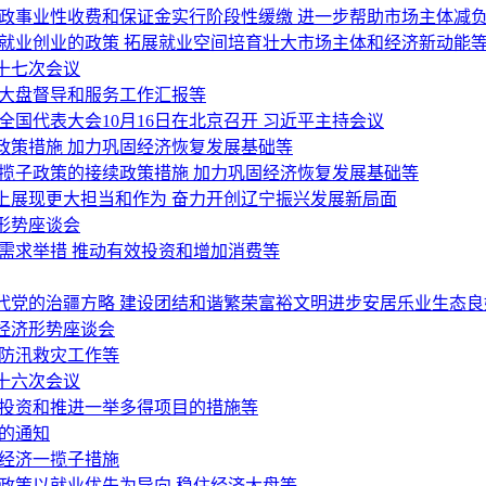
行政事业性收费和保证金实行阶段性缓缴 进一步帮助市场主体减
就业创业的政策 拓展就业空间培育壮大市场主体和经济新动能
十七次会议
济大盘督导和服务工作汇报等
国代表大会10月16日在北京召开 习近平主持会议
政策措施 加力巩固经济恢复发展基础等
揽子政策的接续政策措施 加力巩固经济恢复发展基础等
上展现更大担当和作为 奋力开创辽宁振兴发展新局面
形势座谈会
需求举措 推动有效投资和增加消费等
代党的治疆方略 建设团结和谐繁荣富裕文明进步安居乐业生态良
经济形势座谈会
好防汛救灾工作等
十六次会议
间投资和推进一举多得项目的措施等
的通知
稳经济一揽子措施
政策以就业优先为导向 稳住经济大盘等