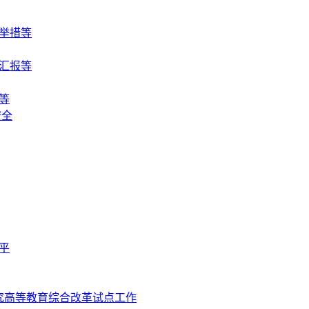
举措等
汇报等
等
安全
平
究高等教育综合改革试点工作