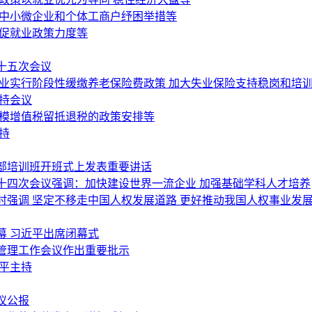
为中小微企业和个体工商户纾困举措等
岗促就业政策力度等
十五次会议
行业实行阶段性缓缴养老保险费政策 加大失业保险支持稳岗和培
持会议
规模增值税留抵退税的政策安排等
持
部培训班开班式上发表重要讲话
十四次会议强调：加快建设世界一流企业 加强基础学科人才培养
强调 坚定不移走中国人权发展道路 更好推动我国人权事业发
幕 习近平出席闭幕式
管理工作会议作出重要批示
平主持
议公报