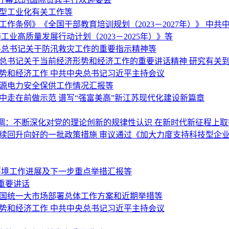
新型工业化有关工作等
作条例》《全国干部教育培训规划（2023－2027年）》 中
业高质量发展行动计划（2023－2025年）》等
平总书记关于防汛救灾工作的重要指示精神等
平总书记关于当前经济形势和经济工作的重要讲话精神 研究有关
势和经济工作 中共中央总书记习近平主持会议
能源电力安全保供工作情况汇报等
中走在前做示范 谱写“强富美高”新江苏现代化建设新篇章
调：不断深化对党的理论创新的规律性认识 在新时代新征程上
持续回升向好的一批政策措施 审议通过《加大力度支持科技型企
环境工作进展及下一步重点举措汇报等
重要讲话
全国统一大市场部署总体工作方案和近期举措等
势和经济工作 中共中央总书记习近平主持会议