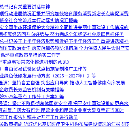
平总书记有关重要讲话精神
专项行动进展情况汇报并研究加快培育服务消费新增长点等促消费
降低全社会物流成本行动落实情况汇报等
落实全国生态环境保护大会精神全面推进美丽中国建设工作情况的
固拓展经济回升向好势头 努力完成全年经济社会发展目标任务
平总书记关于上半年经济形势和做好下半年经济工作重要讲话精神
面压实政治责任 落实落细各项防汛措施 全力保障人民生命财产
大循环重点政策举措落实工作等
”重点事项常态化推进机制的意见》
海）自由贸易试验区试点措施复制推广工作等
绿色低碳发展行动方案（2025－2027年）》等
调：坚持自立自强 突出应用导向 推动人工智能健康有序发展
涉企收费长效监管机制有关举措等
2025年重点工作分工方案》等
强调：坚定不移贯彻总体国家安全观 把平安中国建设推向更高水
展前景广阔大有可为 民营企业和民营企业家大显身手正当其时
政府工作报告》稿并对开年工作进行动员
关政策措施 听取优化基层医疗卫生机构布局建设情况的汇报 研