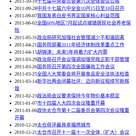
2011-10-19
十七届中央委员会第六次全体会议公报
2011-09-28
中共十七届六中全会10月15日至18日召开
2011-09-07
我国发表白皮书界定国家核心利益范围
2011-06-02
全国60%地区7月起试点城镇居民社会养老保
险
2011-05-31
政治局研究加强社会管理减少不和谐因素
2011-04-21
国务院部署2011年经济体制改革重点工作
2011-04-15
胡锦涛：未来5年将着力扩大内需
2011-03-29
政治局召开会议强调加强党政正职干部管理
2011-03-26
国务院召开第四次全国廉政工作会议
2011-03-25
全国人大常委会将开展食品安全法执法检查
2011-03-14
新华社两会闭幕社评：迈向新征程续写新辉
煌
2011-02-23
政治局会议要求保持今年物价基本稳定
2011-01-07
市十四届人大四次会议隆重开幕
2011-01-06
政协太仓市第十二届委员会第四次会议隆重
开幕
2010-12-29
太仓获评最具幸福感城市
2010-12-21
太仓市召开十一届十一次全体（扩大）会议