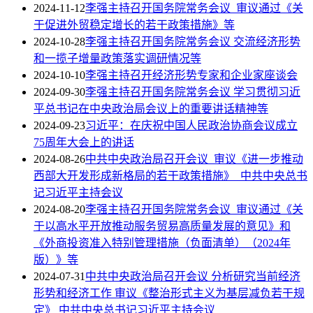
2024-11-12
李强主持召开国务院常务会议 审议通过《关
于促进外贸稳定增长的若干政策措施》等
2024-10-28
李强主持召开国务院常务会议 交流经济形势
和一揽子增量政策落实调研情况等
2024-10-10
李强主持召开经济形势专家和企业家座谈会
2024-09-30
李强主持召开国务院常务会议 学习贯彻习近
平总书记在中央政治局会议上的重要讲话精神等
2024-09-23
习近平：在庆祝中国人民政治协商会议成立
75周年大会上的讲话
2024-08-26
中共中央政治局召开会议 审议《进一步推动
西部大开发形成新格局的若干政策措施》 中共中央总书
记习近平主持会议
2024-08-20
李强主持召开国务院常务会议 审议通过《关
于以高水平开放推动服务贸易高质量发展的意见》和
《外商投资准入特别管理措施（负面清单）（2024年
版）》等
2024-07-31
中共中央政治局召开会议 分析研究当前经济
形势和经济工作 审议《整治形式主义为基层减负若干规
定》 中共中央总书记习近平主持会议