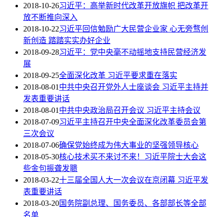
2018-10-26
习近平：高举新时代改革开放旗帜 把改革开
放不断推向深入
2018-10-22
习近平回信勉励广大民营企业家 心无旁骛创
新创造 踏踏实实办好企业
2018-09-28
习近平：党中央毫不动摇地支持民营经济发
展
2018-09-25
全面深化改革 习近平要求重在落实
2018-08-01
中共中央召开党外人士座谈会 习近平主持并
发表重要讲话
2018-08-01
中共中央政治局召开会议 习近平主持会议
2018-07-09
习近平主持召开中央全面深化改革委员会第
三次会议
2018-07-06
确保党始终成为伟大事业的坚强领导核心
2018-05-30
核心技术买不来讨不来！习近平院士大会这
些金句振聋发聩
2018-03-22
十三届全国人大一次会议在京闭幕 习近平发
表重要讲话
2018-03-20
国务院副总理、国务委员、各部部长等全部
名单