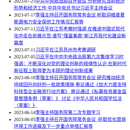
2023-07-25
中共中央政治局召开会议 分析研究当前经济
形势和经济工作 中共中央总书记习近平主持会议
2023-07-17
李强主持召开国务院常务会议 听取迎峰度夏
能源电力安全保供工作情况汇报等
2023-07-11
习近平在江苏考察时强调 在推进中国式现代
化中走在前做示范 谱写“强富美高”新江苏现代化建设新
篇章
2023-07-11
习近平在江苏苏州市考察调研
2023-07-05
习近平在中共中央政治局第六次集体学习时
强调：不断深化对党的理论创新的规律性认识 在新时代
新征程上取得更为丰硕的理论创新成果
2023-06-19
李强主持召开国务院常务会议 研究推动经济
持续回升向好的一批政策措施 审议通过《加大力度支持
科技型企业融资行动方案》 审议通过《私募投资基金监
督管理条例（草案）》 讨论《中华人民共和国学位法
（草案）》
2023-06-14
李强主持国务院第二次专题学习
2023-06-05
李强主持召开国务院常务会议 听取优化营商
环境工作进展及下一步重点举措汇报等