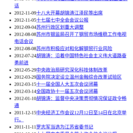
话
2012-11-09
十八大开幕胡锦涛江泽民等出席
2012-11-05
十七届七中全会会议公报
2012-09-04
苏州行政区划重大调整
2012-08-08
苏州市银监局召开了钢贸市场维稳工作电视
电话会议
2012-08-08
苏州市积极应对和化解钢贸行业风险
2012-07-24
胡锦涛：沿着中国特色社会主义伟大道路奋
勇前进
2012-05-29
中央政治局研究深化科技体制改革
2012-03-29
国务院决定设立温州金融综合改革试验区
2012-03-15
十一届全国人大五次会议闭幕
2012-03-14
全国政协十一届五次会议闭幕
2012-01-10
胡锦涛：监督中央决策贯彻情况保证政令畅
通
2011-12-15
中央经济工作会议12月12日至14日在北京举
行。
2011-11-11
罗志军当选为江苏省委书记