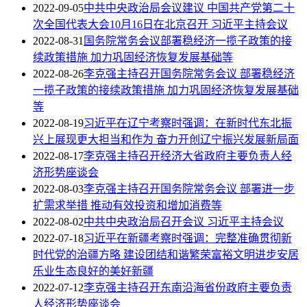
2022-09-05
中共中央政治局会议建议 中国共产党第二十
次全国代表大会10月16日在北京召开 习近平主持会议
2022-08-31
国务院常务会议部署稳经济一揽子政策的接
续政策措施 加力巩固经济恢复发展基础等
2022-08-26
李克强主持召开国务院常务会议 部署稳经济
一揽子政策的接续政策措施 加力巩固经济恢复发展基础
等
2022-08-19
习近平在辽宁考察时强调：在新时代东北振
兴上展现更大担当和作为 奋力开创辽宁振兴发展新局面
2022-08-17
李克强主持召开经济大省政府主要负责人经
济形势座谈会
2022-08-03
李克强主持召开国务院常务会议 部署进一步
扩需求举措 推动有效投资和增加消费等
2022-08-02
中共中央政治局召开会议 习近平主持会议
2022-07-18
习近平在新疆考察时强调：完整准确贯彻新
时代党的治疆方略 建设团结和谐繁荣富裕文明进步安居
乐业生态良好的美好新疆
2022-07-12
李克强主持召开东南沿海省份政府主要负责
人经济形势座谈会