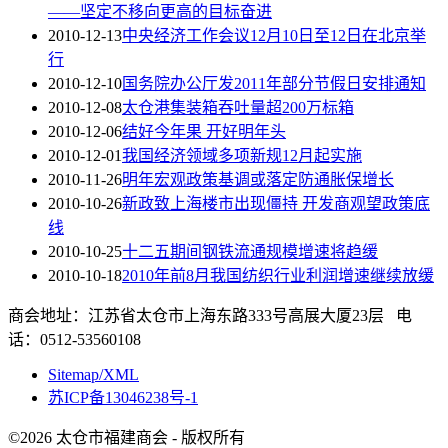
——坚定不移向更高的目标奋进
2010-12-13
中央经济工作会议12月10日至12日在北京举
行
2010-12-10
国务院办公厅发2011年部分节假日安排通知
2010-12-08
太仓港集装箱吞吐量超200万标箱
2010-12-06
结好今年果 开好明年头
2010-12-01
我国经济领域多项新规12月起实施
2010-11-26
明年宏观政策基调或落定防通胀保增长
2010-10-26
新政致上海楼市出现僵持 开发商观望政策底
线
2010-10-25
十二五期间钢铁流通规模增速将趋缓
2010-10-18
2010年前8月我国纺织行业利润增速继续放缓
商会地址：江苏省太仓市上海东路333号高展大厦23层 电
话：0512-53560108
Sitemap/XML
苏ICP备13046238号-1
©2026 太仓市福建商会 - 版权所有