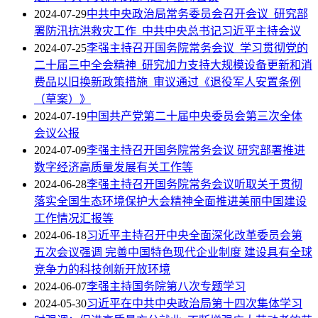
2024-07-29
中共中央政治局常务委员会召开会议 研究部
署防汛抗洪救灾工作 中共中央总书记习近平主持会议
2024-07-25
李强主持召开国务院常务会议 学习贯彻党的
二十届三中全会精神 研究加力支持大规模设备更新和消
费品以旧换新政策措施 审议通过《退役军人安置条例
（草案）》
2024-07-19
中国共产党第二十届中央委员会第三次全体
会议公报
2024-07-09
李强主持召开国务院常务会议 研究部署推进
数字经济高质量发展有关工作等
2024-06-28
李强主持召开国务院常务会议听取关于贯彻
落实全国生态环境保护大会精神全面推进美丽中国建设
工作情况汇报等
2024-06-18
习近平主持召开中央全面深化改革委员会第
五次会议强调 完善中国特色现代企业制度 建设具有全球
竞争力的科技创新开放环境
2024-06-07
李强主持国务院第八次专题学习
2024-05-30
习近平在中共中央政治局第十四次集体学习