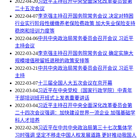
2022-04-20
习近平主持召开中央全面深化改革委员会第
二十五次会议
2022-04-07
李克强主持召开国务院常务会议 决定对特困
行业实行阶段性缓缴养老保险费政策 加大失业保险支持
稳岗和培训力度等
2022-04-06
中共中央政治局常务委员会召开会议 习近平
主持会议
2022-03-24
李克强主持召开国务院常务会议 确定实施大
规模增值税留抵退税的政策安排等
2022-03-21
中共中央政治局常务委员会召开会议 习近平
主持
2022-03-07
十三届全国人大五次会议在京开幕
2022-03-04
习近平在中央党校（国家行政学院）中青年
干部培训班开班式上发表重要讲话
2022-03-04
习近平主持召开中央全面深化改革委员会第
二十四次会议强调：加快建设世界一流企业 加强基础学
科人才培养
2022-02-28
习近平在中共中央政治局第三十七次集体学
习时强调 坚定不移走中国人权发展道路 更好推动我国人