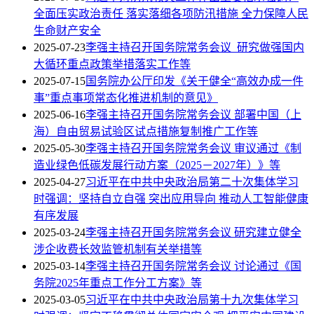
全面压实政治责任 落实落细各项防汛措施 全力保障人民
生命财产安全
2025-07-23
李强主持召开国务院常务会议 研究做强国内
大循环重点政策举措落实工作等
2025-07-15
国务院办公厅印发《关于健全“高效办成一件
事”重点事项常态化推进机制的意见》
2025-06-16
李强主持召开国务院常务会议 部署中国（上
海）自由贸易试验区试点措施复制推广工作等
2025-05-30
李强主持召开国务院常务会议 审议通过《制
造业绿色低碳发展行动方案（2025－2027年）》等
2025-04-27
习近平在中共中央政治局第二十次集体学习
时强调：坚持自立自强 突出应用导向 推动人工智能健康
有序发展
2025-03-24
李强主持召开国务院常务会议 研究建立健全
涉企收费长效监管机制有关举措等
2025-03-14
李强主持召开国务院常务会议 讨论通过《国
务院2025年重点工作分工方案》等
2025-03-05
习近平在中共中央政治局第十九次集体学习