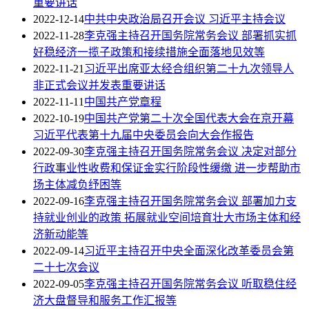
重要讲话
2022-12-14
中共中央政治局召开会议 习近平主持会议
2022-11-28
李克强主持召开国务院常务会议 部署抓实抓
好稳经济一揽子政策和接续措施全面落地见效等
2022-11-21
习近平出席亚太经合组织第二十九次领导人
非正式会议并发表重要讲话
2022-11-11
中国共产党章程
2022-10-19
中国共产党第二十次全国代表大会在京开幕
习近平代表第十九届中央委员会向大会作报告
2022-09-30
李克强主持召开国务院常务会议 决定对部分
行政事业性收费和保证金实行阶段性缓缴 进一步帮助市
场主体减负纾困等
2022-09-16
李克强主持召开国务院常务会议 部署加力支
持就业创业的政策 拓展就业空间培育壮大市场主体和经
济新动能等
2022-09-14
习近平主持召开中央全面深化改革委员会第
二十七次会议
2022-09-05
李克强主持召开国务院常务会议 听取稳住经
济大盘督导和服务工作汇报等