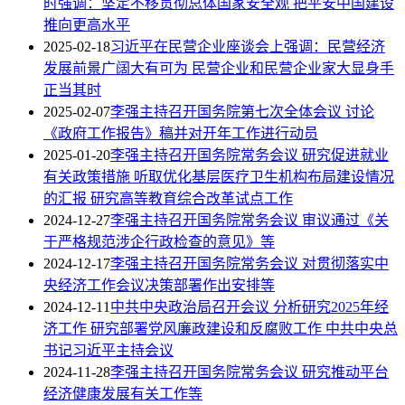
时强调：坚定不移贯彻总体国家安全观 把平安中国建设
推向更高水平
2025-02-18
习近平在民营企业座谈会上强调：民营经济
发展前景广阔大有可为 民营企业和民营企业家大显身手
正当其时
2025-02-07
李强主持召开国务院第七次全体会议 讨论
《政府工作报告》稿并对开年工作进行动员
2025-01-20
李强主持召开国务院常务会议 研究促进就业
有关政策措施 听取优化基层医疗卫生机构布局建设情况
的汇报 研究高等教育综合改革试点工作
2024-12-27
李强主持召开国务院常务会议 审议通过《关
于严格规范涉企行政检查的意见》等
2024-12-17
李强主持召开国务院常务会议 对贯彻落实中
央经济工作会议决策部署作出安排等
2024-12-11
中共中央政治局召开会议 分析研究2025年经
济工作 研究部署党风廉政建设和反腐败工作 中共中央总
书记习近平主持会议
2024-11-28
李强主持召开国务院常务会议 研究推动平台
经济健康发展有关工作等