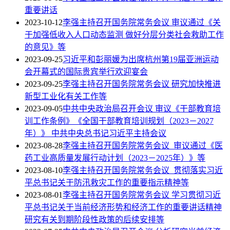
重要讲话
2023-10-12
李强主持召开国务院常务会议 审议通过《关
于加强低收入人口动态监测 做好分层分类社会救助工作
的意见》等
2023-09-25
习近平和彭丽媛为出席杭州第19届亚洲运动
会开幕式的国际贵宾举行欢迎宴会
2023-09-25
李强主持召开国务院常务会议 研究加快推进
新型工业化有关工作等
2023-09-05
中共中央政治局召开会议 审议《干部教育培
训工作条例》《全国干部教育培训规划（2023－2027
年）》 中共中央总书记习近平主持会议
2023-08-28
李强主持召开国务院常务会议 审议通过《医
药工业高质量发展行动计划（2023－2025年）》等
2023-08-10
李强主持召开国务院常务会议 贯彻落实习近
平总书记关于防汛救灾工作的重要指示精神等
2023-08-01
李强主持召开国务院常务会议 学习贯彻习近
平总书记关于当前经济形势和经济工作的重要讲话精神
研究有关到期阶段性政策的后续安排等