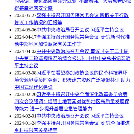
时强调：促进高质量充分就业 不断增强广大劳动者的获
得感幸福感安全感
2024-05-27
李强主持召开国务院常务会议 听取关于行政
复议工作情况的汇报等
2024-05-06
中共中央政治局召开会议 习近平主持会议
2024-04-17
李强主持召开国务院常务会议 研究新时代推
动中部地区加快崛起有关工作等
2024-04-02
中共中央政治局召开会议 审议《关于二十届
中央第二轮巡视情况的综合报告》 中共中央总书记习近
平主持会议
2024-03-08
习近平在看望参加政协会议的民革科技界环
境资源界委员时强调：积极建言资政广泛凝聚共识 助力
中国式现代化建设
2024-02-20
习近平主持召开中央全面深化改革委员会第
四次会议强调：增强土地要素对优势地区高质量发展保
障能力 进一步提升基层应急管理能力
2024-02-01
中共中央政治局召开会议 习近平主持会议
2024-01-24
李强主持召开国务院常务会议 研究全面推进
乡村振兴有关举措等