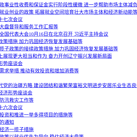
行政事业性收费和保证金实行阶段性缓缴 进一步帮助市场主体减
就业创业的政策 拓展就业空间培育壮大市场主体和经济新动能
十七次会议
济大盘督导和服务工作汇报等
国代表大会10月16日在北京召开 习近平主持会议
政策措施 加力巩固经济恢复发展基础等
揽子政策的接续政策措施 加力巩固经济恢复发展基础等
上展现更大担当和作为 奋力开创辽宁振兴发展新局面
形势座谈会
需求举措 推动有效投资和增加消费等
代党的治疆方略 建设团结和谐繁荣富裕文明进步安居乐业生态良
经济形势座谈会
好防汛救灾工作等
十六次会议
间投资和推进一举多得项目的措施等
的通知
稳经济一揽子措施
政策以就业优先为导向 稳住经济大盘等