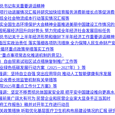
平总书记有关重要讲话精神
专项行动进展情况汇报并研究加快培育服务消费新增长点等促消费
降低全社会物流成本行动落实情况汇报等
落实全国生态环境保护大会精神全面推进美丽中国建设工作情况的
固拓展经济回升向好势头 努力完成全年经济社会发展目标任务
平总书记关于上半年经济形势和做好下半年经济工作重要讲话精神
面压实政治责任 落实落细各项防汛措施 全力保障人民生命财产
大循环重点政策举措落实工作等
”重点事项常态化推进机制的意见》
海）自由贸易试验区试点措施复制推广工作等
绿色低碳发展行动方案（2025－2027年）》等
调：坚持自立自强 突出应用导向 推动人工智能健康有序发展
涉企收费长效监管机制有关举措等
2025年重点工作分工方案》等
强调：坚定不移贯彻总体国家安全观 把平安中国建设推向更高水
展前景广阔大有可为 民营企业和民营企业家大显身手正当其时
政府工作报告》稿并对开年工作进行动员
关政策措施 听取优化基层医疗卫生机构布局建设情况的汇报 研