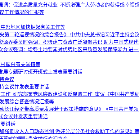
强调：促进高质量充分就业 不断增强广大劳动者的获得感幸福
复议工作情况的汇报等
动中部地区加快崛起有关工作等
央第二轮巡视情况的综合报告》 中共中央总书记习近平主持会
资源界委员时强调：积极建言资政广泛凝聚共识 助力中国式现代
次会议强调：增强土地要素对优势地区高质量发展保障能力 进
乡村振兴有关举措等
发展专题研讨班开班式上发表重要讲话
持会议
主持会议并发表重要讲话
经济工作 研究部署党风廉政建设和反腐败工作 审议《中国共产党
量发展综合督查情况汇报等
推动长江经济带高质量发展若干政策措施的意见》《中国共产党领
式会议并发表重要讲话
重要讲话
加强低收入人口动态监测 做好分层分类社会救助工作的意见》
会开幕式的国际贵宾举行欢迎宴会