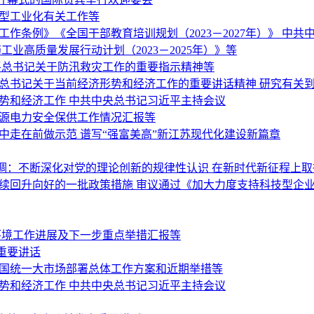
新型工业化有关工作等
作条例》《全国干部教育培训规划（2023－2027年）》 中
业高质量发展行动计划（2023－2025年）》等
平总书记关于防汛救灾工作的重要指示精神等
平总书记关于当前经济形势和经济工作的重要讲话精神 研究有关
势和经济工作 中共中央总书记习近平主持会议
能源电力安全保供工作情况汇报等
中走在前做示范 谱写“强富美高”新江苏现代化建设新篇章
调：不断深化对党的理论创新的规律性认识 在新时代新征程上
持续回升向好的一批政策措施 审议通过《加大力度支持科技型企
环境工作进展及下一步重点举措汇报等
重要讲话
全国统一大市场部署总体工作方案和近期举措等
势和经济工作 中共中央总书记习近平主持会议