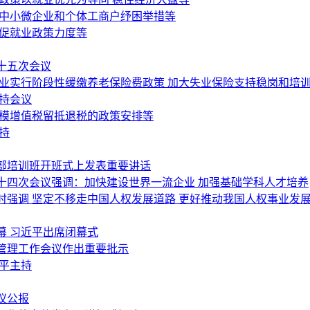
为中小微企业和个体工商户纾困举措等
岗促就业政策力度等
十五次会议
行业实行阶段性缓缴养老保险费政策 加大失业保险支持稳岗和培
持会议
规模增值税留抵退税的政策安排等
持
部培训班开班式上发表重要讲话
十四次会议强调：加快建设世界一流企业 加强基础学科人才培养
强调 坚定不移走中国人权发展道路 更好推动我国人权事业发
幕 习近平出席闭幕式
管理工作会议作出重要批示
平主持
议公报