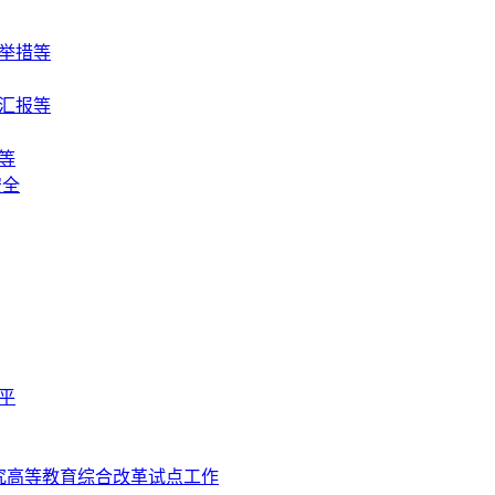
举措等
汇报等
等
安全
平
究高等教育综合改革试点工作