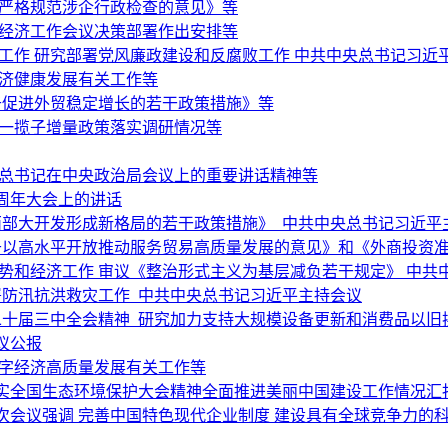
于严格规范涉企行政检查的意见》等
央经济工作会议决策部署作出安排等
济工作 研究部署党风廉政建设和反腐败工作 中共中央总书记习近
经济健康发展有关工作等
于促进外贸稳定增长的若干政策措施》等
和一揽子增量政策落实调研情况等
平总书记在中央政治局会议上的重要讲话精神等
周年大会上的讲话
西部大开发形成新格局的若干政策措施》 中共中央总书记习近平
以高水平开放推动服务贸易高质量发展的意见》和《外商投资准入
势和经济工作 审议《整治形式主义为基层减负若干规定》 中共
署防汛抗洪救灾工作 中共中央总书记习近平主持会议
二十届三中全会精神 研究加力支持大规模设备更新和消费品以旧
议公报
数字经济高质量发展有关工作等
实全国生态环境保护大会精神全面推进美丽中国建设工作情况汇
次会议强调 完善中国特色现代企业制度 建设具有全球竞争力的