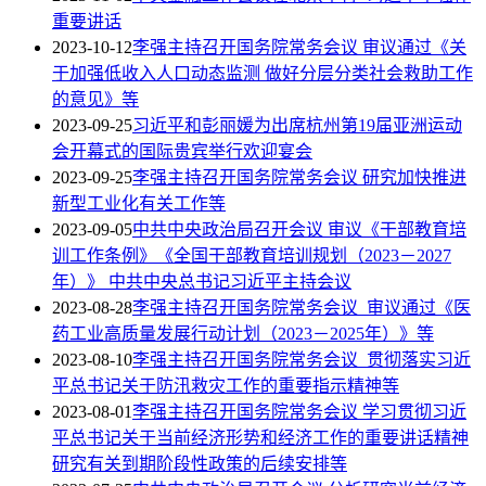
重要讲话
2023-10-12
李强主持召开国务院常务会议 审议通过《关
于加强低收入人口动态监测 做好分层分类社会救助工作
的意见》等
2023-09-25
习近平和彭丽媛为出席杭州第19届亚洲运动
会开幕式的国际贵宾举行欢迎宴会
2023-09-25
李强主持召开国务院常务会议 研究加快推进
新型工业化有关工作等
2023-09-05
中共中央政治局召开会议 审议《干部教育培
训工作条例》《全国干部教育培训规划（2023－2027
年）》 中共中央总书记习近平主持会议
2023-08-28
李强主持召开国务院常务会议 审议通过《医
药工业高质量发展行动计划（2023－2025年）》等
2023-08-10
李强主持召开国务院常务会议 贯彻落实习近
平总书记关于防汛救灾工作的重要指示精神等
2023-08-01
李强主持召开国务院常务会议 学习贯彻习近
平总书记关于当前经济形势和经济工作的重要讲话精神
研究有关到期阶段性政策的后续安排等