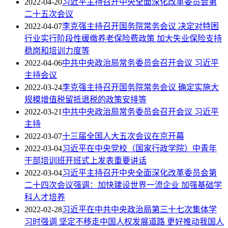
2022-04-20
习近平主持召开中央全面深化改革委员会第
二十五次会议
2022-04-07
李克强主持召开国务院常务会议 决定对特困
行业实行阶段性缓缴养老保险费政策 加大失业保险支持
稳岗和培训力度等
2022-04-06
中共中央政治局常务委员会召开会议 习近平
主持会议
2022-03-24
李克强主持召开国务院常务会议 确定实施大
规模增值税留抵退税的政策安排等
2022-03-21
中共中央政治局常务委员会召开会议 习近平
主持
2022-03-07
十三届全国人大五次会议在京开幕
2022-03-04
习近平在中央党校（国家行政学院）中青年
干部培训班开班式上发表重要讲话
2022-03-04
习近平主持召开中央全面深化改革委员会第
二十四次会议强调：加快建设世界一流企业 加强基础学
科人才培养
2022-02-28
习近平在中共中央政治局第三十七次集体学
习时强调 坚定不移走中国人权发展道路 更好推动我国人