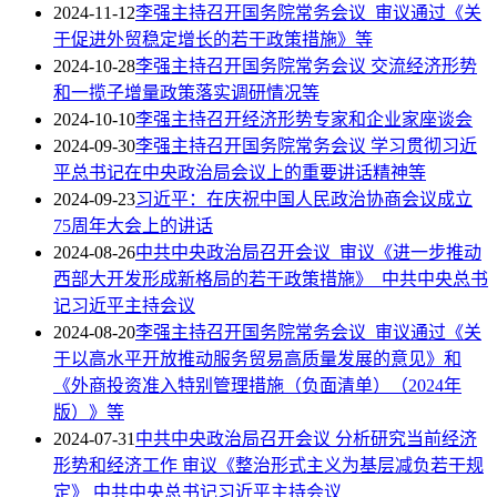
2024-11-12
李强主持召开国务院常务会议 审议通过《关
于促进外贸稳定增长的若干政策措施》等
2024-10-28
李强主持召开国务院常务会议 交流经济形势
和一揽子增量政策落实调研情况等
2024-10-10
李强主持召开经济形势专家和企业家座谈会
2024-09-30
李强主持召开国务院常务会议 学习贯彻习近
平总书记在中央政治局会议上的重要讲话精神等
2024-09-23
习近平：在庆祝中国人民政治协商会议成立
75周年大会上的讲话
2024-08-26
中共中央政治局召开会议 审议《进一步推动
西部大开发形成新格局的若干政策措施》 中共中央总书
记习近平主持会议
2024-08-20
李强主持召开国务院常务会议 审议通过《关
于以高水平开放推动服务贸易高质量发展的意见》和
《外商投资准入特别管理措施（负面清单）（2024年
版）》等
2024-07-31
中共中央政治局召开会议 分析研究当前经济
形势和经济工作 审议《整治形式主义为基层减负若干规
定》 中共中央总书记习近平主持会议