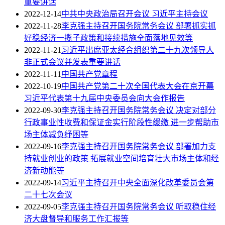
重要讲话
2022-12-14
中共中央政治局召开会议 习近平主持会议
2022-11-28
李克强主持召开国务院常务会议 部署抓实抓
好稳经济一揽子政策和接续措施全面落地见效等
2022-11-21
习近平出席亚太经合组织第二十九次领导人
非正式会议并发表重要讲话
2022-11-11
中国共产党章程
2022-10-19
中国共产党第二十次全国代表大会在京开幕
习近平代表第十九届中央委员会向大会作报告
2022-09-30
李克强主持召开国务院常务会议 决定对部分
行政事业性收费和保证金实行阶段性缓缴 进一步帮助市
场主体减负纾困等
2022-09-16
李克强主持召开国务院常务会议 部署加力支
持就业创业的政策 拓展就业空间培育壮大市场主体和经
济新动能等
2022-09-14
习近平主持召开中央全面深化改革委员会第
二十七次会议
2022-09-05
李克强主持召开国务院常务会议 听取稳住经
济大盘督导和服务工作汇报等