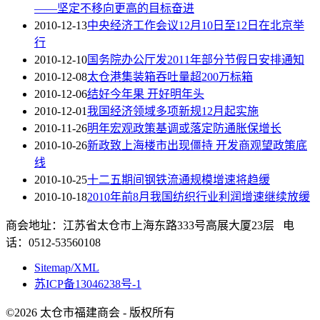
——坚定不移向更高的目标奋进
2010-12-13
中央经济工作会议12月10日至12日在北京举
行
2010-12-10
国务院办公厅发2011年部分节假日安排通知
2010-12-08
太仓港集装箱吞吐量超200万标箱
2010-12-06
结好今年果 开好明年头
2010-12-01
我国经济领域多项新规12月起实施
2010-11-26
明年宏观政策基调或落定防通胀保增长
2010-10-26
新政致上海楼市出现僵持 开发商观望政策底
线
2010-10-25
十二五期间钢铁流通规模增速将趋缓
2010-10-18
2010年前8月我国纺织行业利润增速继续放缓
商会地址：江苏省太仓市上海东路333号高展大厦23层 电
话：0512-53560108
Sitemap/XML
苏ICP备13046238号-1
©2026 太仓市福建商会 - 版权所有