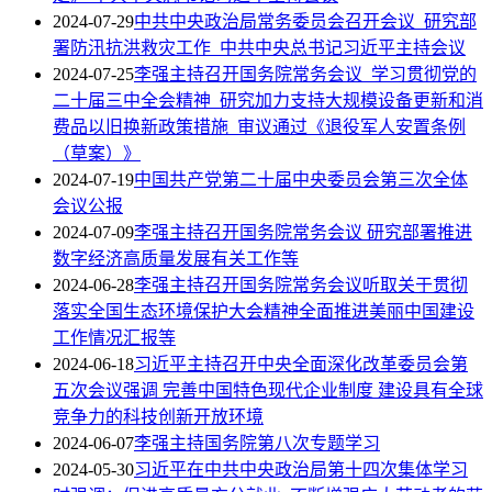
2024-07-29
中共中央政治局常务委员会召开会议 研究部
署防汛抗洪救灾工作 中共中央总书记习近平主持会议
2024-07-25
李强主持召开国务院常务会议 学习贯彻党的
二十届三中全会精神 研究加力支持大规模设备更新和消
费品以旧换新政策措施 审议通过《退役军人安置条例
（草案）》
2024-07-19
中国共产党第二十届中央委员会第三次全体
会议公报
2024-07-09
李强主持召开国务院常务会议 研究部署推进
数字经济高质量发展有关工作等
2024-06-28
李强主持召开国务院常务会议听取关于贯彻
落实全国生态环境保护大会精神全面推进美丽中国建设
工作情况汇报等
2024-06-18
习近平主持召开中央全面深化改革委员会第
五次会议强调 完善中国特色现代企业制度 建设具有全球
竞争力的科技创新开放环境
2024-06-07
李强主持国务院第八次专题学习
2024-05-30
习近平在中共中央政治局第十四次集体学习