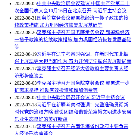
2022-09-05
中共中央政治局会议建议 中国共产党第二十
次全国代表大会10月16日在北京召开 习近平主持会议
2022-08-31
国务院常务会议部署稳经济一揽子政策的接
续政策措施 加力巩固经济恢复发展基础等
2022-08-26
李克强主持召开国务院常务会议 部署稳经济
一揽子政策的接续政策措施 加力巩固经济恢复发展基础
等
2022-08-19
习近平在辽宁考察时强调：在新时代东北振
兴上展现更大担当和作为 奋力开创辽宁振兴发展新局面
2022-08-17
李克强主持召开经济大省政府主要负责人经
济形势座谈会
2022-08-03
李克强主持召开国务院常务会议 部署进一步
扩需求举措 推动有效投资和增加消费等
2022-08-02
中共中央政治局召开会议 习近平主持会议
2022-07-18
习近平在新疆考察时强调：完整准确贯彻新
时代党的治疆方略 建设团结和谐繁荣富裕文明进步安居
乐业生态良好的美好新疆
2022-07-12
李克强主持召开东南沿海省份政府主要负责
人经济形势座谈会