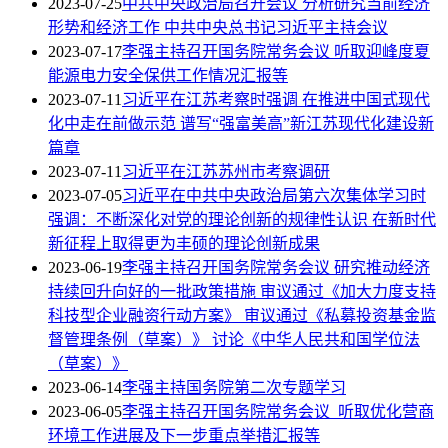
2023-07-25
中共中央政治局召开会议 分析研究当前经济
形势和经济工作 中共中央总书记习近平主持会议
2023-07-17
李强主持召开国务院常务会议 听取迎峰度夏
能源电力安全保供工作情况汇报等
2023-07-11
习近平在江苏考察时强调 在推进中国式现代
化中走在前做示范 谱写“强富美高”新江苏现代化建设新
篇章
2023-07-11
习近平在江苏苏州市考察调研
2023-07-05
习近平在中共中央政治局第六次集体学习时
强调：不断深化对党的理论创新的规律性认识 在新时代
新征程上取得更为丰硕的理论创新成果
2023-06-19
李强主持召开国务院常务会议 研究推动经济
持续回升向好的一批政策措施 审议通过《加大力度支持
科技型企业融资行动方案》 审议通过《私募投资基金监
督管理条例（草案）》 讨论《中华人民共和国学位法
（草案）》
2023-06-14
李强主持国务院第二次专题学习
2023-06-05
李强主持召开国务院常务会议 听取优化营商
环境工作进展及下一步重点举措汇报等