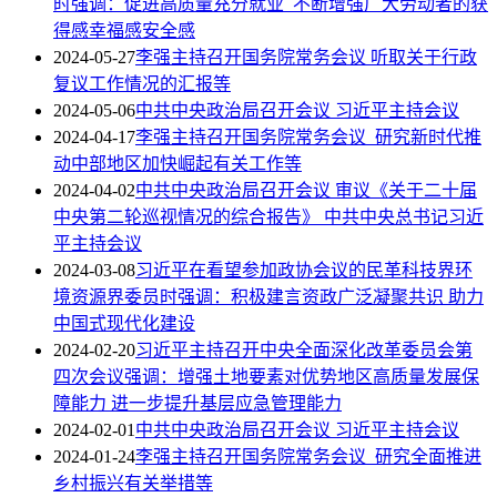
时强调：促进高质量充分就业 不断增强广大劳动者的获
得感幸福感安全感
2024-05-27
李强主持召开国务院常务会议 听取关于行政
复议工作情况的汇报等
2024-05-06
中共中央政治局召开会议 习近平主持会议
2024-04-17
李强主持召开国务院常务会议 研究新时代推
动中部地区加快崛起有关工作等
2024-04-02
中共中央政治局召开会议 审议《关于二十届
中央第二轮巡视情况的综合报告》 中共中央总书记习近
平主持会议
2024-03-08
习近平在看望参加政协会议的民革科技界环
境资源界委员时强调：积极建言资政广泛凝聚共识 助力
中国式现代化建设
2024-02-20
习近平主持召开中央全面深化改革委员会第
四次会议强调：增强土地要素对优势地区高质量发展保
障能力 进一步提升基层应急管理能力
2024-02-01
中共中央政治局召开会议 习近平主持会议
2024-01-24
李强主持召开国务院常务会议 研究全面推进
乡村振兴有关举措等