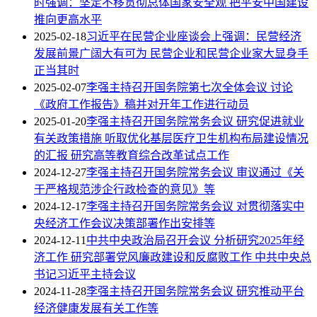
时强调：坚定不移贯彻总体国家安全观 把平安中国建设
推向更高水平
2025-02-18
习近平在民营企业座谈会上强调：民营经济
发展前景广阔大有可为 民营企业和民营企业家大显身手
正当其时
2025-02-07
李强主持召开国务院第七次全体会议 讨论
《政府工作报告》稿并对开年工作进行动员
2025-01-20
李强主持召开国务院常务会议 研究促进就业
有关政策措施 听取优化基层医疗卫生机构布局建设情况
的汇报 研究高等教育综合改革试点工作
2024-12-27
李强主持召开国务院常务会议 审议通过《关
于严格规范涉企行政检查的意见》等
2024-12-17
李强主持召开国务院常务会议 对贯彻落实中
央经济工作会议决策部署作出安排等
2024-12-11
中共中央政治局召开会议 分析研究2025年经
济工作 研究部署党风廉政建设和反腐败工作 中共中央总
书记习近平主持会议
2024-11-28
李强主持召开国务院常务会议 研究推动平台
经济健康发展有关工作等