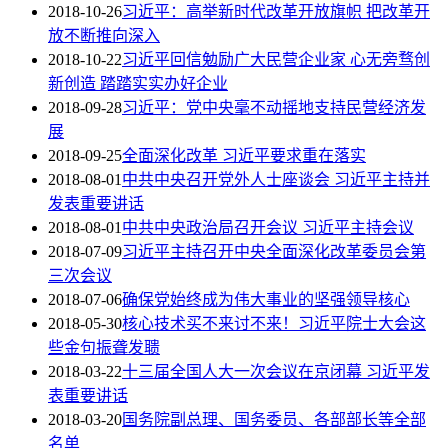
2018-10-26
习近平：高举新时代改革开放旗帜 把改革开
放不断推向深入
2018-10-22
习近平回信勉励广大民营企业家 心无旁骛创
新创造 踏踏实实办好企业
2018-09-28
习近平：党中央毫不动摇地支持民营经济发
展
2018-09-25
全面深化改革 习近平要求重在落实
2018-08-01
中共中央召开党外人士座谈会 习近平主持并
发表重要讲话
2018-08-01
中共中央政治局召开会议 习近平主持会议
2018-07-09
习近平主持召开中央全面深化改革委员会第
三次会议
2018-07-06
确保党始终成为伟大事业的坚强领导核心
2018-05-30
核心技术买不来讨不来！习近平院士大会这
些金句振聋发聩
2018-03-22
十三届全国人大一次会议在京闭幕 习近平发
表重要讲话
2018-03-20
国务院副总理、国务委员、各部部长等全部
名单