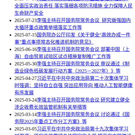
全面压实政治责任 落实落细各项防汛措施 全力保障人民
生命财产安全
2025-07-23
李强主持召开国务院常务会议 研究做强国内
大循环重点政策举措落实工作等
2025-07-15
国务院办公厅印发《关于健全“高效办成一件
事”重点事项常态化推进机制的意见》
2025-06-16
李强主持召开国务院常务会议 部署中国（上
海）自由贸易试验区试点措施复制推广工作等
2025-05-30
李强主持召开国务院常务会议 审议通过《制
造业绿色低碳发展行动方案（2025－2027年）》等
2025-04-27
习近平在中共中央政治局第二十次集体学习
时强调：坚持自立自强 突出应用导向 推动人工智能健康
有序发展
2025-03-24
李强主持召开国务院常务会议 研究建立健全
涉企收费长效监管机制有关举措等
2025-03-14
李强主持召开国务院常务会议 讨论通过《国
务院2025年重点工作分工方案》等
2025-03-05
习近平在中共中央政治局第十九次集体学习