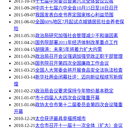
2011-10-19
十七届中央委员会第六次全体会议公报
2011-09-28
中共十七届六中全会10月15日至18日召开
2011-09-07
我国发表白皮书界定国家核心利益范围
2011-06-02
全国60%地区7月起试点城镇居民社会养老保
险
2011-05-31
政治局研究加强社会管理减少不和谐因素
2011-04-21
国务院部署2011年经济体制改革重点工作
2011-04-15
胡锦涛：未来5年将着力扩大内需
2011-03-29
政治局召开会议强调加强党政正职干部管理
2011-03-26
国务院召开第四次全国廉政工作会议
2011-03-25
全国人大常委会将开展食品安全法执法检查
2011-03-14
新华社两会闭幕社评：迈向新征程续写新辉
煌
2011-02-23
政治局会议要求保持今年物价基本稳定
2011-01-07
市十四届人大四次会议隆重开幕
2011-01-06
政协太仓市第十二届委员会第四次会议隆重
开幕
2010-12-29
太仓获评最具幸福感城市
2010-12-21
太仓市召开十一届十一次全体（扩大）会议