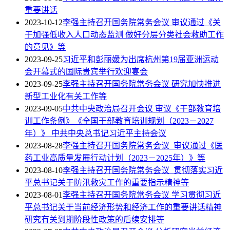
重要讲话
2023-10-12
李强主持召开国务院常务会议 审议通过《关
于加强低收入人口动态监测 做好分层分类社会救助工作
的意见》等
2023-09-25
习近平和彭丽媛为出席杭州第19届亚洲运动
会开幕式的国际贵宾举行欢迎宴会
2023-09-25
李强主持召开国务院常务会议 研究加快推进
新型工业化有关工作等
2023-09-05
中共中央政治局召开会议 审议《干部教育培
训工作条例》《全国干部教育培训规划（2023－2027
年）》 中共中央总书记习近平主持会议
2023-08-28
李强主持召开国务院常务会议 审议通过《医
药工业高质量发展行动计划（2023－2025年）》等
2023-08-10
李强主持召开国务院常务会议 贯彻落实习近
平总书记关于防汛救灾工作的重要指示精神等
2023-08-01
李强主持召开国务院常务会议 学习贯彻习近
平总书记关于当前经济形势和经济工作的重要讲话精神
研究有关到期阶段性政策的后续安排等