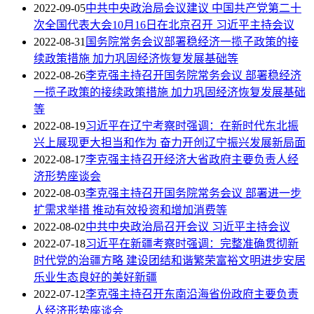
2022-09-05
中共中央政治局会议建议 中国共产党第二十
次全国代表大会10月16日在北京召开 习近平主持会议
2022-08-31
国务院常务会议部署稳经济一揽子政策的接
续政策措施 加力巩固经济恢复发展基础等
2022-08-26
李克强主持召开国务院常务会议 部署稳经济
一揽子政策的接续政策措施 加力巩固经济恢复发展基础
等
2022-08-19
习近平在辽宁考察时强调：在新时代东北振
兴上展现更大担当和作为 奋力开创辽宁振兴发展新局面
2022-08-17
李克强主持召开经济大省政府主要负责人经
济形势座谈会
2022-08-03
李克强主持召开国务院常务会议 部署进一步
扩需求举措 推动有效投资和增加消费等
2022-08-02
中共中央政治局召开会议 习近平主持会议
2022-07-18
习近平在新疆考察时强调：完整准确贯彻新
时代党的治疆方略 建设团结和谐繁荣富裕文明进步安居
乐业生态良好的美好新疆
2022-07-12
李克强主持召开东南沿海省份政府主要负责
人经济形势座谈会