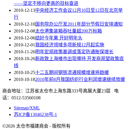
——坚定不移向更高的目标奋进
2010-12-13
中央经济工作会议12月10日至12日在北京举
行
2010-12-10
国务院办公厅发2011年部分节假日安排通知
2010-12-08
太仓港集装箱吞吐量超200万标箱
2010-12-06
结好今年果 开好明年头
2010-12-01
我国经济领域多项新规12月起实施
2010-11-26
明年宏观政策基调或落定防通胀保增长
2010-10-26
新政致上海楼市出现僵持 开发商观望政策底
线
2010-10-25
十二五期间钢铁流通规模增速将趋缓
2010-10-18
2010年前8月我国纺织行业利润增速继续放缓
商会地址：江苏省太仓市上海东路333号高展大厦23层 电
话：0512-53560108
Sitemap/XML
苏ICP备13046238号-1
©2026 太仓市福建商会 - 版权所有