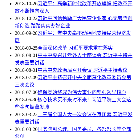
2018-10-26
习近平：高举新时代改革开放旗帜 把改革开
放不断推向深入
2018-10-22
习近平回信勉励广大民营企业家 心无旁骛创
新创造 踏踏实实办好企业
2018-09-28
习近平：党中央毫不动摇地支持民营经济发
展
2018-09-25
全面深化改革 习近平要求重在落实
2018-08-01
中共中央召开党外人士座谈会 习近平主持并
发表重要讲话
2018-08-01
中共中央政治局召开会议 习近平主持会议
2018-07-09
习近平主持召开中央全面深化改革委员会第
三次会议
2018-07-06
确保党始终成为伟大事业的坚强领导核心
2018-05-30
核心技术买不来讨不来！习近平院士大会这
些金句振聋发聩
2018-03-22
十三届全国人大一次会议在京闭幕 习近平发
表重要讲话
2018-03-20
国务院副总理、国务委员、各部部长等全部
名单