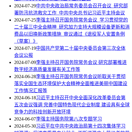
2024-07-29
中共中央政治局常务委员会召开会议 研究部
署防汛抗洪救灾工作 中共中央总书记习近平主持会议
2024-07-25
李强主持召开国务院常务会议 学习贯彻党的
二十届三中全会精神 研究加力支持大规模设备更新和消
费品以旧换新政策措施 审议通过《退役军人安置条例
（草案）》
2024-07-19
中国共产党第二十届中央委员会第三次全体
会议公报
2024-07-09
李强主持召开国务院常务会议 研究部署推进
数字经济高质量发展有关工作等
2024-06-28
李强主持召开国务院常务会议听取关于贯彻
落实全国生态环境保护大会精神全面推进美丽中国建设
工作情况汇报等
2024-06-18
习近平主持召开中央全面深化改革委员会第
五次会议强调 完善中国特色现代企业制度 建设具有全球
竞争力的科技创新开放环境
2024-06-07
李强主持国务院第八次专题学习
2024-05-30
习近平在中共中央政治局第十四次集体学习