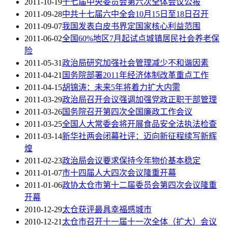
2011-10-19
十七届中央委员会第六次全体会议公报
2011-09-28
中共十七届六中全会10月15日至18日召开
2011-09-07
我国发表白皮书界定国家核心利益范围
2011-06-02
全国60%地区7月起试点城镇居民社会养老保
险
2011-05-31
政治局研究加强社会管理减少不和谐因素
2011-04-21
国务院部署2011年经济体制改革重点工作
2011-04-15
胡锦涛：未来5年将着力扩大内需
2011-03-29
政治局召开会议强调加强党政正职干部管理
2011-03-26
国务院召开第四次全国廉政工作会议
2011-03-25
全国人大常委会将开展食品安全法执法检查
2011-03-14
新华社两会闭幕社评：迈向新征程续写新辉
煌
2011-02-23
政治局会议要求保持今年物价基本稳定
2011-01-07
市十四届人大四次会议隆重开幕
2011-01-06
政协太仓市第十二届委员会第四次会议隆重
开幕
2010-12-29
太仓获评最具幸福感城市
2010-12-21
太仓市召开十一届十一次全体（扩大）会议