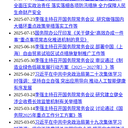
全面压实政治责任 落实落细各项防汛措施 全力保障人民
生命财产安全
2025-07-23
李强主持召开国务院常务会议 研究做强国内
大循环重点政策举措落实工作等
2025-07-15
国务院办公厅印发《关于健全“高效办成一件
事”重点事项常态化推进机制的意见》
2025-06-16
李强主持召开国务院常务会议 部署中国（上
海）自由贸易试验区试点措施复制推广工作等
2025-05-30
李强主持召开国务院常务会议 审议通过《制
造业绿色低碳发展行动方案（2025－2027年）》等
2025-04-27
习近平在中共中央政治局第二十次集体学习
时强调：坚持自立自强 突出应用导向 推动人工智能健康
有序发展
2025-03-24
李强主持召开国务院常务会议 研究建立健全
涉企收费长效监管机制有关举措等
2025-03-14
李强主持召开国务院常务会议 讨论通过《国
务院2025年重点工作分工方案》等
2025-03-05
习近平在中共中央政治局第十九次集体学习