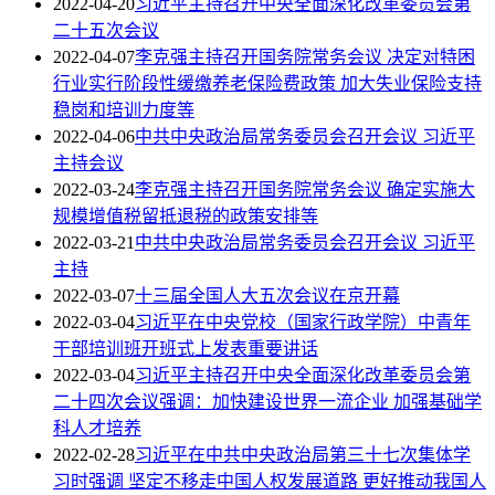
2022-04-20
习近平主持召开中央全面深化改革委员会第
二十五次会议
2022-04-07
李克强主持召开国务院常务会议 决定对特困
行业实行阶段性缓缴养老保险费政策 加大失业保险支持
稳岗和培训力度等
2022-04-06
中共中央政治局常务委员会召开会议 习近平
主持会议
2022-03-24
李克强主持召开国务院常务会议 确定实施大
规模增值税留抵退税的政策安排等
2022-03-21
中共中央政治局常务委员会召开会议 习近平
主持
2022-03-07
十三届全国人大五次会议在京开幕
2022-03-04
习近平在中央党校（国家行政学院）中青年
干部培训班开班式上发表重要讲话
2022-03-04
习近平主持召开中央全面深化改革委员会第
二十四次会议强调：加快建设世界一流企业 加强基础学
科人才培养
2022-02-28
习近平在中共中央政治局第三十七次集体学
习时强调 坚定不移走中国人权发展道路 更好推动我国人