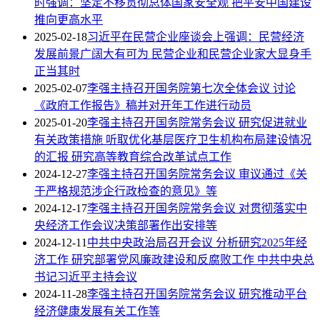
时强调：坚定不移贯彻总体国家安全观 把平安中国建设
推向更高水平
2025-02-18
习近平在民营企业座谈会上强调：民营经济
发展前景广阔大有可为 民营企业和民营企业家大显身手
正当其时
2025-02-07
李强主持召开国务院第七次全体会议 讨论
《政府工作报告》稿并对开年工作进行动员
2025-01-20
李强主持召开国务院常务会议 研究促进就业
有关政策措施 听取优化基层医疗卫生机构布局建设情况
的汇报 研究高等教育综合改革试点工作
2024-12-27
李强主持召开国务院常务会议 审议通过《关
于严格规范涉企行政检查的意见》等
2024-12-17
李强主持召开国务院常务会议 对贯彻落实中
央经济工作会议决策部署作出安排等
2024-12-11
中共中央政治局召开会议 分析研究2025年经
济工作 研究部署党风廉政建设和反腐败工作 中共中央总
书记习近平主持会议
2024-11-28
李强主持召开国务院常务会议 研究推动平台
经济健康发展有关工作等