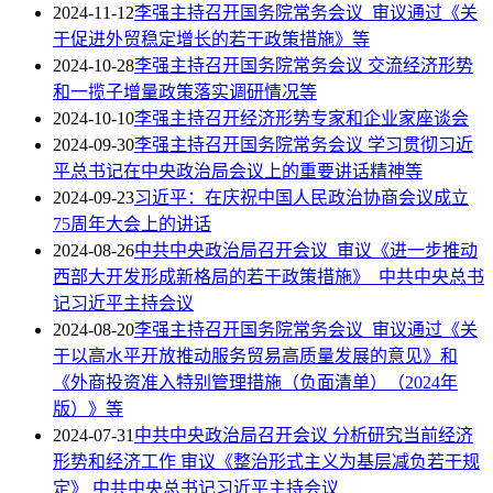
2024-11-12
李强主持召开国务院常务会议 审议通过《关
于促进外贸稳定增长的若干政策措施》等
2024-10-28
李强主持召开国务院常务会议 交流经济形势
和一揽子增量政策落实调研情况等
2024-10-10
李强主持召开经济形势专家和企业家座谈会
2024-09-30
李强主持召开国务院常务会议 学习贯彻习近
平总书记在中央政治局会议上的重要讲话精神等
2024-09-23
习近平：在庆祝中国人民政治协商会议成立
75周年大会上的讲话
2024-08-26
中共中央政治局召开会议 审议《进一步推动
西部大开发形成新格局的若干政策措施》 中共中央总书
记习近平主持会议
2024-08-20
李强主持召开国务院常务会议 审议通过《关
于以高水平开放推动服务贸易高质量发展的意见》和
《外商投资准入特别管理措施（负面清单）（2024年
版）》等
2024-07-31
中共中央政治局召开会议 分析研究当前经济
形势和经济工作 审议《整治形式主义为基层减负若干规
定》 中共中央总书记习近平主持会议