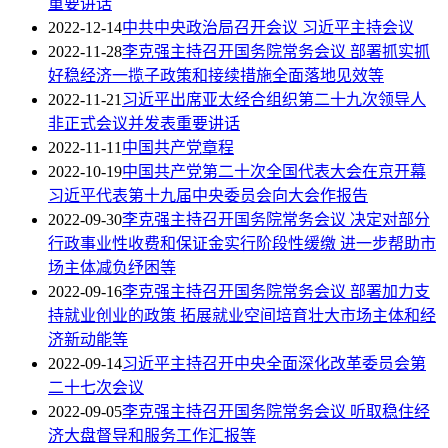
重要讲话
2022-12-14
中共中央政治局召开会议 习近平主持会议
2022-11-28
李克强主持召开国务院常务会议 部署抓实抓
好稳经济一揽子政策和接续措施全面落地见效等
2022-11-21
习近平出席亚太经合组织第二十九次领导人
非正式会议并发表重要讲话
2022-11-11
中国共产党章程
2022-10-19
中国共产党第二十次全国代表大会在京开幕
习近平代表第十九届中央委员会向大会作报告
2022-09-30
李克强主持召开国务院常务会议 决定对部分
行政事业性收费和保证金实行阶段性缓缴 进一步帮助市
场主体减负纾困等
2022-09-16
李克强主持召开国务院常务会议 部署加力支
持就业创业的政策 拓展就业空间培育壮大市场主体和经
济新动能等
2022-09-14
习近平主持召开中央全面深化改革委员会第
二十七次会议
2022-09-05
李克强主持召开国务院常务会议 听取稳住经
济大盘督导和服务工作汇报等