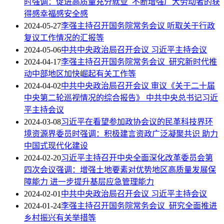
时强调：促进高质量充分就业 不断增强广大劳动者的获
得感幸福感安全感
2024-05-27
李强主持召开国务院常务会议 听取关于行政
复议工作情况的汇报等
2024-05-06
中共中央政治局召开会议 习近平主持会议
2024-04-17
李强主持召开国务院常务会议 研究新时代推
动中部地区加快崛起有关工作等
2024-04-02
中共中央政治局召开会议 审议《关于二十届
中央第二轮巡视情况的综合报告》 中共中央总书记习近
平主持会议
2024-03-08
习近平在看望参加政协会议的民革科技界环
境资源界委员时强调：积极建言资政广泛凝聚共识 助力
中国式现代化建设
2024-02-20
习近平主持召开中央全面深化改革委员会第
四次会议强调：增强土地要素对优势地区高质量发展保
障能力 进一步提升基层应急管理能力
2024-02-01
中共中央政治局召开会议 习近平主持会议
2024-01-24
李强主持召开国务院常务会议 研究全面推进
乡村振兴有关举措等