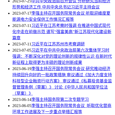
2023-07-25
中共中央政治局召开会议 分析研究当前经济
形势和经济工作 中共中央总书记习近平主持会议
2023-07-17
李强主持召开国务院常务会议 听取迎峰度夏
能源电力安全保供工作情况汇报等
2023-07-11
习近平在江苏考察时强调 在推进中国式现代
化中走在前做示范 谱写“强富美高”新江苏现代化建设新
篇章
2023-07-11
习近平在江苏苏州市考察调研
2023-07-05
习近平在中共中央政治局第六次集体学习时
强调：不断深化对党的理论创新的规律性认识 在新时代
新征程上取得更为丰硕的理论创新成果
2023-06-19
李强主持召开国务院常务会议 研究推动经济
持续回升向好的一批政策措施 审议通过《加大力度支持
科技型企业融资行动方案》 审议通过《私募投资基金监
督管理条例（草案）》 讨论《中华人民共和国学位法
（草案）》
2023-06-14
李强主持国务院第二次专题学习
2023-06-05
李强主持召开国务院常务会议 听取优化营商
环境工作进展及下一步重点举措汇报等