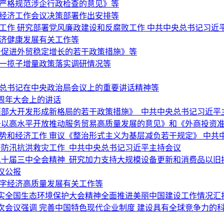
于严格规范涉企行政检查的意见》等
央经济工作会议决策部署作出安排等
济工作 研究部署党风廉政建设和反腐败工作 中共中央总书记习近
经济健康发展有关工作等
于促进外贸稳定增长的若干政策措施》等
和一揽子增量政策落实调研情况等
平总书记在中央政治局会议上的重要讲话精神等
周年大会上的讲话
西部大开发形成新格局的若干政策措施》 中共中央总书记习近平
以高水平开放推动服务贸易高质量发展的意见》和《外商投资准入
势和经济工作 审议《整治形式主义为基层减负若干规定》 中共
署防汛抗洪救灾工作 中共中央总书记习近平主持会议
二十届三中全会精神 研究加力支持大规模设备更新和消费品以旧
议公报
数字经济高质量发展有关工作等
实全国生态环境保护大会精神全面推进美丽中国建设工作情况汇
次会议强调 完善中国特色现代企业制度 建设具有全球竞争力的