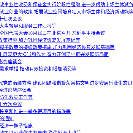
行政事业性收费和保证金实行阶段性缓缴 进一步帮助市场主体减
就业创业的政策 拓展就业空间培育壮大市场主体和经济新动能
十七次会议
济大盘督导和服务工作汇报等
国代表大会10月16日在北京召开 习近平主持会议
政策措施 加力巩固经济恢复发展基础等
揽子政策的接续政策措施 加力巩固经济恢复发展基础等
上展现更大担当和作为 奋力开创辽宁振兴发展新局面
形势座谈会
需求举措 推动有效投资和增加消费等
代党的治疆方略 建设团结和谐繁荣富裕文明进步安居乐业生态良
经济形势座谈会
好防汛救灾工作等
十六次会议
间投资和推进一举多得项目的措施等
的通知
稳经济一揽子措施
政策以就业优先为导向 稳住经济大盘等