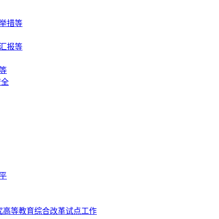
举措等
汇报等
等
安全
平
究高等教育综合改革试点工作