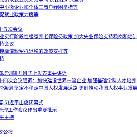
为中小微企业和个体工商户纾困举措等
岗促就业政策力度等
十五次会议
行业实行阶段性缓缴养老保险费政策 加大失业保险支持稳岗和培
持会议
规模增值税留抵退税的政策安排等
持
部培训班开班式上发表重要讲话
十四次会议强调：加快建设世界一流企业 加强基础学科人才培养
强调 坚定不移走中国人权发展道路 更好推动我国人权事业发
幕 习近平出席闭幕式
管理工作会议作出重要批示
平主持
议公报