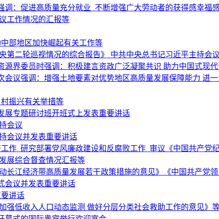
强调：促进高质量充分就业 不断增强广大劳动者的获得感幸福
复议工作情况的汇报等
动中部地区加快崛起有关工作等
央第二轮巡视情况的综合报告》 中共中央总书记习近平主持会
资源界委员时强调：积极建言资政广泛凝聚共识 助力中国式现代
次会议强调：增强土地要素对优势地区高质量发展保障能力 进
乡村振兴有关举措等
发展专题研讨班开班式上发表重要讲话
持会议
主持会议并发表重要讲话
经济工作 研究部署党风廉政建设和反腐败工作 审议《中国共产党
量发展综合督查情况汇报等
推动长江经济带高质量发展若干政策措施的意见》《中国共产党领
式会议并发表重要讲话
重要讲话
加强低收入人口动态监测 做好分层分类社会救助工作的意见》
会开幕式的国际贵宾举行欢迎宴会