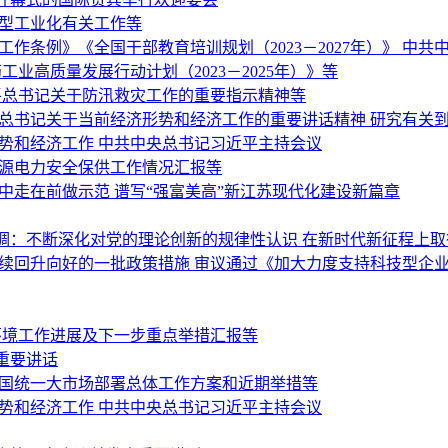
新型工业化有关工作等
作条例》《全国干部教育培训规划（2023－2027年）》 中
业高质量发展行动计划（2023－2025年）》等
平总书记关于防汛救灾工作的重要指示精神等
平总书记关于当前经济形势和经济工作的重要讲话精神 研究有关
势和经济工作 中共中央总书记习近平主持会议
能源电力安全保供工作情况汇报等
中走在前做示范 谱写“强富美高”新江苏现代化建设新篇章
调：不断深化对党的理论创新的规律性认识 在新时代新征程上
持续回升向好的一批政策措施 审议通过《加大力度支持科技型企
环境工作进展及下一步重点举措汇报等
重要讲话
全国统一大市场部署总体工作方案和近期举措等
势和经济工作 中共中央总书记习近平主持会议