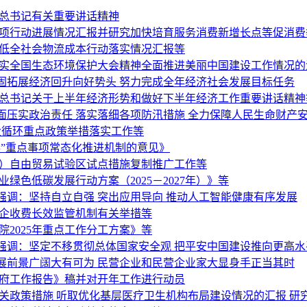
平总书记有关重要讲话精神
专项行动进展情况汇报并研究加快培育服务消费新增长点等促消费
降低全社会物流成本行动落实情况汇报等
落实全国生态环境保护大会精神全面推进美丽中国建设工作情况的
固拓展经济回升向好势头 努力完成全年经济社会发展目标任务
平总书记关于上半年经济形势和做好下半年经济工作重要讲话精神
面压实政治责任 落实落细各项防汛措施 全力保障人民生命财产
大循环重点政策举措落实工作等
”重点事项常态化推进机制的意见》
海）自由贸易试验区试点措施复制推广工作等
绿色低碳发展行动方案（2025－2027年）》等
调：坚持自立自强 突出应用导向 推动人工智能健康有序发展
涉企收费长效监管机制有关举措等
2025年重点工作分工方案》等
强调：坚定不移贯彻总体国家安全观 把平安中国建设推向更高水
展前景广阔大有可为 民营企业和民营企业家大显身手正当其时
政府工作报告》稿并对开年工作进行动员
关政策措施 听取优化基层医疗卫生机构布局建设情况的汇报 研