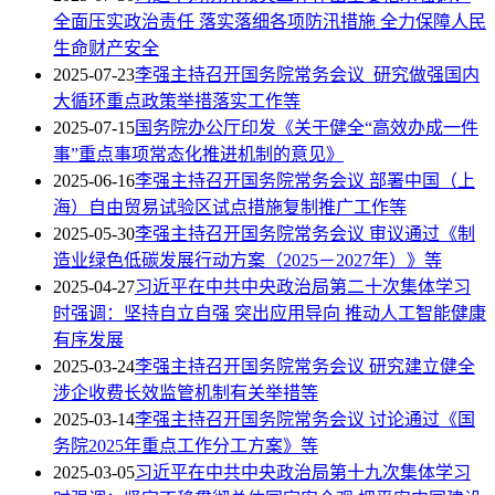
全面压实政治责任 落实落细各项防汛措施 全力保障人民
生命财产安全
2025-07-23
李强主持召开国务院常务会议 研究做强国内
大循环重点政策举措落实工作等
2025-07-15
国务院办公厅印发《关于健全“高效办成一件
事”重点事项常态化推进机制的意见》
2025-06-16
李强主持召开国务院常务会议 部署中国（上
海）自由贸易试验区试点措施复制推广工作等
2025-05-30
李强主持召开国务院常务会议 审议通过《制
造业绿色低碳发展行动方案（2025－2027年）》等
2025-04-27
习近平在中共中央政治局第二十次集体学习
时强调：坚持自立自强 突出应用导向 推动人工智能健康
有序发展
2025-03-24
李强主持召开国务院常务会议 研究建立健全
涉企收费长效监管机制有关举措等
2025-03-14
李强主持召开国务院常务会议 讨论通过《国
务院2025年重点工作分工方案》等
2025-03-05
习近平在中共中央政治局第十九次集体学习