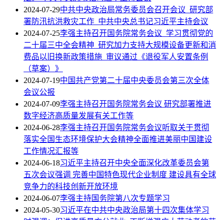
2024-07-29
中共中央政治局常务委员会召开会议 研究部
署防汛抗洪救灾工作 中共中央总书记习近平主持会议
2024-07-25
李强主持召开国务院常务会议 学习贯彻党的
二十届三中全会精神 研究加力支持大规模设备更新和消
费品以旧换新政策措施 审议通过《退役军人安置条例
（草案）》
2024-07-19
中国共产党第二十届中央委员会第三次全体
会议公报
2024-07-09
李强主持召开国务院常务会议 研究部署推进
数字经济高质量发展有关工作等
2024-06-28
李强主持召开国务院常务会议听取关于贯彻
落实全国生态环境保护大会精神全面推进美丽中国建设
工作情况汇报等
2024-06-18
习近平主持召开中央全面深化改革委员会第
五次会议强调 完善中国特色现代企业制度 建设具有全球
竞争力的科技创新开放环境
2024-06-07
李强主持国务院第八次专题学习
2024-05-30
习近平在中共中央政治局第十四次集体学习