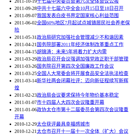
2011-10-19
十七届中央委员会第六次全体会议公报
2011-09-28
中共十七届六中全会10月15日至18日召开
2011-09-07
我国发表白皮书界定国家核心利益范围
2011-06-02
全国60%地区7月起试点城镇居民社会养老保
险
2011-05-31
政治局研究加强社会管理减少不和谐因素
2011-04-21
国务院部署2011年经济体制改革重点工作
2011-04-15
胡锦涛：未来5年将着力扩大内需
2011-03-29
政治局召开会议强调加强党政正职干部管理
2011-03-26
国务院召开第四次全国廉政工作会议
2011-03-25
全国人大常委会将开展食品安全法执法检查
2011-03-14
新华社两会闭幕社评：迈向新征程续写新辉
煌
2011-02-23
政治局会议要求保持今年物价基本稳定
2011-01-07
市十四届人大四次会议隆重开幕
2011-01-06
政协太仓市第十二届委员会第四次会议隆重
开幕
2010-12-29
太仓获评最具幸福感城市
2010-12-21
太仓市召开十一届十一次全体（扩大）会议