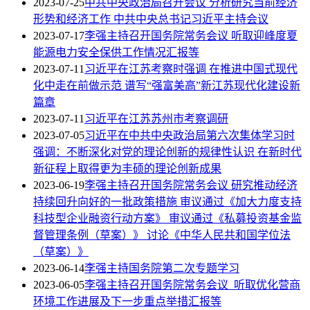
2023-07-25
中共中央政治局召开会议 分析研究当前经济
形势和经济工作 中共中央总书记习近平主持会议
2023-07-17
李强主持召开国务院常务会议 听取迎峰度夏
能源电力安全保供工作情况汇报等
2023-07-11
习近平在江苏考察时强调 在推进中国式现代
化中走在前做示范 谱写“强富美高”新江苏现代化建设新
篇章
2023-07-11
习近平在江苏苏州市考察调研
2023-07-05
习近平在中共中央政治局第六次集体学习时
强调：不断深化对党的理论创新的规律性认识 在新时代
新征程上取得更为丰硕的理论创新成果
2023-06-19
李强主持召开国务院常务会议 研究推动经济
持续回升向好的一批政策措施 审议通过《加大力度支持
科技型企业融资行动方案》 审议通过《私募投资基金监
督管理条例（草案）》 讨论《中华人民共和国学位法
（草案）》
2023-06-14
李强主持国务院第二次专题学习
2023-06-05
李强主持召开国务院常务会议 听取优化营商
环境工作进展及下一步重点举措汇报等