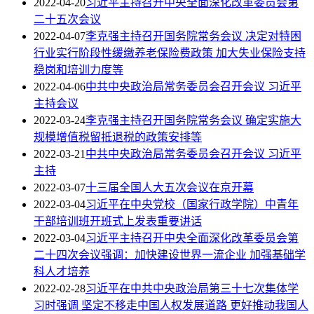
2022-04-20
习近平主持召开中央全面深化改革委员会第
二十五次会议
2022-04-07
李克强主持召开国务院常务会议 决定对特困
行业实行阶段性缓缴养老保险费政策 加大失业保险支持
稳岗和培训力度等
2022-04-06
中共中央政治局常务委员会召开会议 习近平
主持会议
2022-03-24
李克强主持召开国务院常务会议 确定实施大
规模增值税留抵退税的政策安排等
2022-03-21
中共中央政治局常务委员会召开会议 习近平
主持
2022-03-07
十三届全国人大五次会议在京开幕
2022-03-04
习近平在中央党校（国家行政学院）中青年
干部培训班开班式上发表重要讲话
2022-03-04
习近平主持召开中央全面深化改革委员会第
二十四次会议强调：加快建设世界一流企业 加强基础学
科人才培养
2022-02-28
习近平在中共中央政治局第三十七次集体学
习时强调 坚定不移走中国人权发展道路 更好推动我国人