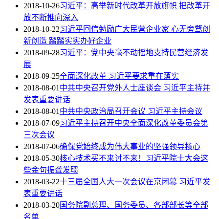
2018-10-26
习近平：高举新时代改革开放旗帜 把改革开
放不断推向深入
2018-10-22
习近平回信勉励广大民营企业家 心无旁骛创
新创造 踏踏实实办好企业
2018-09-28
习近平：党中央毫不动摇地支持民营经济发
展
2018-09-25
全面深化改革 习近平要求重在落实
2018-08-01
中共中央召开党外人士座谈会 习近平主持并
发表重要讲话
2018-08-01
中共中央政治局召开会议 习近平主持会议
2018-07-09
习近平主持召开中央全面深化改革委员会第
三次会议
2018-07-06
确保党始终成为伟大事业的坚强领导核心
2018-05-30
核心技术买不来讨不来！习近平院士大会这
些金句振聋发聩
2018-03-22
十三届全国人大一次会议在京闭幕 习近平发
表重要讲话
2018-03-20
国务院副总理、国务委员、各部部长等全部
名单