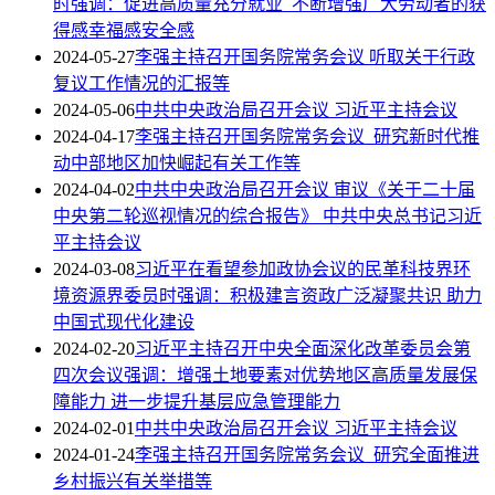
时强调：促进高质量充分就业 不断增强广大劳动者的获
得感幸福感安全感
2024-05-27
李强主持召开国务院常务会议 听取关于行政
复议工作情况的汇报等
2024-05-06
中共中央政治局召开会议 习近平主持会议
2024-04-17
李强主持召开国务院常务会议 研究新时代推
动中部地区加快崛起有关工作等
2024-04-02
中共中央政治局召开会议 审议《关于二十届
中央第二轮巡视情况的综合报告》 中共中央总书记习近
平主持会议
2024-03-08
习近平在看望参加政协会议的民革科技界环
境资源界委员时强调：积极建言资政广泛凝聚共识 助力
中国式现代化建设
2024-02-20
习近平主持召开中央全面深化改革委员会第
四次会议强调：增强土地要素对优势地区高质量发展保
障能力 进一步提升基层应急管理能力
2024-02-01
中共中央政治局召开会议 习近平主持会议
2024-01-24
李强主持召开国务院常务会议 研究全面推进
乡村振兴有关举措等