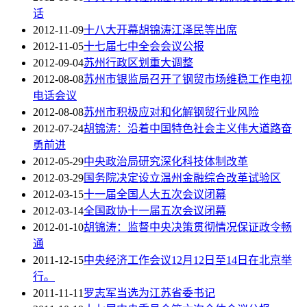
话
2012-11-09
十八大开幕胡锦涛江泽民等出席
2012-11-05
十七届七中全会会议公报
2012-09-04
苏州行政区划重大调整
2012-08-08
苏州市银监局召开了钢贸市场维稳工作电视
电话会议
2012-08-08
苏州市积极应对和化解钢贸行业风险
2012-07-24
胡锦涛：沿着中国特色社会主义伟大道路奋
勇前进
2012-05-29
中央政治局研究深化科技体制改革
2012-03-29
国务院决定设立温州金融综合改革试验区
2012-03-15
十一届全国人大五次会议闭幕
2012-03-14
全国政协十一届五次会议闭幕
2012-01-10
胡锦涛：监督中央决策贯彻情况保证政令畅
通
2011-12-15
中央经济工作会议12月12日至14日在北京举
行。
2011-11-11
罗志军当选为江苏省委书记