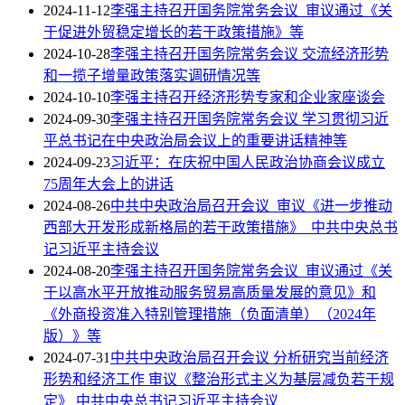
2024-11-12
李强主持召开国务院常务会议 审议通过《关
于促进外贸稳定增长的若干政策措施》等
2024-10-28
李强主持召开国务院常务会议 交流经济形势
和一揽子增量政策落实调研情况等
2024-10-10
李强主持召开经济形势专家和企业家座谈会
2024-09-30
李强主持召开国务院常务会议 学习贯彻习近
平总书记在中央政治局会议上的重要讲话精神等
2024-09-23
习近平：在庆祝中国人民政治协商会议成立
75周年大会上的讲话
2024-08-26
中共中央政治局召开会议 审议《进一步推动
西部大开发形成新格局的若干政策措施》 中共中央总书
记习近平主持会议
2024-08-20
李强主持召开国务院常务会议 审议通过《关
于以高水平开放推动服务贸易高质量发展的意见》和
《外商投资准入特别管理措施（负面清单）（2024年
版）》等
2024-07-31
中共中央政治局召开会议 分析研究当前经济
形势和经济工作 审议《整治形式主义为基层减负若干规
定》 中共中央总书记习近平主持会议