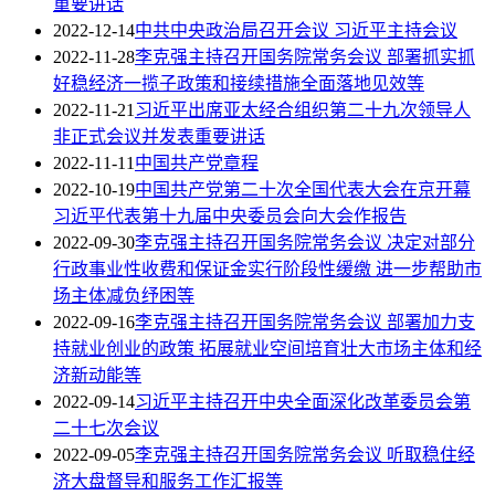
重要讲话
2022-12-14
中共中央政治局召开会议 习近平主持会议
2022-11-28
李克强主持召开国务院常务会议 部署抓实抓
好稳经济一揽子政策和接续措施全面落地见效等
2022-11-21
习近平出席亚太经合组织第二十九次领导人
非正式会议并发表重要讲话
2022-11-11
中国共产党章程
2022-10-19
中国共产党第二十次全国代表大会在京开幕
习近平代表第十九届中央委员会向大会作报告
2022-09-30
李克强主持召开国务院常务会议 决定对部分
行政事业性收费和保证金实行阶段性缓缴 进一步帮助市
场主体减负纾困等
2022-09-16
李克强主持召开国务院常务会议 部署加力支
持就业创业的政策 拓展就业空间培育壮大市场主体和经
济新动能等
2022-09-14
习近平主持召开中央全面深化改革委员会第
二十七次会议
2022-09-05
李克强主持召开国务院常务会议 听取稳住经
济大盘督导和服务工作汇报等