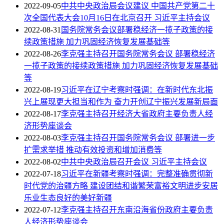
2022-09-05
中共中央政治局会议建议 中国共产党第二十
次全国代表大会10月16日在北京召开 习近平主持会议
2022-08-31
国务院常务会议部署稳经济一揽子政策的接
续政策措施 加力巩固经济恢复发展基础等
2022-08-26
李克强主持召开国务院常务会议 部署稳经济
一揽子政策的接续政策措施 加力巩固经济恢复发展基础
等
2022-08-19
习近平在辽宁考察时强调：在新时代东北振
兴上展现更大担当和作为 奋力开创辽宁振兴发展新局面
2022-08-17
李克强主持召开经济大省政府主要负责人经
济形势座谈会
2022-08-03
李克强主持召开国务院常务会议 部署进一步
扩需求举措 推动有效投资和增加消费等
2022-08-02
中共中央政治局召开会议 习近平主持会议
2022-07-18
习近平在新疆考察时强调：完整准确贯彻新
时代党的治疆方略 建设团结和谐繁荣富裕文明进步安居
乐业生态良好的美好新疆
2022-07-12
李克强主持召开东南沿海省份政府主要负责
人经济形势座谈会