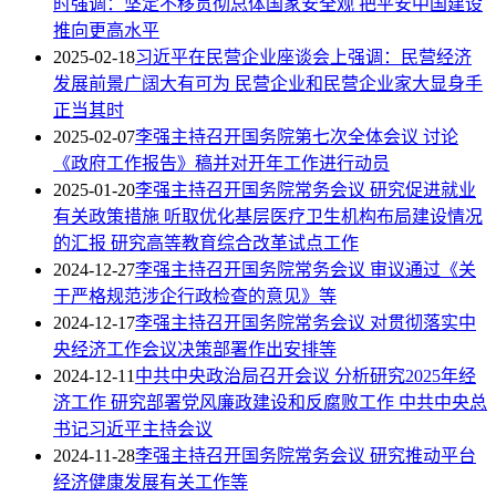
时强调：坚定不移贯彻总体国家安全观 把平安中国建设
推向更高水平
2025-02-18
习近平在民营企业座谈会上强调：民营经济
发展前景广阔大有可为 民营企业和民营企业家大显身手
正当其时
2025-02-07
李强主持召开国务院第七次全体会议 讨论
《政府工作报告》稿并对开年工作进行动员
2025-01-20
李强主持召开国务院常务会议 研究促进就业
有关政策措施 听取优化基层医疗卫生机构布局建设情况
的汇报 研究高等教育综合改革试点工作
2024-12-27
李强主持召开国务院常务会议 审议通过《关
于严格规范涉企行政检查的意见》等
2024-12-17
李强主持召开国务院常务会议 对贯彻落实中
央经济工作会议决策部署作出安排等
2024-12-11
中共中央政治局召开会议 分析研究2025年经
济工作 研究部署党风廉政建设和反腐败工作 中共中央总
书记习近平主持会议
2024-11-28
李强主持召开国务院常务会议 研究推动平台
经济健康发展有关工作等