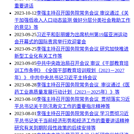
重要讲话
2023-10-12
李强主持召开国务院常务会议 审议通过《关
于加强低收入人口动态监测 做好分层分类社会救助工作
的意见》等
2023-09-25
习近平和彭丽媛为出席杭州第19届亚洲运动
会开幕式的国际贵宾举行欢迎宴会
2023-09-25
李强主持召开国务院常务会议 研究加快推进
新型工业化有关工作等
2023-09-05
中共中央政治局召开会议 审议《干部教育培
训工作条例》《全国干部教育培训规划（2023－2027
年）》 中共中央总书记习近平主持会议
2023-08-28
李强主持召开国务院常务会议 审议通过《医
药工业高质量发展行动计划（2023－2025年）》等
2023-08-10
李强主持召开国务院常务会议 贯彻落实习近
平总书记关于防汛救灾工作的重要指示精神等
2023-08-01
李强主持召开国务院常务会议 学习贯彻习近
平总书记关于当前经济形势和经济工作的重要讲话精神
研究有关到期阶段性政策的后续安排等