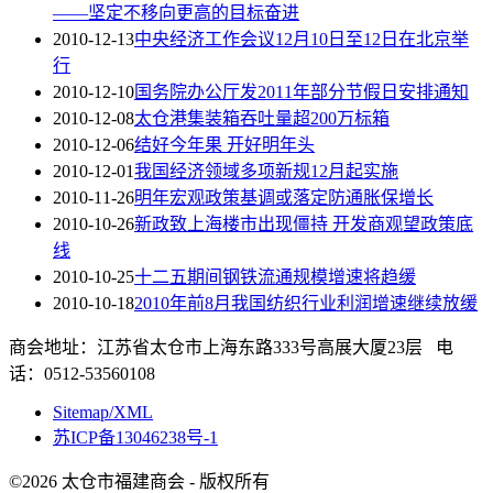
——坚定不移向更高的目标奋进
2010-12-13
中央经济工作会议12月10日至12日在北京举
行
2010-12-10
国务院办公厅发2011年部分节假日安排通知
2010-12-08
太仓港集装箱吞吐量超200万标箱
2010-12-06
结好今年果 开好明年头
2010-12-01
我国经济领域多项新规12月起实施
2010-11-26
明年宏观政策基调或落定防通胀保增长
2010-10-26
新政致上海楼市出现僵持 开发商观望政策底
线
2010-10-25
十二五期间钢铁流通规模增速将趋缓
2010-10-18
2010年前8月我国纺织行业利润增速继续放缓
商会地址：江苏省太仓市上海东路333号高展大厦23层 电
话：0512-53560108
Sitemap/XML
苏ICP备13046238号-1
©2026 太仓市福建商会 - 版权所有