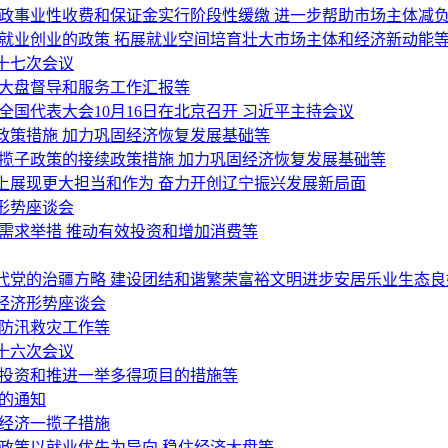
行政事业性收费和保证金实行阶段性缓缴 进一步帮助市场主体减
就业创业的政策 拓展就业空间培育壮大市场主体和经济新动能
十七次会议
济大盘督导和服务工作汇报等
国代表大会10月16日在北京召开 习近平主持会议
政策措施 加力巩固经济恢复发展基础等
揽子政策的接续政策措施 加力巩固经济恢复发展基础等
上展现更大担当和作为 奋力开创辽宁振兴发展新局面
形势座谈会
需求举措 推动有效投资和增加消费等
代党的治疆方略 建设团结和谐繁荣富裕文明进步安居乐业生态良
经济形势座谈会
好防汛救灾工作等
十六次会议
间投资和推进一举多得项目的措施等
的通知
稳经济一揽子措施
政策以就业优先为导向 稳住经济大盘等