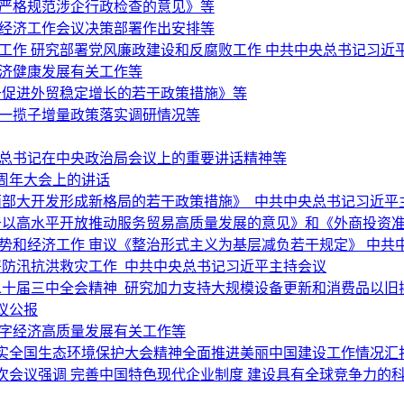
于严格规范涉企行政检查的意见》等
央经济工作会议决策部署作出安排等
济工作 研究部署党风廉政建设和反腐败工作 中共中央总书记习近
经济健康发展有关工作等
于促进外贸稳定增长的若干政策措施》等
和一揽子增量政策落实调研情况等
平总书记在中央政治局会议上的重要讲话精神等
周年大会上的讲话
西部大开发形成新格局的若干政策措施》 中共中央总书记习近平
以高水平开放推动服务贸易高质量发展的意见》和《外商投资准入
势和经济工作 审议《整治形式主义为基层减负若干规定》 中共
署防汛抗洪救灾工作 中共中央总书记习近平主持会议
二十届三中全会精神 研究加力支持大规模设备更新和消费品以旧
议公报
数字经济高质量发展有关工作等
实全国生态环境保护大会精神全面推进美丽中国建设工作情况汇
次会议强调 完善中国特色现代企业制度 建设具有全球竞争力的