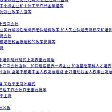
为中小微企业和个体工商户纾困举措等
岗促就业政策力度等
十五次会议
行业实行阶段性缓缴养老保险费政策 加大失业保险支持稳岗和培
持会议
规模增值税留抵退税的政策安排等
持
部培训班开班式上发表重要讲话
十四次会议强调：加快建设世界一流企业 加强基础学科人才培养
强调 坚定不移走中国人权发展道路 更好推动我国人权事业发
幕 习近平出席闭幕式
管理工作会议作出重要批示
平主持
议公报