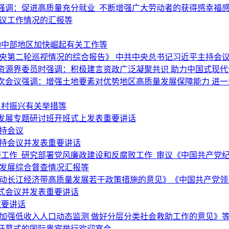
强调：促进高质量充分就业 不断增强广大劳动者的获得感幸福
复议工作情况的汇报等
动中部地区加快崛起有关工作等
央第二轮巡视情况的综合报告》 中共中央总书记习近平主持会
资源界委员时强调：积极建言资政广泛凝聚共识 助力中国式现代
次会议强调：增强土地要素对优势地区高质量发展保障能力 进
乡村振兴有关举措等
发展专题研讨班开班式上发表重要讲话
持会议
主持会议并发表重要讲话
经济工作 研究部署党风廉政建设和反腐败工作 审议《中国共产党
量发展综合督查情况汇报等
推动长江经济带高质量发展若干政策措施的意见》《中国共产党领
式会议并发表重要讲话
重要讲话
加强低收入人口动态监测 做好分层分类社会救助工作的意见》
会开幕式的国际贵宾举行欢迎宴会