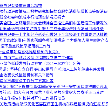
平总书记有关重要讲话精神
专项行动进展情况汇报并研究加快培育服务消费新增长点等促消费
降低全社会物流成本行动落实情况汇报等
落实全国生态环境保护大会精神全面推进美丽中国建设工作情况的
固拓展经济回升向好势头 努力完成全年经济社会发展目标任务
平总书记关于上半年经济形势和做好下半年经济工作重要讲话精神
面压实政治责任 落实落细各项防汛措施 全力保障人民生命财产
大循环重点政策举措落实工作等
”重点事项常态化推进机制的意见》
海）自由贸易试验区试点措施复制推广工作等
绿色低碳发展行动方案（2025－2027年）》等
调：坚持自立自强 突出应用导向 推动人工智能健康有序发展
涉企收费长效监管机制有关举措等
2025年重点工作分工方案》等
强调：坚定不移贯彻总体国家安全观 把平安中国建设推向更高水
展前景广阔大有可为 民营企业和民营企业家大显身手正当其时
政府工作报告》稿并对开年工作进行动员
关政策措施 听取优化基层医疗卫生机构布局建设情况的汇报 研