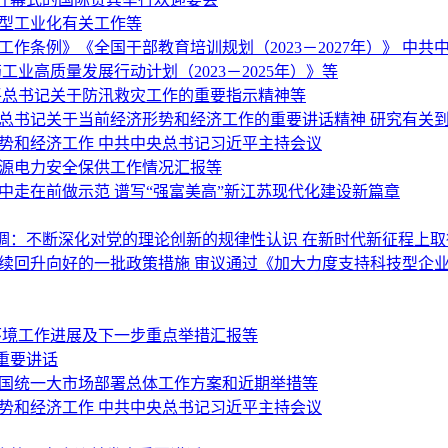
新型工业化有关工作等
作条例》《全国干部教育培训规划（2023－2027年）》 中
业高质量发展行动计划（2023－2025年）》等
平总书记关于防汛救灾工作的重要指示精神等
平总书记关于当前经济形势和经济工作的重要讲话精神 研究有关
势和经济工作 中共中央总书记习近平主持会议
能源电力安全保供工作情况汇报等
中走在前做示范 谱写“强富美高”新江苏现代化建设新篇章
调：不断深化对党的理论创新的规律性认识 在新时代新征程上
持续回升向好的一批政策措施 审议通过《加大力度支持科技型企
环境工作进展及下一步重点举措汇报等
重要讲话
全国统一大市场部署总体工作方案和近期举措等
势和经济工作 中共中央总书记习近平主持会议