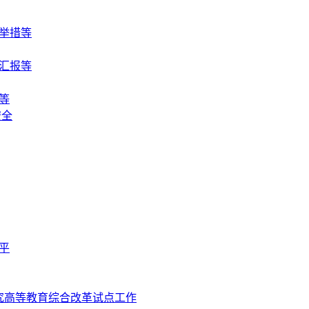
举措等
汇报等
等
安全
平
究高等教育综合改革试点工作