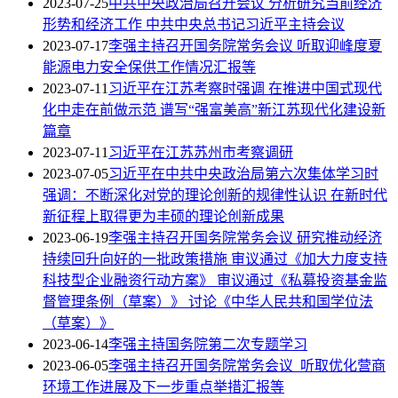
2023-07-25
中共中央政治局召开会议 分析研究当前经济
形势和经济工作 中共中央总书记习近平主持会议
2023-07-17
李强主持召开国务院常务会议 听取迎峰度夏
能源电力安全保供工作情况汇报等
2023-07-11
习近平在江苏考察时强调 在推进中国式现代
化中走在前做示范 谱写“强富美高”新江苏现代化建设新
篇章
2023-07-11
习近平在江苏苏州市考察调研
2023-07-05
习近平在中共中央政治局第六次集体学习时
强调：不断深化对党的理论创新的规律性认识 在新时代
新征程上取得更为丰硕的理论创新成果
2023-06-19
李强主持召开国务院常务会议 研究推动经济
持续回升向好的一批政策措施 审议通过《加大力度支持
科技型企业融资行动方案》 审议通过《私募投资基金监
督管理条例（草案）》 讨论《中华人民共和国学位法
（草案）》
2023-06-14
李强主持国务院第二次专题学习
2023-06-05
李强主持召开国务院常务会议 听取优化营商
环境工作进展及下一步重点举措汇报等