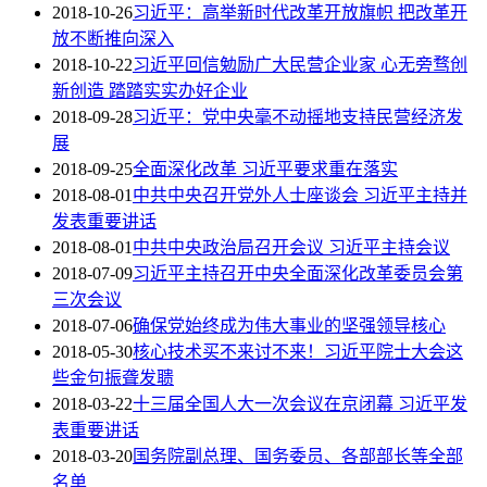
2018-10-26
习近平：高举新时代改革开放旗帜 把改革开
放不断推向深入
2018-10-22
习近平回信勉励广大民营企业家 心无旁骛创
新创造 踏踏实实办好企业
2018-09-28
习近平：党中央毫不动摇地支持民营经济发
展
2018-09-25
全面深化改革 习近平要求重在落实
2018-08-01
中共中央召开党外人士座谈会 习近平主持并
发表重要讲话
2018-08-01
中共中央政治局召开会议 习近平主持会议
2018-07-09
习近平主持召开中央全面深化改革委员会第
三次会议
2018-07-06
确保党始终成为伟大事业的坚强领导核心
2018-05-30
核心技术买不来讨不来！习近平院士大会这
些金句振聋发聩
2018-03-22
十三届全国人大一次会议在京闭幕 习近平发
表重要讲话
2018-03-20
国务院副总理、国务委员、各部部长等全部
名单