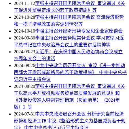
2024-11-12
李强主持召开国务院常务会议 审议通过《关
于促进外贸稳定增长的若干政策措施》等
2024-10-28
李强主持召开国务院常务会议 交流经济形势
和一揽子增量政策落实调研情况等
2024-10-10
李强主持召开经济形势专家和企业家座谈会
2024-09-30
李强主持召开国务院常务会议 学习贯彻习近
平总书记在中央政治局会议上的重要讲话精神等
2024-09-23
习近平：在庆祝中国人民政治协商会议成立
75周年大会上的讲话
2024-08-26
中共中央政治局召开会议 审议《进一步推动
西部大开发形成新格局的若干政策措施》 中共中央总书
记习近平主持会议
2024-08-20
李强主持召开国务院常务会议 审议通过《关
于以高水平开放推动服务贸易高质量发展的意见》和
《外商投资准入特别管理措施（负面清单）（2024年
版）》等
2024-07-31
中共中央政治局召开会议 分析研究当前经济
形势和经济工作 审议《整治形式主义为基层减负若干规
定》 中共中央总书记习近平主持会议