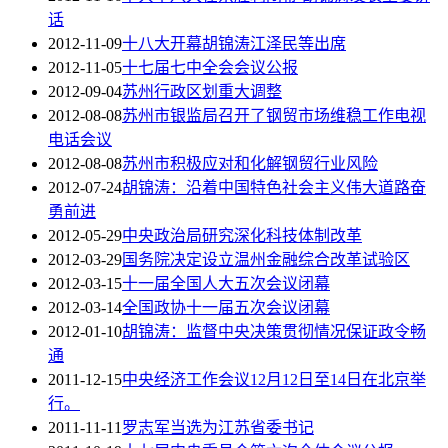
话
2012-11-09
十八大开幕胡锦涛江泽民等出席
2012-11-05
十七届七中全会会议公报
2012-09-04
苏州行政区划重大调整
2012-08-08
苏州市银监局召开了钢贸市场维稳工作电视
电话会议
2012-08-08
苏州市积极应对和化解钢贸行业风险
2012-07-24
胡锦涛：沿着中国特色社会主义伟大道路奋
勇前进
2012-05-29
中央政治局研究深化科技体制改革
2012-03-29
国务院决定设立温州金融综合改革试验区
2012-03-15
十一届全国人大五次会议闭幕
2012-03-14
全国政协十一届五次会议闭幕
2012-01-10
胡锦涛：监督中央决策贯彻情况保证政令畅
通
2011-12-15
中央经济工作会议12月12日至14日在北京举
行。
2011-11-11
罗志军当选为江苏省委书记