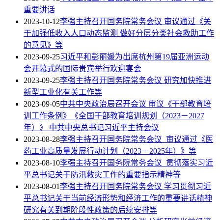
重要讲话
2023-10-12
李强主持召开国务院常务会议 审议通过《关
于加强低收入人口动态监测 做好分层分类社会救助工作
的意见》等
2023-09-25
习近平和彭丽媛为出席杭州第19届亚洲运动
会开幕式的国际贵宾举行欢迎宴会
2023-09-25
李强主持召开国务院常务会议 研究加快推进
新型工业化有关工作等
2023-09-05
中共中央政治局召开会议 审议《干部教育培
训工作条例》《全国干部教育培训规划（2023－2027
年）》 中共中央总书记习近平主持会议
2023-08-28
李强主持召开国务院常务会议 审议通过《医
药工业高质量发展行动计划（2023－2025年）》等
2023-08-10
李强主持召开国务院常务会议 贯彻落实习近
平总书记关于防汛救灾工作的重要指示精神等
2023-08-01
李强主持召开国务院常务会议 学习贯彻习近
平总书记关于当前经济形势和经济工作的重要讲话精神
研究有关到期阶段性政策的后续安排等