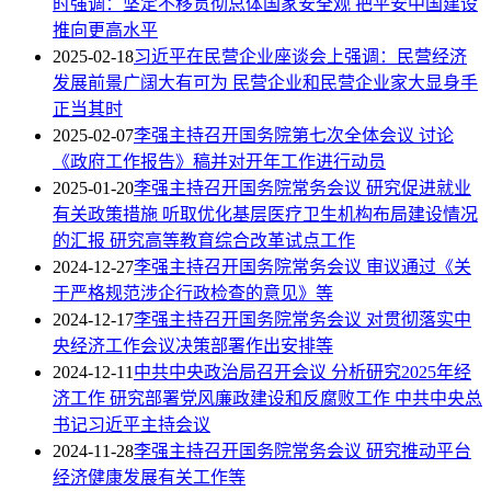
时强调：坚定不移贯彻总体国家安全观 把平安中国建设
推向更高水平
2025-02-18
习近平在民营企业座谈会上强调：民营经济
发展前景广阔大有可为 民营企业和民营企业家大显身手
正当其时
2025-02-07
李强主持召开国务院第七次全体会议 讨论
《政府工作报告》稿并对开年工作进行动员
2025-01-20
李强主持召开国务院常务会议 研究促进就业
有关政策措施 听取优化基层医疗卫生机构布局建设情况
的汇报 研究高等教育综合改革试点工作
2024-12-27
李强主持召开国务院常务会议 审议通过《关
于严格规范涉企行政检查的意见》等
2024-12-17
李强主持召开国务院常务会议 对贯彻落实中
央经济工作会议决策部署作出安排等
2024-12-11
中共中央政治局召开会议 分析研究2025年经
济工作 研究部署党风廉政建设和反腐败工作 中共中央总
书记习近平主持会议
2024-11-28
李强主持召开国务院常务会议 研究推动平台
经济健康发展有关工作等