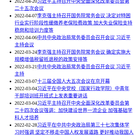
2022-04-20
习近平主持召开中央全面深化改革委员会第
二十五次会议
2022-04-07
李克强主持召开国务院常务会议 决定对特困
行业实行阶段性缓缴养老保险费政策 加大失业保险支持
稳岗和培训力度等
2022-04-06
中共中央政治局常务委员会召开会议 习近平
主持会议
2022-03-24
李克强主持召开国务院常务会议 确定实施大
规模增值税留抵退税的政策安排等
2022-03-21
中共中央政治局常务委员会召开会议 习近平
主持
2022-03-07
十三届全国人大五次会议在京开幕
2022-03-04
习近平在中央党校（国家行政学院）中青年
干部培训班开班式上发表重要讲话
2022-03-04
习近平主持召开中央全面深化改革委员会第
二十四次会议强调：加快建设世界一流企业 加强基础学
科人才培养
2022-02-28
习近平在中共中央政治局第三十七次集体学
习时强调 坚定不移走中国人权发展道路 更好推动我国人