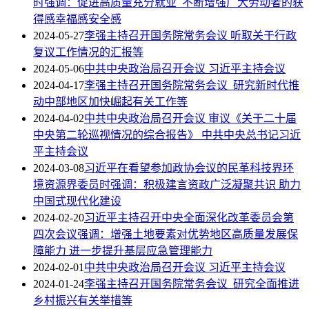
时强调：促进高质量充分就业 不断增强广大劳动者的获
得感幸福感安全感
2024-05-27
李强主持召开国务院常务会议 听取关于行政
复议工作情况的汇报等
2024-05-06
中共中央政治局召开会议 习近平主持会议
2024-04-17
李强主持召开国务院常务会议 研究新时代推
动中部地区加快崛起有关工作等
2024-04-02
中共中央政治局召开会议 审议《关于二十届
中央第二轮巡视情况的综合报告》 中共中央总书记习近
平主持会议
2024-03-08
习近平在看望参加政协会议的民革科技界环
境资源界委员时强调：积极建言资政广泛凝聚共识 助力
中国式现代化建设
2024-02-20
习近平主持召开中央全面深化改革委员会第
四次会议强调：增强土地要素对优势地区高质量发展保
障能力 进一步提升基层应急管理能力
2024-02-01
中共中央政治局召开会议 习近平主持会议
2024-01-24
李强主持召开国务院常务会议 研究全面推进
乡村振兴有关举措等