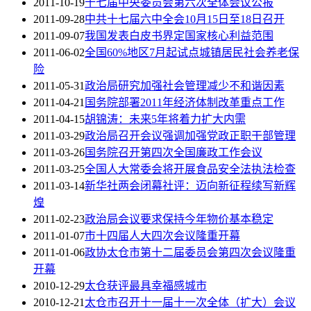
2011-10-19
十七届中央委员会第六次全体会议公报
2011-09-28
中共十七届六中全会10月15日至18日召开
2011-09-07
我国发表白皮书界定国家核心利益范围
2011-06-02
全国60%地区7月起试点城镇居民社会养老保
险
2011-05-31
政治局研究加强社会管理减少不和谐因素
2011-04-21
国务院部署2011年经济体制改革重点工作
2011-04-15
胡锦涛：未来5年将着力扩大内需
2011-03-29
政治局召开会议强调加强党政正职干部管理
2011-03-26
国务院召开第四次全国廉政工作会议
2011-03-25
全国人大常委会将开展食品安全法执法检查
2011-03-14
新华社两会闭幕社评：迈向新征程续写新辉
煌
2011-02-23
政治局会议要求保持今年物价基本稳定
2011-01-07
市十四届人大四次会议隆重开幕
2011-01-06
政协太仓市第十二届委员会第四次会议隆重
开幕
2010-12-29
太仓获评最具幸福感城市
2010-12-21
太仓市召开十一届十一次全体（扩大）会议