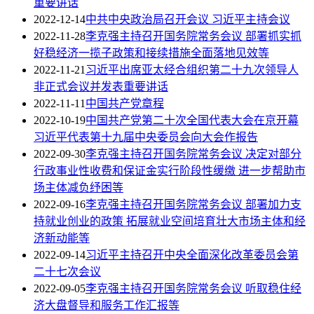
重要讲话
2022-12-14
中共中央政治局召开会议 习近平主持会议
2022-11-28
李克强主持召开国务院常务会议 部署抓实抓
好稳经济一揽子政策和接续措施全面落地见效等
2022-11-21
习近平出席亚太经合组织第二十九次领导人
非正式会议并发表重要讲话
2022-11-11
中国共产党章程
2022-10-19
中国共产党第二十次全国代表大会在京开幕
习近平代表第十九届中央委员会向大会作报告
2022-09-30
李克强主持召开国务院常务会议 决定对部分
行政事业性收费和保证金实行阶段性缓缴 进一步帮助市
场主体减负纾困等
2022-09-16
李克强主持召开国务院常务会议 部署加力支
持就业创业的政策 拓展就业空间培育壮大市场主体和经
济新动能等
2022-09-14
习近平主持召开中央全面深化改革委员会第
二十七次会议
2022-09-05
李克强主持召开国务院常务会议 听取稳住经
济大盘督导和服务工作汇报等