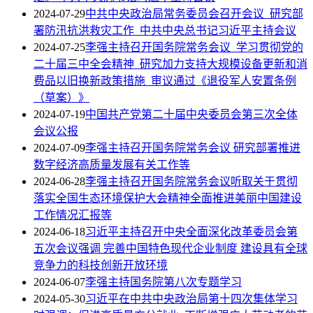
2024-07-29
中共中央政治局常务委员会召开会议 研究部
署防汛抗洪救灾工作 中共中央总书记习近平主持会议
2024-07-25
李强主持召开国务院常务会议 学习贯彻党的
二十届三中全会精神 研究加力支持大规模设备更新和消
费品以旧换新政策措施 审议通过《退役军人安置条例
（草案）》
2024-07-19
中国共产党第二十届中央委员会第三次全体
会议公报
2024-07-09
李强主持召开国务院常务会议 研究部署推进
数字经济高质量发展有关工作等
2024-06-28
李强主持召开国务院常务会议听取关于贯彻
落实全国生态环境保护大会精神全面推进美丽中国建设
工作情况汇报等
2024-06-18
习近平主持召开中央全面深化改革委员会第
五次会议强调 完善中国特色现代企业制度 建设具有全球
竞争力的科技创新开放环境
2024-06-07
李强主持国务院第八次专题学习
2024-05-30
习近平在中共中央政治局第十四次集体学习