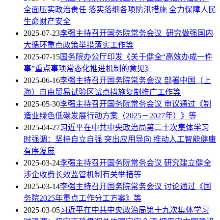
全面压实政治责任 落实落细各项防汛措施 全力保障人民
生命财产安全
2025-07-23
李强主持召开国务院常务会议 研究做强国内
大循环重点政策举措落实工作等
2025-07-15
国务院办公厅印发《关于健全“高效办成一件
事”重点事项常态化推进机制的意见》
2025-06-16
李强主持召开国务院常务会议 部署中国（上
海）自由贸易试验区试点措施复制推广工作等
2025-05-30
李强主持召开国务院常务会议 审议通过《制
造业绿色低碳发展行动方案（2025－2027年）》等
2025-04-27
习近平在中共中央政治局第二十次集体学习
时强调：坚持自立自强 突出应用导向 推动人工智能健康
有序发展
2025-03-24
李强主持召开国务院常务会议 研究建立健全
涉企收费长效监管机制有关举措等
2025-03-14
李强主持召开国务院常务会议 讨论通过《国
务院2025年重点工作分工方案》等
2025-03-05
习近平在中共中央政治局第十九次集体学习