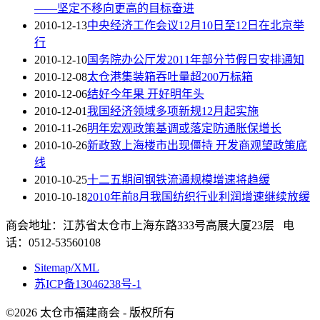
——坚定不移向更高的目标奋进
2010-12-13
中央经济工作会议12月10日至12日在北京举
行
2010-12-10
国务院办公厅发2011年部分节假日安排通知
2010-12-08
太仓港集装箱吞吐量超200万标箱
2010-12-06
结好今年果 开好明年头
2010-12-01
我国经济领域多项新规12月起实施
2010-11-26
明年宏观政策基调或落定防通胀保增长
2010-10-26
新政致上海楼市出现僵持 开发商观望政策底
线
2010-10-25
十二五期间钢铁流通规模增速将趋缓
2010-10-18
2010年前8月我国纺织行业利润增速继续放缓
商会地址：江苏省太仓市上海东路333号高展大厦23层 电
话：0512-53560108
Sitemap/XML
苏ICP备13046238号-1
©2026 太仓市福建商会 - 版权所有