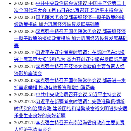
2022-09-05
中共中央政治局会议建议 中国共产党第二十
次全国代表大会10月16日在北京召开 习近平主持会议
2022-08-31
国务院常务会议部署稳经济一揽子政策的接
续政策措施 加力巩固经济恢复发展基础等
2022-08-26
李克强主持召开国务院常务会议 部署稳经济
一揽子政策的接续政策措施 加力巩固经济恢复发展基础
等
2022-08-19
习近平在辽宁考察时强调：在新时代东北振
兴上展现更大担当和作为 奋力开创辽宁振兴发展新局面
2022-08-17
李克强主持召开经济大省政府主要负责人经
济形势座谈会
2022-08-03
李克强主持召开国务院常务会议 部署进一步
扩需求举措 推动有效投资和增加消费等
2022-08-02
中共中央政治局召开会议 习近平主持会议
2022-07-18
习近平在新疆考察时强调：完整准确贯彻新
时代党的治疆方略 建设团结和谐繁荣富裕文明进步安居
乐业生态良好的美好新疆
2022-07-12
李克强主持召开东南沿海省份政府主要负责
人经济形势座谈会