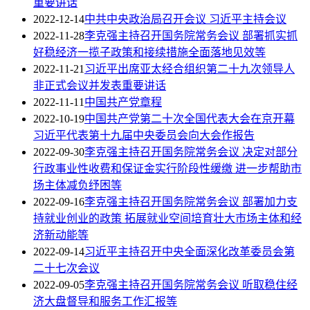
重要讲话
2022-12-14
中共中央政治局召开会议 习近平主持会议
2022-11-28
李克强主持召开国务院常务会议 部署抓实抓
好稳经济一揽子政策和接续措施全面落地见效等
2022-11-21
习近平出席亚太经合组织第二十九次领导人
非正式会议并发表重要讲话
2022-11-11
中国共产党章程
2022-10-19
中国共产党第二十次全国代表大会在京开幕
习近平代表第十九届中央委员会向大会作报告
2022-09-30
李克强主持召开国务院常务会议 决定对部分
行政事业性收费和保证金实行阶段性缓缴 进一步帮助市
场主体减负纾困等
2022-09-16
李克强主持召开国务院常务会议 部署加力支
持就业创业的政策 拓展就业空间培育壮大市场主体和经
济新动能等
2022-09-14
习近平主持召开中央全面深化改革委员会第
二十七次会议
2022-09-05
李克强主持召开国务院常务会议 听取稳住经
济大盘督导和服务工作汇报等