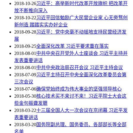
2018-10-26
习近平：高举新时代改革开放旗帜 把改革开
放不断推向深入
2018-10-22
习近平回信勉励广大民营企业家 心无旁骛创
新创造 踏踏实实办好企业
2018-09-28
习近平：党中央毫不动摇地支持民营经济发
展
2018-09-25
全面深化改革 习近平要求重在落实
2018-08-01
中共中央召开党外人士座谈会 习近平主持并
发表重要讲话
2018-08-01
中共中央政治局召开会议 习近平主持会议
2018-07-09
习近平主持召开中央全面深化改革委员会第
三次会议
2018-07-06
确保党始终成为伟大事业的坚强领导核心
2018-05-30
核心技术买不来讨不来！习近平院士大会这
些金句振聋发聩
2018-03-22
十三届全国人大一次会议在京闭幕 习近平发
表重要讲话
2018-03-20
国务院副总理、国务委员、各部部长等全部
名单