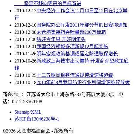
——坚定不移向更高的目标奋进
2010-12-13
中央经济工作会议12月10日至12日在北京举
行
2010-12-10
国务院办公厅发2011年部分节假日安排通知
2010-12-08
太仓港集装箱吞吐量超200万标箱
2010-12-06
结好今年果 开好明年头
2010-12-01
我国经济领域多项新规12月起实施
2010-11-26
明年宏观政策基调或落定防通胀保增长
2010-10-26
新政致上海楼市出现僵持 开发商观望政策底
线
2010-10-25
十二五期间钢铁流通规模增速将趋缓
2010-10-18
2010年前8月我国纺织行业利润增速继续放缓
商会地址：江苏省太仓市上海东路333号高展大厦23层 电
话：0512-53560108
Sitemap/XML
苏ICP备13046238号-1
©2026 太仓市福建商会 - 版权所有