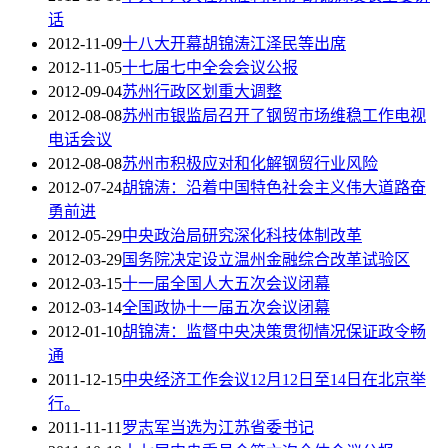
话
2012-11-09
十八大开幕胡锦涛江泽民等出席
2012-11-05
十七届七中全会会议公报
2012-09-04
苏州行政区划重大调整
2012-08-08
苏州市银监局召开了钢贸市场维稳工作电视
电话会议
2012-08-08
苏州市积极应对和化解钢贸行业风险
2012-07-24
胡锦涛：沿着中国特色社会主义伟大道路奋
勇前进
2012-05-29
中央政治局研究深化科技体制改革
2012-03-29
国务院决定设立温州金融综合改革试验区
2012-03-15
十一届全国人大五次会议闭幕
2012-03-14
全国政协十一届五次会议闭幕
2012-01-10
胡锦涛：监督中央决策贯彻情况保证政令畅
通
2011-12-15
中央经济工作会议12月12日至14日在北京举
行。
2011-11-11
罗志军当选为江苏省委书记