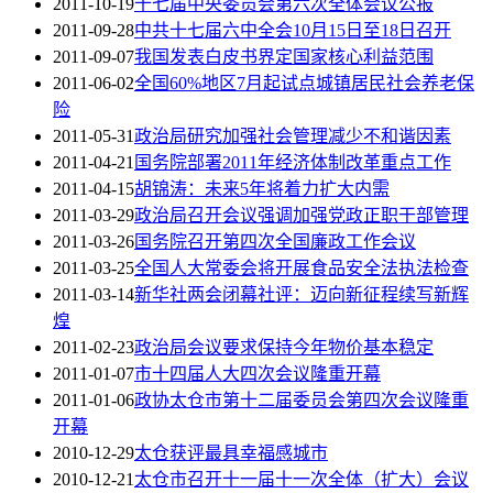
2011-10-19
十七届中央委员会第六次全体会议公报
2011-09-28
中共十七届六中全会10月15日至18日召开
2011-09-07
我国发表白皮书界定国家核心利益范围
2011-06-02
全国60%地区7月起试点城镇居民社会养老保
险
2011-05-31
政治局研究加强社会管理减少不和谐因素
2011-04-21
国务院部署2011年经济体制改革重点工作
2011-04-15
胡锦涛：未来5年将着力扩大内需
2011-03-29
政治局召开会议强调加强党政正职干部管理
2011-03-26
国务院召开第四次全国廉政工作会议
2011-03-25
全国人大常委会将开展食品安全法执法检查
2011-03-14
新华社两会闭幕社评：迈向新征程续写新辉
煌
2011-02-23
政治局会议要求保持今年物价基本稳定
2011-01-07
市十四届人大四次会议隆重开幕
2011-01-06
政协太仓市第十二届委员会第四次会议隆重
开幕
2010-12-29
太仓获评最具幸福感城市
2010-12-21
太仓市召开十一届十一次全体（扩大）会议