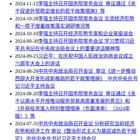
2024-11-12
李强主持召开国务院常务会议 审议通过《关
于促进外贸稳定增长的若干政策措施》等
2024-10-28
李强主持召开国务院常务会议 交流经济形势
和一揽子增量政策落实调研情况等
2024-10-10
李强主持召开经济形势专家和企业家座谈会
2024-09-30
李强主持召开国务院常务会议 学习贯彻习近
平总书记在中央政治局会议上的重要讲话精神等
2024-09-23
习近平：在庆祝中国人民政治协商会议成立
75周年大会上的讲话
2024-08-26
中共中央政治局召开会议 审议《进一步推动
西部大开发形成新格局的若干政策措施》 中共中央总书
记习近平主持会议
2024-08-20
李强主持召开国务院常务会议 审议通过《关
于以高水平开放推动服务贸易高质量发展的意见》和
《外商投资准入特别管理措施（负面清单）（2024年
版）》等
2024-07-31
中共中央政治局召开会议 分析研究当前经济
形势和经济工作 审议《整治形式主义为基层减负若干规
定》 中共中央总书记习近平主持会议