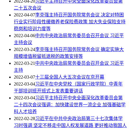
2022-04-20
习近平主持召开中央全面深化改革委员会第
二十五次会议
2022-04-07
李克强主持召开国务院常务会议 决定对特困
行业实行阶段性缓缴养老保险费政策 加大失业保险支持
稳岗和培训力度等
2022-04-06
中共中央政治局常务委员会召开会议 习近平
主持会议
2022-03-24
李克强主持召开国务院常务会议 确定实施大
规模增值税留抵退税的政策安排等
2022-03-21
中共中央政治局常务委员会召开会议 习近平
主持
2022-03-07
十三届全国人大五次会议在京开幕
2022-03-04
习近平在中央党校（国家行政学院）中青年
干部培训班开班式上发表重要讲话
2022-03-04
习近平主持召开中央全面深化改革委员会第
二十四次会议强调：加快建设世界一流企业 加强基础学
科人才培养
2022-02-28
习近平在中共中央政治局第三十七次集体学
习时强调 坚定不移走中国人权发展道路 更好推动我国人