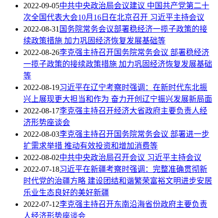
2022-09-05
中共中央政治局会议建议 中国共产党第二十
次全国代表大会10月16日在北京召开 习近平主持会议
2022-08-31
国务院常务会议部署稳经济一揽子政策的接
续政策措施 加力巩固经济恢复发展基础等
2022-08-26
李克强主持召开国务院常务会议 部署稳经济
一揽子政策的接续政策措施 加力巩固经济恢复发展基础
等
2022-08-19
习近平在辽宁考察时强调：在新时代东北振
兴上展现更大担当和作为 奋力开创辽宁振兴发展新局面
2022-08-17
李克强主持召开经济大省政府主要负责人经
济形势座谈会
2022-08-03
李克强主持召开国务院常务会议 部署进一步
扩需求举措 推动有效投资和增加消费等
2022-08-02
中共中央政治局召开会议 习近平主持会议
2022-07-18
习近平在新疆考察时强调：完整准确贯彻新
时代党的治疆方略 建设团结和谐繁荣富裕文明进步安居
乐业生态良好的美好新疆
2022-07-12
李克强主持召开东南沿海省份政府主要负责
人经济形势座谈会