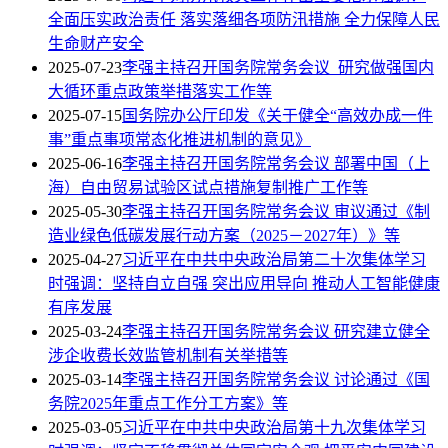
全面压实政治责任 落实落细各项防汛措施 全力保障人民
生命财产安全
2025-07-23
李强主持召开国务院常务会议 研究做强国内
大循环重点政策举措落实工作等
2025-07-15
国务院办公厅印发《关于健全“高效办成一件
事”重点事项常态化推进机制的意见》
2025-06-16
李强主持召开国务院常务会议 部署中国（上
海）自由贸易试验区试点措施复制推广工作等
2025-05-30
李强主持召开国务院常务会议 审议通过《制
造业绿色低碳发展行动方案（2025－2027年）》等
2025-04-27
习近平在中共中央政治局第二十次集体学习
时强调：坚持自立自强 突出应用导向 推动人工智能健康
有序发展
2025-03-24
李强主持召开国务院常务会议 研究建立健全
涉企收费长效监管机制有关举措等
2025-03-14
李强主持召开国务院常务会议 讨论通过《国
务院2025年重点工作分工方案》等
2025-03-05
习近平在中共中央政治局第十九次集体学习