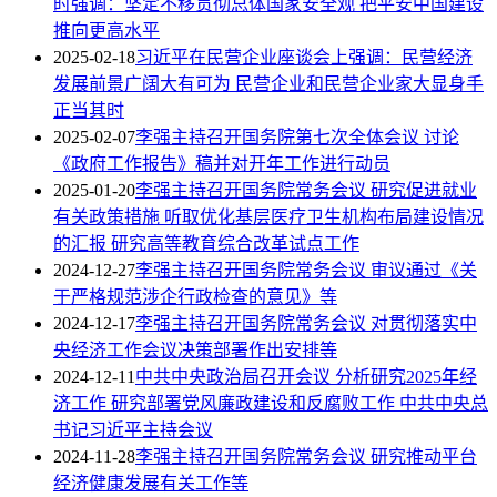
时强调：坚定不移贯彻总体国家安全观 把平安中国建设
推向更高水平
2025-02-18
习近平在民营企业座谈会上强调：民营经济
发展前景广阔大有可为 民营企业和民营企业家大显身手
正当其时
2025-02-07
李强主持召开国务院第七次全体会议 讨论
《政府工作报告》稿并对开年工作进行动员
2025-01-20
李强主持召开国务院常务会议 研究促进就业
有关政策措施 听取优化基层医疗卫生机构布局建设情况
的汇报 研究高等教育综合改革试点工作
2024-12-27
李强主持召开国务院常务会议 审议通过《关
于严格规范涉企行政检查的意见》等
2024-12-17
李强主持召开国务院常务会议 对贯彻落实中
央经济工作会议决策部署作出安排等
2024-12-11
中共中央政治局召开会议 分析研究2025年经
济工作 研究部署党风廉政建设和反腐败工作 中共中央总
书记习近平主持会议
2024-11-28
李强主持召开国务院常务会议 研究推动平台
经济健康发展有关工作等