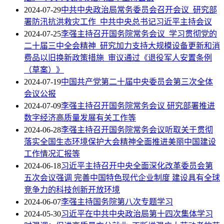
2024-07-29
中共中央政治局常务委员会召开会议 研究部
署防汛抗洪救灾工作 中共中央总书记习近平主持会议
2024-07-25
李强主持召开国务院常务会议 学习贯彻党的
二十届三中全会精神 研究加力支持大规模设备更新和消
费品以旧换新政策措施 审议通过《退役军人安置条例
（草案）》
2024-07-19
中国共产党第二十届中央委员会第三次全体
会议公报
2024-07-09
李强主持召开国务院常务会议 研究部署推进
数字经济高质量发展有关工作等
2024-06-28
李强主持召开国务院常务会议听取关于贯彻
落实全国生态环境保护大会精神全面推进美丽中国建设
工作情况汇报等
2024-06-18
习近平主持召开中央全面深化改革委员会第
五次会议强调 完善中国特色现代企业制度 建设具有全球
竞争力的科技创新开放环境
2024-06-07
李强主持国务院第八次专题学习
2024-05-30
习近平在中共中央政治局第十四次集体学习