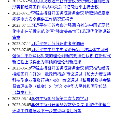
2023-07-25
中共中央政治局召开会议 分析研究当前经济
形势和经济工作 中共中央总书记习近平主持会议
2023-07-17
李强主持召开国务院常务会议 听取迎峰度夏
能源电力安全保供工作情况汇报等
2023-07-11
习近平在江苏考察时强调 在推进中国式现代
化中走在前做示范 谱写“强富美高”新江苏现代化建设新
篇章
2023-07-11
习近平在江苏苏州市考察调研
2023-07-05
习近平在中共中央政治局第六次集体学习时
强调：不断深化对党的理论创新的规律性认识 在新时代
新征程上取得更为丰硕的理论创新成果
2023-06-19
李强主持召开国务院常务会议 研究推动经济
持续回升向好的一批政策措施 审议通过《加大力度支持
科技型企业融资行动方案》 审议通过《私募投资基金监
督管理条例（草案）》 讨论《中华人民共和国学位法
（草案）》
2023-06-14
李强主持国务院第二次专题学习
2023-06-05
李强主持召开国务院常务会议 听取优化营商
环境工作进展及下一步重点举措汇报等