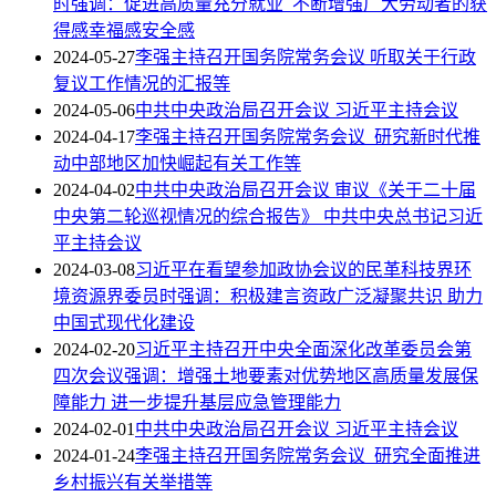
时强调：促进高质量充分就业 不断增强广大劳动者的获
得感幸福感安全感
2024-05-27
李强主持召开国务院常务会议 听取关于行政
复议工作情况的汇报等
2024-05-06
中共中央政治局召开会议 习近平主持会议
2024-04-17
李强主持召开国务院常务会议 研究新时代推
动中部地区加快崛起有关工作等
2024-04-02
中共中央政治局召开会议 审议《关于二十届
中央第二轮巡视情况的综合报告》 中共中央总书记习近
平主持会议
2024-03-08
习近平在看望参加政协会议的民革科技界环
境资源界委员时强调：积极建言资政广泛凝聚共识 助力
中国式现代化建设
2024-02-20
习近平主持召开中央全面深化改革委员会第
四次会议强调：增强土地要素对优势地区高质量发展保
障能力 进一步提升基层应急管理能力
2024-02-01
中共中央政治局召开会议 习近平主持会议
2024-01-24
李强主持召开国务院常务会议 研究全面推进
乡村振兴有关举措等