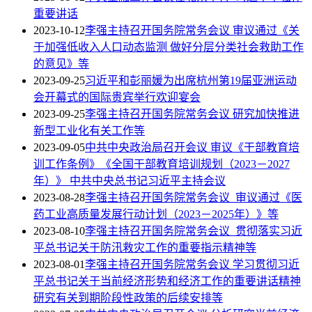
重要讲话
2023-10-12
李强主持召开国务院常务会议 审议通过《关
于加强低收入人口动态监测 做好分层分类社会救助工作
的意见》等
2023-09-25
习近平和彭丽媛为出席杭州第19届亚洲运动
会开幕式的国际贵宾举行欢迎宴会
2023-09-25
李强主持召开国务院常务会议 研究加快推进
新型工业化有关工作等
2023-09-05
中共中央政治局召开会议 审议《干部教育培
训工作条例》《全国干部教育培训规划（2023－2027
年）》 中共中央总书记习近平主持会议
2023-08-28
李强主持召开国务院常务会议 审议通过《医
药工业高质量发展行动计划（2023－2025年）》等
2023-08-10
李强主持召开国务院常务会议 贯彻落实习近
平总书记关于防汛救灾工作的重要指示精神等
2023-08-01
李强主持召开国务院常务会议 学习贯彻习近
平总书记关于当前经济形势和经济工作的重要讲话精神
研究有关到期阶段性政策的后续安排等