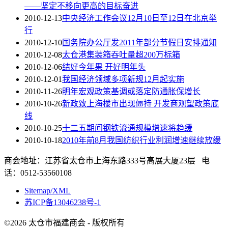
——坚定不移向更高的目标奋进
2010-12-13
中央经济工作会议12月10日至12日在北京举
行
2010-12-10
国务院办公厅发2011年部分节假日安排通知
2010-12-08
太仓港集装箱吞吐量超200万标箱
2010-12-06
结好今年果 开好明年头
2010-12-01
我国经济领域多项新规12月起实施
2010-11-26
明年宏观政策基调或落定防通胀保增长
2010-10-26
新政致上海楼市出现僵持 开发商观望政策底
线
2010-10-25
十二五期间钢铁流通规模增速将趋缓
2010-10-18
2010年前8月我国纺织行业利润增速继续放缓
商会地址：江苏省太仓市上海东路333号高展大厦23层 电
话：0512-53560108
Sitemap/XML
苏ICP备13046238号-1
©2026 太仓市福建商会 - 版权所有