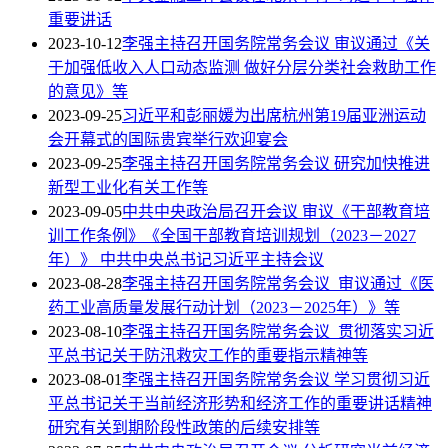
重要讲话
2023-10-12
李强主持召开国务院常务会议 审议通过《关
于加强低收入人口动态监测 做好分层分类社会救助工作
的意见》等
2023-09-25
习近平和彭丽媛为出席杭州第19届亚洲运动
会开幕式的国际贵宾举行欢迎宴会
2023-09-25
李强主持召开国务院常务会议 研究加快推进
新型工业化有关工作等
2023-09-05
中共中央政治局召开会议 审议《干部教育培
训工作条例》《全国干部教育培训规划（2023－2027
年）》 中共中央总书记习近平主持会议
2023-08-28
李强主持召开国务院常务会议 审议通过《医
药工业高质量发展行动计划（2023－2025年）》等
2023-08-10
李强主持召开国务院常务会议 贯彻落实习近
平总书记关于防汛救灾工作的重要指示精神等
2023-08-01
李强主持召开国务院常务会议 学习贯彻习近
平总书记关于当前经济形势和经济工作的重要讲话精神
研究有关到期阶段性政策的后续安排等