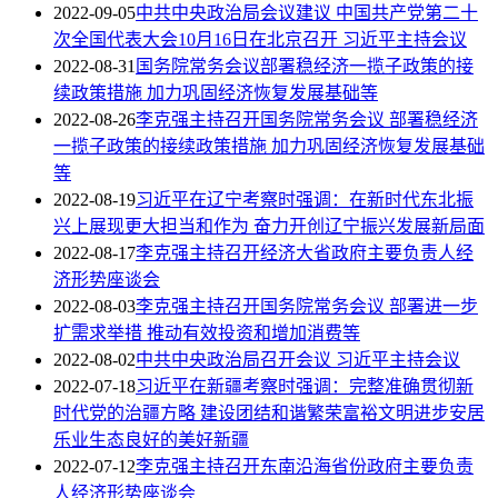
2022-09-05
中共中央政治局会议建议 中国共产党第二十
次全国代表大会10月16日在北京召开 习近平主持会议
2022-08-31
国务院常务会议部署稳经济一揽子政策的接
续政策措施 加力巩固经济恢复发展基础等
2022-08-26
李克强主持召开国务院常务会议 部署稳经济
一揽子政策的接续政策措施 加力巩固经济恢复发展基础
等
2022-08-19
习近平在辽宁考察时强调：在新时代东北振
兴上展现更大担当和作为 奋力开创辽宁振兴发展新局面
2022-08-17
李克强主持召开经济大省政府主要负责人经
济形势座谈会
2022-08-03
李克强主持召开国务院常务会议 部署进一步
扩需求举措 推动有效投资和增加消费等
2022-08-02
中共中央政治局召开会议 习近平主持会议
2022-07-18
习近平在新疆考察时强调：完整准确贯彻新
时代党的治疆方略 建设团结和谐繁荣富裕文明进步安居
乐业生态良好的美好新疆
2022-07-12
李克强主持召开东南沿海省份政府主要负责
人经济形势座谈会