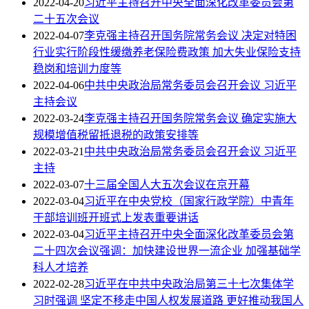
2022-04-20
习近平主持召开中央全面深化改革委员会第
二十五次会议
2022-04-07
李克强主持召开国务院常务会议 决定对特困
行业实行阶段性缓缴养老保险费政策 加大失业保险支持
稳岗和培训力度等
2022-04-06
中共中央政治局常务委员会召开会议 习近平
主持会议
2022-03-24
李克强主持召开国务院常务会议 确定实施大
规模增值税留抵退税的政策安排等
2022-03-21
中共中央政治局常务委员会召开会议 习近平
主持
2022-03-07
十三届全国人大五次会议在京开幕
2022-03-04
习近平在中央党校（国家行政学院）中青年
干部培训班开班式上发表重要讲话
2022-03-04
习近平主持召开中央全面深化改革委员会第
二十四次会议强调：加快建设世界一流企业 加强基础学
科人才培养
2022-02-28
习近平在中共中央政治局第三十七次集体学
习时强调 坚定不移走中国人权发展道路 更好推动我国人