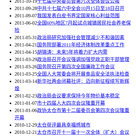
2011-10-19
十七届中央委员会第六次全体会议公报
2011-09-28
中共十七届六中全会10月15日至18日召开
2011-09-07
我国发表白皮书界定国家核心利益范围
2011-06-02
全国60%地区7月起试点城镇居民社会养老保
险
2011-05-31
政治局研究加强社会管理减少不和谐因素
2011-04-21
国务院部署2011年经济体制改革重点工作
2011-04-15
胡锦涛：未来5年将着力扩大内需
2011-03-29
政治局召开会议强调加强党政正职干部管理
2011-03-26
国务院召开第四次全国廉政工作会议
2011-03-25
全国人大常委会将开展食品安全法执法检查
2011-03-14
新华社两会闭幕社评：迈向新征程续写新辉
煌
2011-02-23
政治局会议要求保持今年物价基本稳定
2011-01-07
市十四届人大四次会议隆重开幕
2011-01-06
政协太仓市第十二届委员会第四次会议隆重
开幕
2010-12-29
太仓获评最具幸福感城市
2010-12-21
太仓市召开十一届十一次全体（扩大）会议