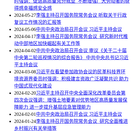
时强调：促进高质量充分就业 不断增强广大劳动者的获
得感幸福感安全感
2024-05-27
李强主持召开国务院常务会议 听取关于行政
复议工作情况的汇报等
2024-05-06
中共中央政治局召开会议 习近平主持会议
2024-04-17
李强主持召开国务院常务会议 研究新时代推
动中部地区加快崛起有关工作等
2024-04-02
中共中央政治局召开会议 审议《关于二十届
中央第二轮巡视情况的综合报告》 中共中央总书记习近
平主持会议
2024-03-08
习近平在看望参加政协会议的民革科技界环
境资源界委员时强调：积极建言资政广泛凝聚共识 助力
中国式现代化建设
2024-02-20
习近平主持召开中央全面深化改革委员会第
四次会议强调：增强土地要素对优势地区高质量发展保
障能力 进一步提升基层应急管理能力
2024-02-01
中共中央政治局召开会议 习近平主持会议
2024-01-24
李强主持召开国务院常务会议 研究全面推进
乡村振兴有关举措等