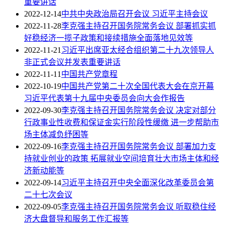
重要讲话
2022-12-14
中共中央政治局召开会议 习近平主持会议
2022-11-28
李克强主持召开国务院常务会议 部署抓实抓
好稳经济一揽子政策和接续措施全面落地见效等
2022-11-21
习近平出席亚太经合组织第二十九次领导人
非正式会议并发表重要讲话
2022-11-11
中国共产党章程
2022-10-19
中国共产党第二十次全国代表大会在京开幕
习近平代表第十九届中央委员会向大会作报告
2022-09-30
李克强主持召开国务院常务会议 决定对部分
行政事业性收费和保证金实行阶段性缓缴 进一步帮助市
场主体减负纾困等
2022-09-16
李克强主持召开国务院常务会议 部署加力支
持就业创业的政策 拓展就业空间培育壮大市场主体和经
济新动能等
2022-09-14
习近平主持召开中央全面深化改革委员会第
二十七次会议
2022-09-05
李克强主持召开国务院常务会议 听取稳住经
济大盘督导和服务工作汇报等