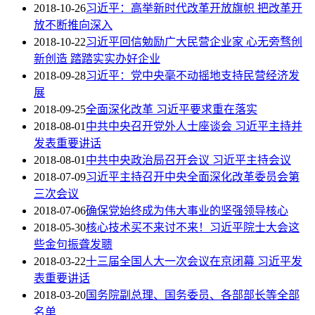
2018-10-26
习近平：高举新时代改革开放旗帜 把改革开
放不断推向深入
2018-10-22
习近平回信勉励广大民营企业家 心无旁骛创
新创造 踏踏实实办好企业
2018-09-28
习近平：党中央毫不动摇地支持民营经济发
展
2018-09-25
全面深化改革 习近平要求重在落实
2018-08-01
中共中央召开党外人士座谈会 习近平主持并
发表重要讲话
2018-08-01
中共中央政治局召开会议 习近平主持会议
2018-07-09
习近平主持召开中央全面深化改革委员会第
三次会议
2018-07-06
确保党始终成为伟大事业的坚强领导核心
2018-05-30
核心技术买不来讨不来！习近平院士大会这
些金句振聋发聩
2018-03-22
十三届全国人大一次会议在京闭幕 习近平发
表重要讲话
2018-03-20
国务院副总理、国务委员、各部部长等全部
名单