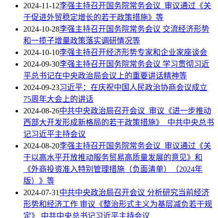
2024-11-12
李强主持召开国务院常务会议 审议通过《关
于促进外贸稳定增长的若干政策措施》等
2024-10-28
李强主持召开国务院常务会议 交流经济形势
和一揽子增量政策落实调研情况等
2024-10-10
李强主持召开经济形势专家和企业家座谈会
2024-09-30
李强主持召开国务院常务会议 学习贯彻习近
平总书记在中央政治局会议上的重要讲话精神等
2024-09-23
习近平：在庆祝中国人民政治协商会议成立
75周年大会上的讲话
2024-08-26
中共中央政治局召开会议 审议《进一步推动
西部大开发形成新格局的若干政策措施》 中共中央总书
记习近平主持会议
2024-08-20
李强主持召开国务院常务会议 审议通过《关
于以高水平开放推动服务贸易高质量发展的意见》和
《外商投资准入特别管理措施（负面清单）（2024年
版）》等
2024-07-31
中共中央政治局召开会议 分析研究当前经济
形势和经济工作 审议《整治形式主义为基层减负若干规
定》 中共中央总书记习近平主持会议