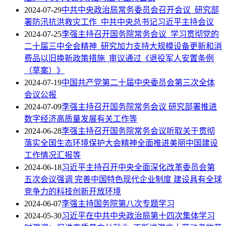
2024-07-29
中共中央政治局常务委员会召开会议 研究部
署防汛抗洪救灾工作 中共中央总书记习近平主持会议
2024-07-25
李强主持召开国务院常务会议 学习贯彻党的
二十届三中全会精神 研究加力支持大规模设备更新和消
费品以旧换新政策措施 审议通过《退役军人安置条例
（草案）》
2024-07-19
中国共产党第二十届中央委员会第三次全体
会议公报
2024-07-09
李强主持召开国务院常务会议 研究部署推进
数字经济高质量发展有关工作等
2024-06-28
李强主持召开国务院常务会议听取关于贯彻
落实全国生态环境保护大会精神全面推进美丽中国建设
工作情况汇报等
2024-06-18
习近平主持召开中央全面深化改革委员会第
五次会议强调 完善中国特色现代企业制度 建设具有全球
竞争力的科技创新开放环境
2024-06-07
李强主持国务院第八次专题学习
2024-05-30
习近平在中共中央政治局第十四次集体学习