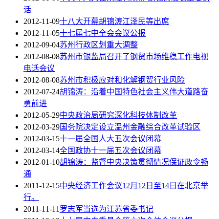
话
2012-11-09
十八大开幕胡锦涛江泽民等出席
2012-11-05
十七届七中全会会议公报
2012-09-04
苏州行政区划重大调整
2012-08-08
苏州市银监局召开了钢贸市场维稳工作电视
电话会议
2012-08-08
苏州市积极应对和化解钢贸行业风险
2012-07-24
胡锦涛：沿着中国特色社会主义伟大道路奋
勇前进
2012-05-29
中央政治局研究深化科技体制改革
2012-03-29
国务院决定设立温州金融综合改革试验区
2012-03-15
十一届全国人大五次会议闭幕
2012-03-14
全国政协十一届五次会议闭幕
2012-01-10
胡锦涛：监督中央决策贯彻情况保证政令畅
通
2011-12-15
中央经济工作会议12月12日至14日在北京举
行。
2011-11-11
罗志军当选为江苏省委书记