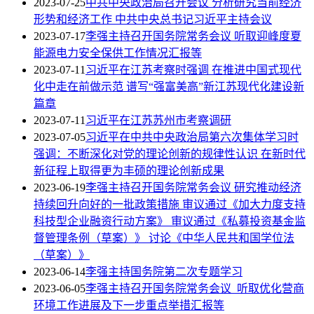
2023-07-25
中共中央政治局召开会议 分析研究当前经济
形势和经济工作 中共中央总书记习近平主持会议
2023-07-17
李强主持召开国务院常务会议 听取迎峰度夏
能源电力安全保供工作情况汇报等
2023-07-11
习近平在江苏考察时强调 在推进中国式现代
化中走在前做示范 谱写“强富美高”新江苏现代化建设新
篇章
2023-07-11
习近平在江苏苏州市考察调研
2023-07-05
习近平在中共中央政治局第六次集体学习时
强调：不断深化对党的理论创新的规律性认识 在新时代
新征程上取得更为丰硕的理论创新成果
2023-06-19
李强主持召开国务院常务会议 研究推动经济
持续回升向好的一批政策措施 审议通过《加大力度支持
科技型企业融资行动方案》 审议通过《私募投资基金监
督管理条例（草案）》 讨论《中华人民共和国学位法
（草案）》
2023-06-14
李强主持国务院第二次专题学习
2023-06-05
李强主持召开国务院常务会议 听取优化营商
环境工作进展及下一步重点举措汇报等