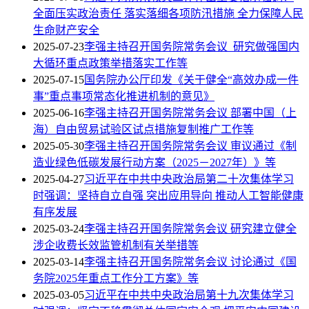
全面压实政治责任 落实落细各项防汛措施 全力保障人民
生命财产安全
2025-07-23
李强主持召开国务院常务会议 研究做强国内
大循环重点政策举措落实工作等
2025-07-15
国务院办公厅印发《关于健全“高效办成一件
事”重点事项常态化推进机制的意见》
2025-06-16
李强主持召开国务院常务会议 部署中国（上
海）自由贸易试验区试点措施复制推广工作等
2025-05-30
李强主持召开国务院常务会议 审议通过《制
造业绿色低碳发展行动方案（2025－2027年）》等
2025-04-27
习近平在中共中央政治局第二十次集体学习
时强调：坚持自立自强 突出应用导向 推动人工智能健康
有序发展
2025-03-24
李强主持召开国务院常务会议 研究建立健全
涉企收费长效监管机制有关举措等
2025-03-14
李强主持召开国务院常务会议 讨论通过《国
务院2025年重点工作分工方案》等
2025-03-05
习近平在中共中央政治局第十九次集体学习