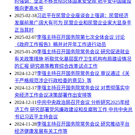
时强调：坚定不移贯彻总体国家安全观 把平安中国建设
推向更高水平
2025-02-18
习近平在民营企业座谈会上强调：民营经济
发展前景广阔大有可为 民营企业和民营企业家大显身手
正当其时
2025-02-07
李强主持召开国务院第七次全体会议 讨论
《政府工作报告》稿并对开年工作进行动员
2025-01-20
李强主持召开国务院常务会议 研究促进就业
有关政策措施 听取优化基层医疗卫生机构布局建设情况
的汇报 研究高等教育综合改革试点工作
2024-12-27
李强主持召开国务院常务会议 审议通过《关
于严格规范涉企行政检查的意见》等
2024-12-17
李强主持召开国务院常务会议 对贯彻落实中
央经济工作会议决策部署作出安排等
2024-12-11
中共中央政治局召开会议 分析研究2025年经
济工作 研究部署党风廉政建设和反腐败工作 中共中央总
书记习近平主持会议
2024-11-28
李强主持召开国务院常务会议 研究推动平台
经济健康发展有关工作等