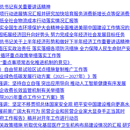
平总书记有关重要讲话精神
专项行动进展情况汇报并研究加快培育服务消费新增长点等促消费
降低全社会物流成本行动落实情况汇报等
落实全国生态环境保护大会精神全面推进美丽中国建设工作情况的
固拓展经济回升向好势头 努力完成全年经济社会发展目标任务
平总书记关于上半年经济形势和做好下半年经济工作重要讲话精神
面压实政治责任 落实落细各项防汛措施 全力保障人民生命财产
大循环重点政策举措落实工作等
”重点事项常态化推进机制的意见》
海）自由贸易试验区试点措施复制推广工作等
绿色低碳发展行动方案（2025－2027年）》等
调：坚持自立自强 突出应用导向 推动人工智能健康有序发展
涉企收费长效监管机制有关举措等
2025年重点工作分工方案》等
强调：坚定不移贯彻总体国家安全观 把平安中国建设推向更高水
展前景广阔大有可为 民营企业和民营企业家大显身手正当其时
政府工作报告》稿并对开年工作进行动员
关政策措施 听取优化基层医疗卫生机构布局建设情况的汇报 研