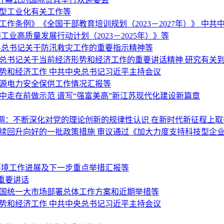
新型工业化有关工作等
作条例》《全国干部教育培训规划（2023－2027年）》 中
业高质量发展行动计划（2023－2025年）》等
平总书记关于防汛救灾工作的重要指示精神等
平总书记关于当前经济形势和经济工作的重要讲话精神 研究有关
势和经济工作 中共中央总书记习近平主持会议
能源电力安全保供工作情况汇报等
中走在前做示范 谱写“强富美高”新江苏现代化建设新篇章
调：不断深化对党的理论创新的规律性认识 在新时代新征程上
持续回升向好的一批政策措施 审议通过《加大力度支持科技型企
环境工作进展及下一步重点举措汇报等
重要讲话
全国统一大市场部署总体工作方案和近期举措等
势和经济工作 中共中央总书记习近平主持会议