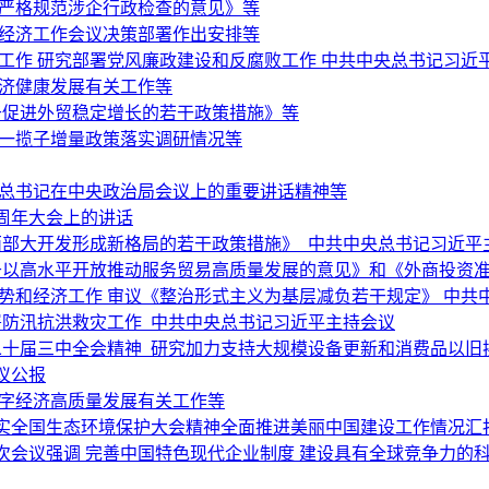
于严格规范涉企行政检查的意见》等
央经济工作会议决策部署作出安排等
济工作 研究部署党风廉政建设和反腐败工作 中共中央总书记习近
经济健康发展有关工作等
于促进外贸稳定增长的若干政策措施》等
和一揽子增量政策落实调研情况等
平总书记在中央政治局会议上的重要讲话精神等
周年大会上的讲话
西部大开发形成新格局的若干政策措施》 中共中央总书记习近平
以高水平开放推动服务贸易高质量发展的意见》和《外商投资准入
势和经济工作 审议《整治形式主义为基层减负若干规定》 中共
署防汛抗洪救灾工作 中共中央总书记习近平主持会议
二十届三中全会精神 研究加力支持大规模设备更新和消费品以旧
议公报
数字经济高质量发展有关工作等
实全国生态环境保护大会精神全面推进美丽中国建设工作情况汇
次会议强调 完善中国特色现代企业制度 建设具有全球竞争力的