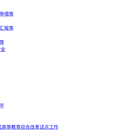
举措等
汇报等
等
安全
平
究高等教育综合改革试点工作