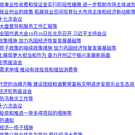
行政事业性收费和保证金实行阶段性缓缴 进一步帮助市场主体减
就业创业的政策 拓展就业空间培育壮大市场主体和经济新动能
十七次会议
济大盘督导和服务工作汇报等
国代表大会10月16日在北京召开 习近平主持会议
政策措施 加力巩固经济恢复发展基础等
揽子政策的接续政策措施 加力巩固经济恢复发展基础等
上展现更大担当和作为 奋力开创辽宁振兴发展新局面
形势座谈会
需求举措 推动有效投资和增加消费等
代党的治疆方略 建设团结和谐繁荣富裕文明进步安居乐业生态良
经济形势座谈会
好防汛救灾工作等
十六次会议
间投资和推进一举多得项目的措施等
的通知
稳经济一揽子措施
政策以就业优先为导向 稳住经济大盘等