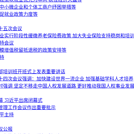
为中小微企业和个体工商户纾困举措等
岗促就业政策力度等
十五次会议
行业实行阶段性缓缴养老保险费政策 加大失业保险支持稳岗和培
持会议
规模增值税留抵退税的政策安排等
持
部培训班开班式上发表重要讲话
十四次会议强调：加快建设世界一流企业 加强基础学科人才培养
强调 坚定不移走中国人权发展道路 更好推动我国人权事业发
幕 习近平出席闭幕式
管理工作会议作出重要批示
平主持
议公报