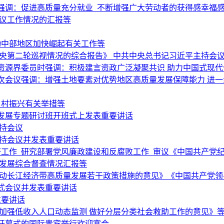
强调：促进高质量充分就业 不断增强广大劳动者的获得感幸福
复议工作情况的汇报等
动中部地区加快崛起有关工作等
央第二轮巡视情况的综合报告》 中共中央总书记习近平主持会
资源界委员时强调：积极建言资政广泛凝聚共识 助力中国式现代
次会议强调：增强土地要素对优势地区高质量发展保障能力 进
乡村振兴有关举措等
发展专题研讨班开班式上发表重要讲话
持会议
主持会议并发表重要讲话
经济工作 研究部署党风廉政建设和反腐败工作 审议《中国共产党
量发展综合督查情况汇报等
推动长江经济带高质量发展若干政策措施的意见》《中国共产党领
式会议并发表重要讲话
重要讲话
加强低收入人口动态监测 做好分层分类社会救助工作的意见》
会开幕式的国际贵宾举行欢迎宴会