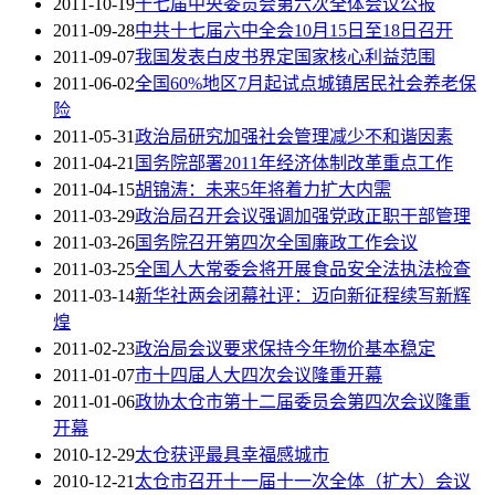
2011-10-19
十七届中央委员会第六次全体会议公报
2011-09-28
中共十七届六中全会10月15日至18日召开
2011-09-07
我国发表白皮书界定国家核心利益范围
2011-06-02
全国60%地区7月起试点城镇居民社会养老保
险
2011-05-31
政治局研究加强社会管理减少不和谐因素
2011-04-21
国务院部署2011年经济体制改革重点工作
2011-04-15
胡锦涛：未来5年将着力扩大内需
2011-03-29
政治局召开会议强调加强党政正职干部管理
2011-03-26
国务院召开第四次全国廉政工作会议
2011-03-25
全国人大常委会将开展食品安全法执法检查
2011-03-14
新华社两会闭幕社评：迈向新征程续写新辉
煌
2011-02-23
政治局会议要求保持今年物价基本稳定
2011-01-07
市十四届人大四次会议隆重开幕
2011-01-06
政协太仓市第十二届委员会第四次会议隆重
开幕
2010-12-29
太仓获评最具幸福感城市
2010-12-21
太仓市召开十一届十一次全体（扩大）会议