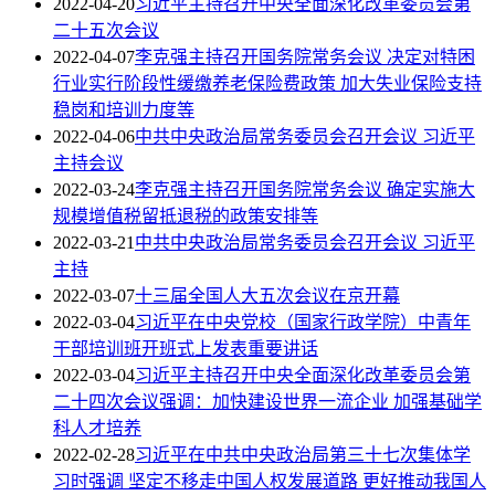
2022-04-20
习近平主持召开中央全面深化改革委员会第
二十五次会议
2022-04-07
李克强主持召开国务院常务会议 决定对特困
行业实行阶段性缓缴养老保险费政策 加大失业保险支持
稳岗和培训力度等
2022-04-06
中共中央政治局常务委员会召开会议 习近平
主持会议
2022-03-24
李克强主持召开国务院常务会议 确定实施大
规模增值税留抵退税的政策安排等
2022-03-21
中共中央政治局常务委员会召开会议 习近平
主持
2022-03-07
十三届全国人大五次会议在京开幕
2022-03-04
习近平在中央党校（国家行政学院）中青年
干部培训班开班式上发表重要讲话
2022-03-04
习近平主持召开中央全面深化改革委员会第
二十四次会议强调：加快建设世界一流企业 加强基础学
科人才培养
2022-02-28
习近平在中共中央政治局第三十七次集体学
习时强调 坚定不移走中国人权发展道路 更好推动我国人