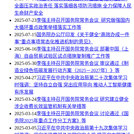
全面压实政治责任 落实落细各项防汛措施 全力保障人民
生命财产安全
2025-07-23
李强主持召开国务院常务会议 研究做强国内
大循环重点政策举措落实工作等
2025-07-15
国务院办公厅印发《关于健全“高效办成一件
事”重点事项常态化推进机制的意见》
2025-06-16
李强主持召开国务院常务会议 部署中国（上
海）自由贸易试验区试点措施复制推广工作等
2025-05-30
李强主持召开国务院常务会议 审议通过《制
造业绿色低碳发展行动方案（2025－2027年）》等
2025-04-27
习近平在中共中央政治局第二十次集体学习
时强调：坚持自立自强 突出应用导向 推动人工智能健康
有序发展
2025-03-24
李强主持召开国务院常务会议 研究建立健全
涉企收费长效监管机制有关举措等
2025-03-14
李强主持召开国务院常务会议 讨论通过《国
务院2025年重点工作分工方案》等
2025-03-05
习近平在中共中央政治局第十九次集体学习