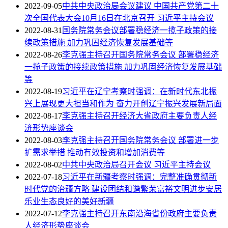
2022-09-05
中共中央政治局会议建议 中国共产党第二十
次全国代表大会10月16日在北京召开 习近平主持会议
2022-08-31
国务院常务会议部署稳经济一揽子政策的接
续政策措施 加力巩固经济恢复发展基础等
2022-08-26
李克强主持召开国务院常务会议 部署稳经济
一揽子政策的接续政策措施 加力巩固经济恢复发展基础
等
2022-08-19
习近平在辽宁考察时强调：在新时代东北振
兴上展现更大担当和作为 奋力开创辽宁振兴发展新局面
2022-08-17
李克强主持召开经济大省政府主要负责人经
济形势座谈会
2022-08-03
李克强主持召开国务院常务会议 部署进一步
扩需求举措 推动有效投资和增加消费等
2022-08-02
中共中央政治局召开会议 习近平主持会议
2022-07-18
习近平在新疆考察时强调：完整准确贯彻新
时代党的治疆方略 建设团结和谐繁荣富裕文明进步安居
乐业生态良好的美好新疆
2022-07-12
李克强主持召开东南沿海省份政府主要负责
人经济形势座谈会