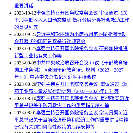
重要讲话
2023-10-12
李强主持召开国务院常务会议 审议通过《关
于加强低收入人口动态监测 做好分层分类社会救助工作
的意见》等
2023-09-25
习近平和彭丽媛为出席杭州第19届亚洲运动
会开幕式的国际贵宾举行欢迎宴会
2023-09-25
李强主持召开国务院常务会议 研究加快推进
新型工业化有关工作等
2023-09-05
中共中央政治局召开会议 审议《干部教育培
训工作条例》《全国干部教育培训规划（2023－2027
年）》 中共中央总书记习近平主持会议
2023-08-28
李强主持召开国务院常务会议 审议通过《医
药工业高质量发展行动计划（2023－2025年）》等
2023-08-10
李强主持召开国务院常务会议 贯彻落实习近
平总书记关于防汛救灾工作的重要指示精神等
2023-08-01
李强主持召开国务院常务会议 学习贯彻习近
平总书记关于当前经济形势和经济工作的重要讲话精神
研究有关到期阶段性政策的后续安排等