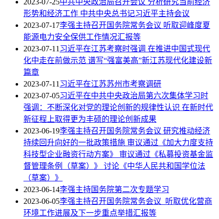
2023-07-25
中共中央政治局召开会议 分析研究当前经济
形势和经济工作 中共中央总书记习近平主持会议
2023-07-17
李强主持召开国务院常务会议 听取迎峰度夏
能源电力安全保供工作情况汇报等
2023-07-11
习近平在江苏考察时强调 在推进中国式现代
化中走在前做示范 谱写“强富美高”新江苏现代化建设新
篇章
2023-07-11
习近平在江苏苏州市考察调研
2023-07-05
习近平在中共中央政治局第六次集体学习时
强调：不断深化对党的理论创新的规律性认识 在新时代
新征程上取得更为丰硕的理论创新成果
2023-06-19
李强主持召开国务院常务会议 研究推动经济
持续回升向好的一批政策措施 审议通过《加大力度支持
科技型企业融资行动方案》 审议通过《私募投资基金监
督管理条例（草案）》 讨论《中华人民共和国学位法
（草案）》
2023-06-14
李强主持国务院第二次专题学习
2023-06-05
李强主持召开国务院常务会议 听取优化营商
环境工作进展及下一步重点举措汇报等