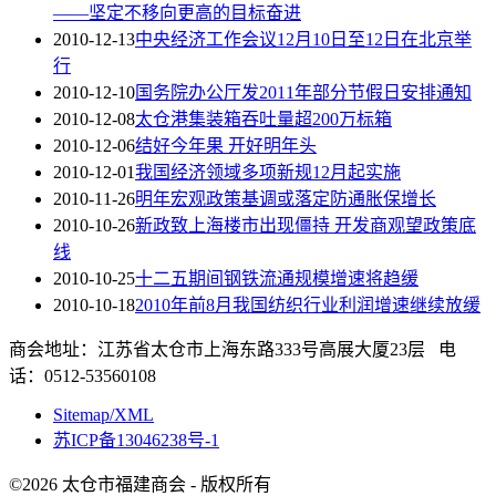
——坚定不移向更高的目标奋进
2010-12-13
中央经济工作会议12月10日至12日在北京举
行
2010-12-10
国务院办公厅发2011年部分节假日安排通知
2010-12-08
太仓港集装箱吞吐量超200万标箱
2010-12-06
结好今年果 开好明年头
2010-12-01
我国经济领域多项新规12月起实施
2010-11-26
明年宏观政策基调或落定防通胀保增长
2010-10-26
新政致上海楼市出现僵持 开发商观望政策底
线
2010-10-25
十二五期间钢铁流通规模增速将趋缓
2010-10-18
2010年前8月我国纺织行业利润增速继续放缓
商会地址：江苏省太仓市上海东路333号高展大厦23层 电
话：0512-53560108
Sitemap/XML
苏ICP备13046238号-1
©2026 太仓市福建商会 - 版权所有