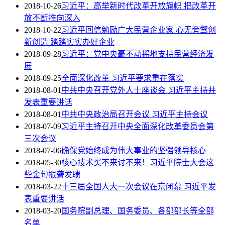
2018-10-26
习近平：高举新时代改革开放旗帜 把改革开
放不断推向深入
2018-10-22
习近平回信勉励广大民营企业家 心无旁骛创
新创造 踏踏实实办好企业
2018-09-28
习近平：党中央毫不动摇地支持民营经济发
展
2018-09-25
全面深化改革 习近平要求重在落实
2018-08-01
中共中央召开党外人士座谈会 习近平主持并
发表重要讲话
2018-08-01
中共中央政治局召开会议 习近平主持会议
2018-07-09
习近平主持召开中央全面深化改革委员会第
三次会议
2018-07-06
确保党始终成为伟大事业的坚强领导核心
2018-05-30
核心技术买不来讨不来！习近平院士大会这
些金句振聋发聩
2018-03-22
十三届全国人大一次会议在京闭幕 习近平发
表重要讲话
2018-03-20
国务院副总理、国务委员、各部部长等全部
名单