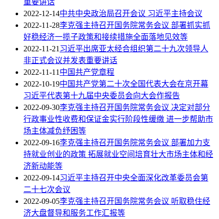
重要讲话
2022-12-14
中共中央政治局召开会议 习近平主持会议
2022-11-28
李克强主持召开国务院常务会议 部署抓实抓
好稳经济一揽子政策和接续措施全面落地见效等
2022-11-21
习近平出席亚太经合组织第二十九次领导人
非正式会议并发表重要讲话
2022-11-11
中国共产党章程
2022-10-19
中国共产党第二十次全国代表大会在京开幕
习近平代表第十九届中央委员会向大会作报告
2022-09-30
李克强主持召开国务院常务会议 决定对部分
行政事业性收费和保证金实行阶段性缓缴 进一步帮助市
场主体减负纾困等
2022-09-16
李克强主持召开国务院常务会议 部署加力支
持就业创业的政策 拓展就业空间培育壮大市场主体和经
济新动能等
2022-09-14
习近平主持召开中央全面深化改革委员会第
二十七次会议
2022-09-05
李克强主持召开国务院常务会议 听取稳住经
济大盘督导和服务工作汇报等