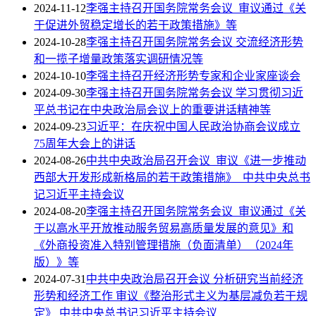
2024-11-12
李强主持召开国务院常务会议 审议通过《关
于促进外贸稳定增长的若干政策措施》等
2024-10-28
李强主持召开国务院常务会议 交流经济形势
和一揽子增量政策落实调研情况等
2024-10-10
李强主持召开经济形势专家和企业家座谈会
2024-09-30
李强主持召开国务院常务会议 学习贯彻习近
平总书记在中央政治局会议上的重要讲话精神等
2024-09-23
习近平：在庆祝中国人民政治协商会议成立
75周年大会上的讲话
2024-08-26
中共中央政治局召开会议 审议《进一步推动
西部大开发形成新格局的若干政策措施》 中共中央总书
记习近平主持会议
2024-08-20
李强主持召开国务院常务会议 审议通过《关
于以高水平开放推动服务贸易高质量发展的意见》和
《外商投资准入特别管理措施（负面清单）（2024年
版）》等
2024-07-31
中共中央政治局召开会议 分析研究当前经济
形势和经济工作 审议《整治形式主义为基层减负若干规
定》 中共中央总书记习近平主持会议