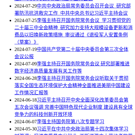
2024-07-29
中共中央政治局常务委员会召开会议 研究部
署防汛抗洪救灾工作 中共中央总书记习近平主持会议
2024-07-25
李强主持召开国务院常务会议 学习贯彻党的
二十届三中全会精神 研究加力支持大规模设备更新和消
费品以旧换新政策措施 审议通过《退役军人安置条例
（草案）》
2024-07-19
中国共产党第二十届中央委员会第三次全体
会议公报
2024-07-09
李强主持召开国务院常务会议 研究部署推进
数字经济高质量发展有关工作等
2024-06-28
李强主持召开国务院常务会议听取关于贯彻
落实全国生态环境保护大会精神全面推进美丽中国建设
工作情况汇报等
2024-06-18
习近平主持召开中央全面深化改革委员会第
五次会议强调 完善中国特色现代企业制度 建设具有全球
竞争力的科技创新开放环境
2024-06-07
李强主持国务院第八次专题学习
2024-05-30
习近平在中共中央政治局第十四次集体学习