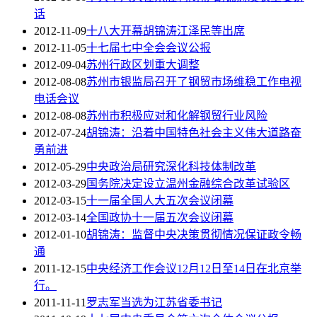
话
2012-11-09
十八大开幕胡锦涛江泽民等出席
2012-11-05
十七届七中全会会议公报
2012-09-04
苏州行政区划重大调整
2012-08-08
苏州市银监局召开了钢贸市场维稳工作电视
电话会议
2012-08-08
苏州市积极应对和化解钢贸行业风险
2012-07-24
胡锦涛：沿着中国特色社会主义伟大道路奋
勇前进
2012-05-29
中央政治局研究深化科技体制改革
2012-03-29
国务院决定设立温州金融综合改革试验区
2012-03-15
十一届全国人大五次会议闭幕
2012-03-14
全国政协十一届五次会议闭幕
2012-01-10
胡锦涛：监督中央决策贯彻情况保证政令畅
通
2011-12-15
中央经济工作会议12月12日至14日在北京举
行。
2011-11-11
罗志军当选为江苏省委书记