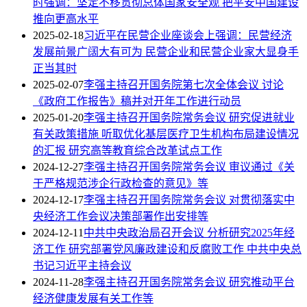
时强调：坚定不移贯彻总体国家安全观 把平安中国建设
推向更高水平
2025-02-18
习近平在民营企业座谈会上强调：民营经济
发展前景广阔大有可为 民营企业和民营企业家大显身手
正当其时
2025-02-07
李强主持召开国务院第七次全体会议 讨论
《政府工作报告》稿并对开年工作进行动员
2025-01-20
李强主持召开国务院常务会议 研究促进就业
有关政策措施 听取优化基层医疗卫生机构布局建设情况
的汇报 研究高等教育综合改革试点工作
2024-12-27
李强主持召开国务院常务会议 审议通过《关
于严格规范涉企行政检查的意见》等
2024-12-17
李强主持召开国务院常务会议 对贯彻落实中
央经济工作会议决策部署作出安排等
2024-12-11
中共中央政治局召开会议 分析研究2025年经
济工作 研究部署党风廉政建设和反腐败工作 中共中央总
书记习近平主持会议
2024-11-28
李强主持召开国务院常务会议 研究推动平台
经济健康发展有关工作等