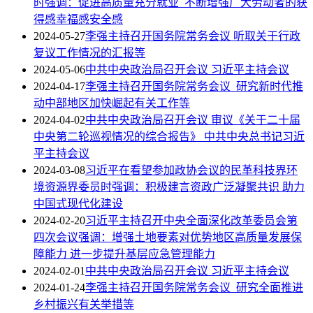
时强调：促进高质量充分就业 不断增强广大劳动者的获
得感幸福感安全感
2024-05-27
李强主持召开国务院常务会议 听取关于行政
复议工作情况的汇报等
2024-05-06
中共中央政治局召开会议 习近平主持会议
2024-04-17
李强主持召开国务院常务会议 研究新时代推
动中部地区加快崛起有关工作等
2024-04-02
中共中央政治局召开会议 审议《关于二十届
中央第二轮巡视情况的综合报告》 中共中央总书记习近
平主持会议
2024-03-08
习近平在看望参加政协会议的民革科技界环
境资源界委员时强调：积极建言资政广泛凝聚共识 助力
中国式现代化建设
2024-02-20
习近平主持召开中央全面深化改革委员会第
四次会议强调：增强土地要素对优势地区高质量发展保
障能力 进一步提升基层应急管理能力
2024-02-01
中共中央政治局召开会议 习近平主持会议
2024-01-24
李强主持召开国务院常务会议 研究全面推进
乡村振兴有关举措等