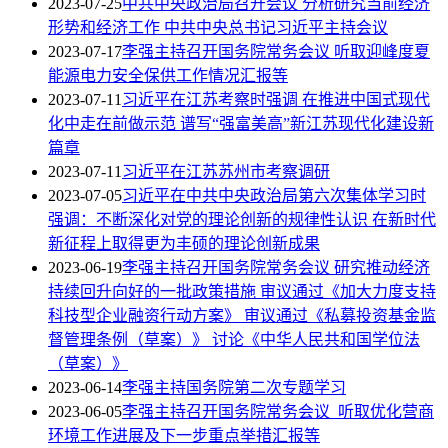
2023-07-25
中共中央政治局召开会议 分析研究当前经济
形势和经济工作 中共中央总书记习近平主持会议
2023-07-17
李强主持召开国务院常务会议 听取迎峰度夏
能源电力安全保供工作情况汇报等
2023-07-11
习近平在江苏考察时强调 在推进中国式现代
化中走在前做示范 谱写“强富美高”新江苏现代化建设新
篇章
2023-07-11
习近平在江苏苏州市考察调研
2023-07-05
习近平在中共中央政治局第六次集体学习时
强调：不断深化对党的理论创新的规律性认识 在新时代
新征程上取得更为丰硕的理论创新成果
2023-06-19
李强主持召开国务院常务会议 研究推动经济
持续回升向好的一批政策措施 审议通过《加大力度支持
科技型企业融资行动方案》 审议通过《私募投资基金监
督管理条例（草案）》 讨论《中华人民共和国学位法
（草案）》
2023-06-14
李强主持国务院第二次专题学习
2023-06-05
李强主持召开国务院常务会议 听取优化营商
环境工作进展及下一步重点举措汇报等