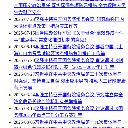
全面压实政治责任 落实落细各项防汛措施 全力保障人民
生命财产安全
2025-07-23
李强主持召开国务院常务会议 研究做强国内
大循环重点政策举措落实工作等
2025-07-15
国务院办公厅印发《关于健全“高效办成一件
事”重点事项常态化推进机制的意见》
2025-06-16
李强主持召开国务院常务会议 部署中国（上
海）自由贸易试验区试点措施复制推广工作等
2025-05-30
李强主持召开国务院常务会议 审议通过《制
造业绿色低碳发展行动方案（2025－2027年）》等
2025-04-27
习近平在中共中央政治局第二十次集体学习
时强调：坚持自立自强 突出应用导向 推动人工智能健康
有序发展
2025-03-24
李强主持召开国务院常务会议 研究建立健全
涉企收费长效监管机制有关举措等
2025-03-14
李强主持召开国务院常务会议 讨论通过《国
务院2025年重点工作分工方案》等
2025-03-05
习近平在中共中央政治局第十九次集体学习