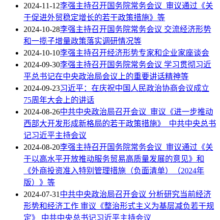
2024-11-12
李强主持召开国务院常务会议 审议通过《关
于促进外贸稳定增长的若干政策措施》等
2024-10-28
李强主持召开国务院常务会议 交流经济形势
和一揽子增量政策落实调研情况等
2024-10-10
李强主持召开经济形势专家和企业家座谈会
2024-09-30
李强主持召开国务院常务会议 学习贯彻习近
平总书记在中央政治局会议上的重要讲话精神等
2024-09-23
习近平：在庆祝中国人民政治协商会议成立
75周年大会上的讲话
2024-08-26
中共中央政治局召开会议 审议《进一步推动
西部大开发形成新格局的若干政策措施》 中共中央总书
记习近平主持会议
2024-08-20
李强主持召开国务院常务会议 审议通过《关
于以高水平开放推动服务贸易高质量发展的意见》和
《外商投资准入特别管理措施（负面清单）（2024年
版）》等
2024-07-31
中共中央政治局召开会议 分析研究当前经济
形势和经济工作 审议《整治形式主义为基层减负若干规
定》 中共中央总书记习近平主持会议