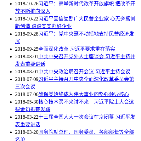
2018-10-26
习近平：高举新时代改革开放旗帜 把改革开
放不断推向深入
2018-10-22
习近平回信勉励广大民营企业家 心无旁骛创
新创造 踏踏实实办好企业
2018-09-28
习近平：党中央毫不动摇地支持民营经济发
展
2018-09-25
全面深化改革 习近平要求重在落实
2018-08-01
中共中央召开党外人士座谈会 习近平主持并
发表重要讲话
2018-08-01
中共中央政治局召开会议 习近平主持会议
2018-07-09
习近平主持召开中央全面深化改革委员会第
三次会议
2018-07-06
确保党始终成为伟大事业的坚强领导核心
2018-05-30
核心技术买不来讨不来！习近平院士大会这
些金句振聋发聩
2018-03-22
十三届全国人大一次会议在京闭幕 习近平发
表重要讲话
2018-03-20
国务院副总理、国务委员、各部部长等全部
名单