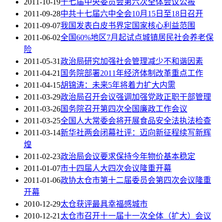
2011-10-19
十七届中央委员会第六次全体会议公报
2011-09-28
中共十七届六中全会10月15日至18日召开
2011-09-07
我国发表白皮书界定国家核心利益范围
2011-06-02
全国60%地区7月起试点城镇居民社会养老保
险
2011-05-31
政治局研究加强社会管理减少不和谐因素
2011-04-21
国务院部署2011年经济体制改革重点工作
2011-04-15
胡锦涛：未来5年将着力扩大内需
2011-03-29
政治局召开会议强调加强党政正职干部管理
2011-03-26
国务院召开第四次全国廉政工作会议
2011-03-25
全国人大常委会将开展食品安全法执法检查
2011-03-14
新华社两会闭幕社评：迈向新征程续写新辉
煌
2011-02-23
政治局会议要求保持今年物价基本稳定
2011-01-07
市十四届人大四次会议隆重开幕
2011-01-06
政协太仓市第十二届委员会第四次会议隆重
开幕
2010-12-29
太仓获评最具幸福感城市
2010-12-21
太仓市召开十一届十一次全体（扩大）会议