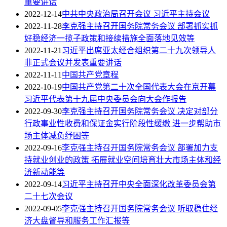
重要讲话
2022-12-14
中共中央政治局召开会议 习近平主持会议
2022-11-28
李克强主持召开国务院常务会议 部署抓实抓
好稳经济一揽子政策和接续措施全面落地见效等
2022-11-21
习近平出席亚太经合组织第二十九次领导人
非正式会议并发表重要讲话
2022-11-11
中国共产党章程
2022-10-19
中国共产党第二十次全国代表大会在京开幕
习近平代表第十九届中央委员会向大会作报告
2022-09-30
李克强主持召开国务院常务会议 决定对部分
行政事业性收费和保证金实行阶段性缓缴 进一步帮助市
场主体减负纾困等
2022-09-16
李克强主持召开国务院常务会议 部署加力支
持就业创业的政策 拓展就业空间培育壮大市场主体和经
济新动能等
2022-09-14
习近平主持召开中央全面深化改革委员会第
二十七次会议
2022-09-05
李克强主持召开国务院常务会议 听取稳住经
济大盘督导和服务工作汇报等