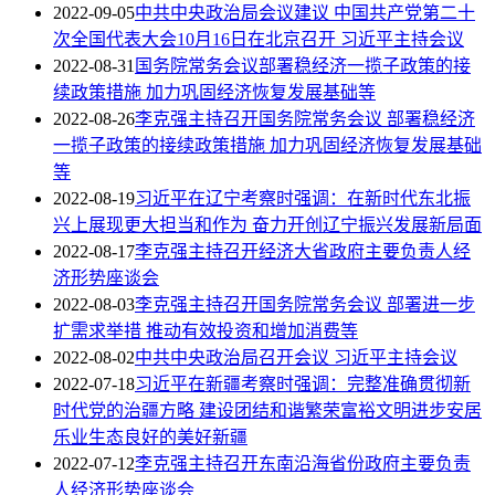
2022-09-05
中共中央政治局会议建议 中国共产党第二十
次全国代表大会10月16日在北京召开 习近平主持会议
2022-08-31
国务院常务会议部署稳经济一揽子政策的接
续政策措施 加力巩固经济恢复发展基础等
2022-08-26
李克强主持召开国务院常务会议 部署稳经济
一揽子政策的接续政策措施 加力巩固经济恢复发展基础
等
2022-08-19
习近平在辽宁考察时强调：在新时代东北振
兴上展现更大担当和作为 奋力开创辽宁振兴发展新局面
2022-08-17
李克强主持召开经济大省政府主要负责人经
济形势座谈会
2022-08-03
李克强主持召开国务院常务会议 部署进一步
扩需求举措 推动有效投资和增加消费等
2022-08-02
中共中央政治局召开会议 习近平主持会议
2022-07-18
习近平在新疆考察时强调：完整准确贯彻新
时代党的治疆方略 建设团结和谐繁荣富裕文明进步安居
乐业生态良好的美好新疆
2022-07-12
李克强主持召开东南沿海省份政府主要负责
人经济形势座谈会