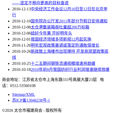
——坚定不移向更高的目标奋进
2010-12-13
中央经济工作会议12月10日至12日在北京举
行
2010-12-10
国务院办公厅发2011年部分节假日安排通知
2010-12-08
太仓港集装箱吞吐量超200万标箱
2010-12-06
结好今年果 开好明年头
2010-12-01
我国经济领域多项新规12月起实施
2010-11-26
明年宏观政策基调或落定防通胀保增长
2010-10-26
新政致上海楼市出现僵持 开发商观望政策底
线
2010-10-25
十二五期间钢铁流通规模增速将趋缓
2010-10-18
2010年前8月我国纺织行业利润增速继续放缓
商会地址：江苏省太仓市上海东路333号高展大厦23层 电
话：0512-53560108
Sitemap/XML
苏ICP备13046238号-1
©2026 太仓市福建商会 - 版权所有