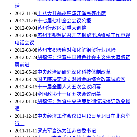
话
2012-11-09
十八大开幕胡锦涛江泽民等出席
2012-11-05
十七届七中全会会议公报
2012-09-04
苏州行政区划重大调整
2012-08-08
苏州市银监局召开了钢贸市场维稳工作电视
电话会议
2012-08-08
苏州市积极应对和化解钢贸行业风险
2012-07-24
胡锦涛：沿着中国特色社会主义伟大道路奋
勇前进
2012-05-29
中央政治局研究深化科技体制改革
2012-03-29
国务院决定设立温州金融综合改革试验区
2012-03-15
十一届全国人大五次会议闭幕
2012-03-14
全国政协十一届五次会议闭幕
2012-01-10
胡锦涛：监督中央决策贯彻情况保证政令畅
通
2011-12-15
中央经济工作会议12月12日至14日在北京举
行。
2011-11-11
罗志军当选为江苏省委书记