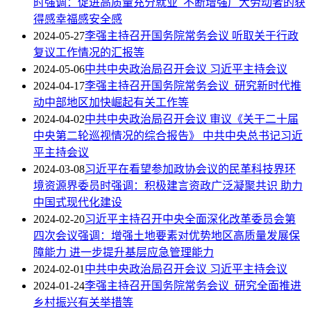
时强调：促进高质量充分就业 不断增强广大劳动者的获
得感幸福感安全感
2024-05-27
李强主持召开国务院常务会议 听取关于行政
复议工作情况的汇报等
2024-05-06
中共中央政治局召开会议 习近平主持会议
2024-04-17
李强主持召开国务院常务会议 研究新时代推
动中部地区加快崛起有关工作等
2024-04-02
中共中央政治局召开会议 审议《关于二十届
中央第二轮巡视情况的综合报告》 中共中央总书记习近
平主持会议
2024-03-08
习近平在看望参加政协会议的民革科技界环
境资源界委员时强调：积极建言资政广泛凝聚共识 助力
中国式现代化建设
2024-02-20
习近平主持召开中央全面深化改革委员会第
四次会议强调：增强土地要素对优势地区高质量发展保
障能力 进一步提升基层应急管理能力
2024-02-01
中共中央政治局召开会议 习近平主持会议
2024-01-24
李强主持召开国务院常务会议 研究全面推进
乡村振兴有关举措等