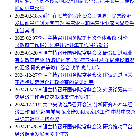
时强调：坚定不移贯彻总体国家安全观 把平安中国建设
推向更高水平
2025-02-18
习近平在民营企业座谈会上强调：民营经济
发展前景广阔大有可为 民营企业和民营企业家大显身手
正当其时
2025-02-07
李强主持召开国务院第七次全体会议 讨论
《政府工作报告》稿并对开年工作进行动员
2025-01-20
李强主持召开国务院常务会议 研究促进就业
有关政策措施 听取优化基层医疗卫生机构布局建设情况
的汇报 研究高等教育综合改革试点工作
2024-12-27
李强主持召开国务院常务会议 审议通过《关
于严格规范涉企行政检查的意见》等
2024-12-17
李强主持召开国务院常务会议 对贯彻落实中
央经济工作会议决策部署作出安排等
2024-12-11
中共中央政治局召开会议 分析研究2025年经
济工作 研究部署党风廉政建设和反腐败工作 中共中央总
书记习近平主持会议
2024-11-28
李强主持召开国务院常务会议 研究推动平台
经济健康发展有关工作等