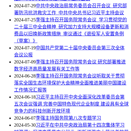
2024-07-29
中共中央政治局常务委员会召开会议 研究部
署防汛抗洪救灾工作 中共中央总书记习近平主持会议
2024-07-25
李强主持召开国务院常务会议 学习贯彻党的
二十届三中全会精神 研究加力支持大规模设备更新和消
费品以旧换新政策措施 审议通过《退役军人安置条例
（草案）》
2024-07-19
中国共产党第二十届中央委员会第三次全体
会议公报
2024-07-09
李强主持召开国务院常务会议 研究部署推进
数字经济高质量发展有关工作等
2024-06-28
李强主持召开国务院常务会议听取关于贯彻
落实全国生态环境保护大会精神全面推进美丽中国建设
工作情况汇报等
2024-06-18
习近平主持召开中央全面深化改革委员会第
五次会议强调 完善中国特色现代企业制度 建设具有全球
竞争力的科技创新开放环境
2024-06-07
李强主持国务院第八次专题学习
2024-05-30
习近平在中共中央政治局第十四次集体学习