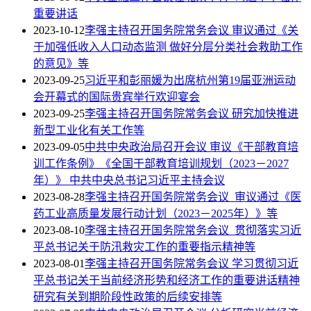
重要讲话
2023-10-12
李强主持召开国务院常务会议 审议通过《关
于加强低收入人口动态监测 做好分层分类社会救助工作
的意见》等
2023-09-25
习近平和彭丽媛为出席杭州第19届亚洲运动
会开幕式的国际贵宾举行欢迎宴会
2023-09-25
李强主持召开国务院常务会议 研究加快推进
新型工业化有关工作等
2023-09-05
中共中央政治局召开会议 审议《干部教育培
训工作条例》《全国干部教育培训规划（2023－2027
年）》 中共中央总书记习近平主持会议
2023-08-28
李强主持召开国务院常务会议 审议通过《医
药工业高质量发展行动计划（2023－2025年）》等
2023-08-10
李强主持召开国务院常务会议 贯彻落实习近
平总书记关于防汛救灾工作的重要指示精神等
2023-08-01
李强主持召开国务院常务会议 学习贯彻习近
平总书记关于当前经济形势和经济工作的重要讲话精神
研究有关到期阶段性政策的后续安排等