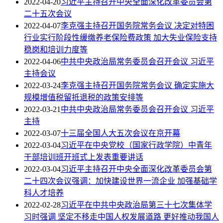
2022-04-20
习近平主持召开中央全面深化改革委员会第
二十五次会议
2022-04-07
李克强主持召开国务院常务会议 决定对特困
行业实行阶段性缓缴养老保险费政策 加大失业保险支持
稳岗和培训力度等
2022-04-06
中共中央政治局常务委员会召开会议 习近平
主持会议
2022-03-24
李克强主持召开国务院常务会议 确定实施大
规模增值税留抵退税的政策安排等
2022-03-21
中共中央政治局常务委员会召开会议 习近平
主持
2022-03-07
十三届全国人大五次会议在京开幕
2022-03-04
习近平在中央党校（国家行政学院）中青年
干部培训班开班式上发表重要讲话
2022-03-04
习近平主持召开中央全面深化改革委员会第
二十四次会议强调：加快建设世界一流企业 加强基础学
科人才培养
2022-02-28
习近平在中共中央政治局第三十七次集体学
习时强调 坚定不移走中国人权发展道路 更好推动我国人