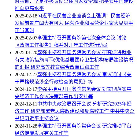
时强调：坚定不移贯彻总体国家安全观 把平安中国建设
推向更高水平
2025-02-18
习近平在民营企业座谈会上强调：民营经济
发展前景广阔大有可为 民营企业和民营企业家大显身手
正当其时
2025-02-07
李强主持召开国务院第七次全体会议 讨论
《政府工作报告》稿并对开年工作进行动员
2025-01-20
李强主持召开国务院常务会议 研究促进就业
有关政策措施 听取优化基层医疗卫生机构布局建设情况
的汇报 研究高等教育综合改革试点工作
2024-12-27
李强主持召开国务院常务会议 审议通过《关
于严格规范涉企行政检查的意见》等
2024-12-17
李强主持召开国务院常务会议 对贯彻落实中
央经济工作会议决策部署作出安排等
2024-12-11
中共中央政治局召开会议 分析研究2025年经
济工作 研究部署党风廉政建设和反腐败工作 中共中央总
书记习近平主持会议
2024-11-28
李强主持召开国务院常务会议 研究推动平台
经济健康发展有关工作等