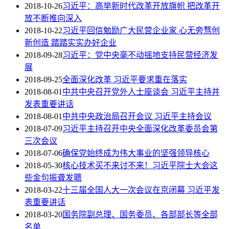
2018-10-26
习近平：高举新时代改革开放旗帜 把改革开
放不断推向深入
2018-10-22
习近平回信勉励广大民营企业家 心无旁骛创
新创造 踏踏实实办好企业
2018-09-28
习近平：党中央毫不动摇地支持民营经济发
展
2018-09-25
全面深化改革 习近平要求重在落实
2018-08-01
中共中央召开党外人士座谈会 习近平主持并
发表重要讲话
2018-08-01
中共中央政治局召开会议 习近平主持会议
2018-07-09
习近平主持召开中央全面深化改革委员会第
三次会议
2018-07-06
确保党始终成为伟大事业的坚强领导核心
2018-05-30
核心技术买不来讨不来！习近平院士大会这
些金句振聋发聩
2018-03-22
十三届全国人大一次会议在京闭幕 习近平发
表重要讲话
2018-03-20
国务院副总理、国务委员、各部部长等全部
名单