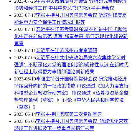
2023-07-25
中共中央政治局召开会议 分析研究当前经济
形势和经济工作 中共中央总书记习近平主持会议
2023-07-17
李强主持召开国务院常务会议 听取迎峰度夏
能源电力安全保供工作情况汇报等
2023-07-11
习近平在江苏考察时强调 在推进中国式现代
化中走在前做示范 谱写“强富美高”新江苏现代化建设新
篇章
2023-07-11
习近平在江苏苏州市考察调研
2023-07-05
习近平在中共中央政治局第六次集体学习时
强调：不断深化对党的理论创新的规律性认识 在新时代
新征程上取得更为丰硕的理论创新成果
2023-06-19
李强主持召开国务院常务会议 研究推动经济
持续回升向好的一批政策措施 审议通过《加大力度支持
科技型企业融资行动方案》 审议通过《私募投资基金监
督管理条例（草案）》 讨论《中华人民共和国学位法
（草案）》
2023-06-14
李强主持国务院第二次专题学习
2023-06-05
李强主持召开国务院常务会议 听取优化营商
环境工作进展及下一步重点举措汇报等