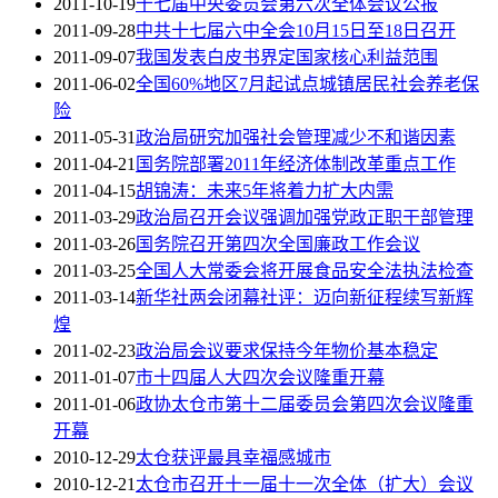
2011-10-19
十七届中央委员会第六次全体会议公报
2011-09-28
中共十七届六中全会10月15日至18日召开
2011-09-07
我国发表白皮书界定国家核心利益范围
2011-06-02
全国60%地区7月起试点城镇居民社会养老保
险
2011-05-31
政治局研究加强社会管理减少不和谐因素
2011-04-21
国务院部署2011年经济体制改革重点工作
2011-04-15
胡锦涛：未来5年将着力扩大内需
2011-03-29
政治局召开会议强调加强党政正职干部管理
2011-03-26
国务院召开第四次全国廉政工作会议
2011-03-25
全国人大常委会将开展食品安全法执法检查
2011-03-14
新华社两会闭幕社评：迈向新征程续写新辉
煌
2011-02-23
政治局会议要求保持今年物价基本稳定
2011-01-07
市十四届人大四次会议隆重开幕
2011-01-06
政协太仓市第十二届委员会第四次会议隆重
开幕
2010-12-29
太仓获评最具幸福感城市
2010-12-21
太仓市召开十一届十一次全体（扩大）会议