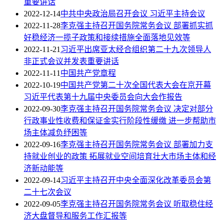
重要讲话
2022-12-14
中共中央政治局召开会议 习近平主持会议
2022-11-28
李克强主持召开国务院常务会议 部署抓实抓
好稳经济一揽子政策和接续措施全面落地见效等
2022-11-21
习近平出席亚太经合组织第二十九次领导人
非正式会议并发表重要讲话
2022-11-11
中国共产党章程
2022-10-19
中国共产党第二十次全国代表大会在京开幕
习近平代表第十九届中央委员会向大会作报告
2022-09-30
李克强主持召开国务院常务会议 决定对部分
行政事业性收费和保证金实行阶段性缓缴 进一步帮助市
场主体减负纾困等
2022-09-16
李克强主持召开国务院常务会议 部署加力支
持就业创业的政策 拓展就业空间培育壮大市场主体和经
济新动能等
2022-09-14
习近平主持召开中央全面深化改革委员会第
二十七次会议
2022-09-05
李克强主持召开国务院常务会议 听取稳住经
济大盘督导和服务工作汇报等