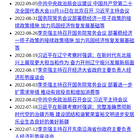
2022-09-05
中共中央政治局会议建议 中国共产党第二十
次全国代表大会10月16日在北京召开 习近平主持会议
2022-08-31
国务院常务会议部署稳经济一揽子政策的接
续政策措施 加力巩固经济恢复发展基础等
2022-08-26
李克强主持召开国务院常务会议 部署稳经济
一揽子政策的接续政策措施 加力巩固经济恢复发展基础
等
2022-08-19
习近平在辽宁考察时强调：在新时代东北振
兴上展现更大担当和作为 奋力开创辽宁振兴发展新局面
2022-08-17
李克强主持召开经济大省政府主要负责人经
济形势座谈会
2022-08-03
李克强主持召开国务院常务会议 部署进一步
扩需求举措 推动有效投资和增加消费等
2022-08-02
中共中央政治局召开会议 习近平主持会议
2022-07-18
习近平在新疆考察时强调：完整准确贯彻新
时代党的治疆方略 建设团结和谐繁荣富裕文明进步安居
乐业生态良好的美好新疆
2022-07-12
李克强主持召开东南沿海省份政府主要负责
人经济形势座谈会