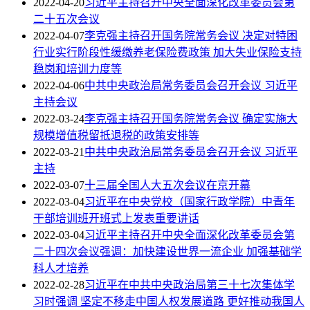
2022-04-20
习近平主持召开中央全面深化改革委员会第
二十五次会议
2022-04-07
李克强主持召开国务院常务会议 决定对特困
行业实行阶段性缓缴养老保险费政策 加大失业保险支持
稳岗和培训力度等
2022-04-06
中共中央政治局常务委员会召开会议 习近平
主持会议
2022-03-24
李克强主持召开国务院常务会议 确定实施大
规模增值税留抵退税的政策安排等
2022-03-21
中共中央政治局常务委员会召开会议 习近平
主持
2022-03-07
十三届全国人大五次会议在京开幕
2022-03-04
习近平在中央党校（国家行政学院）中青年
干部培训班开班式上发表重要讲话
2022-03-04
习近平主持召开中央全面深化改革委员会第
二十四次会议强调：加快建设世界一流企业 加强基础学
科人才培养
2022-02-28
习近平在中共中央政治局第三十七次集体学
习时强调 坚定不移走中国人权发展道路 更好推动我国人