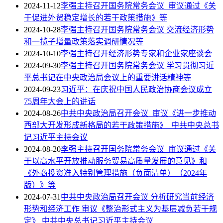
2024-11-12
李强主持召开国务院常务会议 审议通过《关
于促进外贸稳定增长的若干政策措施》等
2024-10-28
李强主持召开国务院常务会议 交流经济形势
和一揽子增量政策落实调研情况等
2024-10-10
李强主持召开经济形势专家和企业家座谈会
2024-09-30
李强主持召开国务院常务会议 学习贯彻习近
平总书记在中央政治局会议上的重要讲话精神等
2024-09-23
习近平：在庆祝中国人民政治协商会议成立
75周年大会上的讲话
2024-08-26
中共中央政治局召开会议 审议《进一步推动
西部大开发形成新格局的若干政策措施》 中共中央总书
记习近平主持会议
2024-08-20
李强主持召开国务院常务会议 审议通过《关
于以高水平开放推动服务贸易高质量发展的意见》和
《外商投资准入特别管理措施（负面清单）（2024年
版）》等
2024-07-31
中共中央政治局召开会议 分析研究当前经济
形势和经济工作 审议《整治形式主义为基层减负若干规
定》 中共中央总书记习近平主持会议