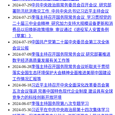
2024-07-29
中共中央政治局常务委员会召开会议 研究部
署防汛抗洪救灾工作 中共中央总书记习近平主持会议
2024-07-25
李强主持召开国务院常务会议 学习贯彻党的
二十届三中全会精神 研究加力支持大规模设备更新和消
费品以旧换新政策措施 审议通过《退役军人安置条例
（草案）》
2024-07-19
中国共产党第二十届中央委员会第三次全体
会议公报
2024-07-09
李强主持召开国务院常务会议 研究部署推进
数字经济高质量发展有关工作等
2024-06-28
李强主持召开国务院常务会议听取关于贯彻
落实全国生态环境保护大会精神全面推进美丽中国建设
工作情况汇报等
2024-06-18
习近平主持召开中央全面深化改革委员会第
五次会议强调 完善中国特色现代企业制度 建设具有全球
竞争力的科技创新开放环境
2024-06-07
李强主持国务院第八次专题学习
2024-05-30
习近平在中共中央政治局第十四次集体学习