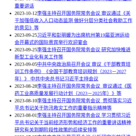
重要讲话
2023-10-12
李强主持召开国务院常务会议 审议通过《关
于加强低收入人口动态监测 做好分层分类社会救助工作
的意见》等
2023-09-25
习近平和彭丽媛为出席杭州第19届亚洲运动
会开幕式的国际贵宾举行欢迎宴会
2023-09-25
李强主持召开国务院常务会议 研究加快推进
新型工业化有关工作等
2023-09-05
中共中央政治局召开会议 审议《干部教育培
训工作条例》《全国干部教育培训规划（2023－2027
年）》 中共中央总书记习近平主持会议
2023-08-28
李强主持召开国务院常务会议 审议通过《医
药工业高质量发展行动计划（2023－2025年）》等
2023-08-10
李强主持召开国务院常务会议 贯彻落实习近
平总书记关于防汛救灾工作的重要指示精神等
2023-08-01
李强主持召开国务院常务会议 学习贯彻习近
平总书记关于当前经济形势和经济工作的重要讲话精神
研究有关到期阶段性政策的后续安排等