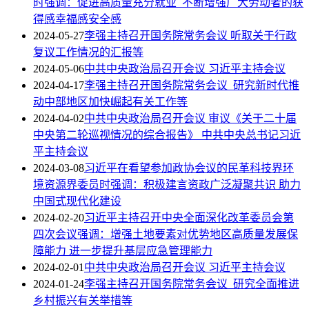
时强调：促进高质量充分就业 不断增强广大劳动者的获
得感幸福感安全感
2024-05-27
李强主持召开国务院常务会议 听取关于行政
复议工作情况的汇报等
2024-05-06
中共中央政治局召开会议 习近平主持会议
2024-04-17
李强主持召开国务院常务会议 研究新时代推
动中部地区加快崛起有关工作等
2024-04-02
中共中央政治局召开会议 审议《关于二十届
中央第二轮巡视情况的综合报告》 中共中央总书记习近
平主持会议
2024-03-08
习近平在看望参加政协会议的民革科技界环
境资源界委员时强调：积极建言资政广泛凝聚共识 助力
中国式现代化建设
2024-02-20
习近平主持召开中央全面深化改革委员会第
四次会议强调：增强土地要素对优势地区高质量发展保
障能力 进一步提升基层应急管理能力
2024-02-01
中共中央政治局召开会议 习近平主持会议
2024-01-24
李强主持召开国务院常务会议 研究全面推进
乡村振兴有关举措等