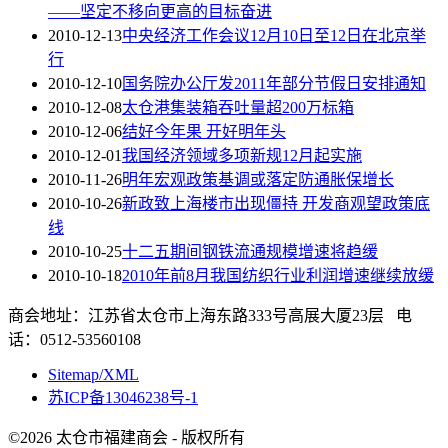
——坚定不移向更高的目标奋进
2010-12-13
中央经济工作会议12月10日至12日在北京举
行
2010-12-10
国务院办公厅发2011年部分节假日安排通知
2010-12-08
太仓港集装箱吞吐量超200万标箱
2010-12-06
结好今年果 开好明年头
2010-12-01
我国经济领域多项新规12月起实施
2010-11-26
明年宏观政策基调或落定防通胀保增长
2010-10-26
新政致上海楼市出现僵持 开发商观望政策底
线
2010-10-25
十二五期间钢铁流通规模增速将趋缓
2010-10-18
2010年前8月我国纺织行业利润增速继续放缓
商会地址：江苏省太仓市上海东路333号高展大厦23层 电
话：0512-53560108
Sitemap/XML
苏ICP备13046238号-1
©2026 太仓市福建商会 - 版权所有