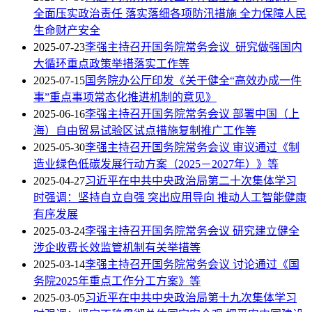
全面压实政治责任 落实落细各项防汛措施 全力保障人民
生命财产安全
2025-07-23
李强主持召开国务院常务会议 研究做强国内
大循环重点政策举措落实工作等
2025-07-15
国务院办公厅印发《关于健全“高效办成一件
事”重点事项常态化推进机制的意见》
2025-06-16
李强主持召开国务院常务会议 部署中国（上
海）自由贸易试验区试点措施复制推广工作等
2025-05-30
李强主持召开国务院常务会议 审议通过《制
造业绿色低碳发展行动方案（2025－2027年）》等
2025-04-27
习近平在中共中央政治局第二十次集体学习
时强调：坚持自立自强 突出应用导向 推动人工智能健康
有序发展
2025-03-24
李强主持召开国务院常务会议 研究建立健全
涉企收费长效监管机制有关举措等
2025-03-14
李强主持召开国务院常务会议 讨论通过《国
务院2025年重点工作分工方案》等
2025-03-05
习近平在中共中央政治局第十九次集体学习