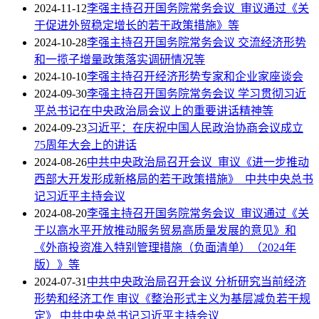
2024-11-12
李强主持召开国务院常务会议 审议通过《关
于促进外贸稳定增长的若干政策措施》等
2024-10-28
李强主持召开国务院常务会议 交流经济形势
和一揽子增量政策落实调研情况等
2024-10-10
李强主持召开经济形势专家和企业家座谈会
2024-09-30
李强主持召开国务院常务会议 学习贯彻习近
平总书记在中央政治局会议上的重要讲话精神等
2024-09-23
习近平：在庆祝中国人民政治协商会议成立
75周年大会上的讲话
2024-08-26
中共中央政治局召开会议 审议《进一步推动
西部大开发形成新格局的若干政策措施》 中共中央总书
记习近平主持会议
2024-08-20
李强主持召开国务院常务会议 审议通过《关
于以高水平开放推动服务贸易高质量发展的意见》和
《外商投资准入特别管理措施（负面清单）（2024年
版）》等
2024-07-31
中共中央政治局召开会议 分析研究当前经济
形势和经济工作 审议《整治形式主义为基层减负若干规
定》 中共中央总书记习近平主持会议