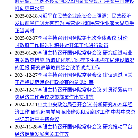
时强调：坚定不移贯彻总体国家安全观 把平安中国建设
推向更高水平
2025-02-18
习近平在民营企业座谈会上强调：民营经济
发展前景广阔大有可为 民营企业和民营企业家大显身手
正当其时
2025-02-07
李强主持召开国务院第七次全体会议 讨论
《政府工作报告》稿并对开年工作进行动员
2025-01-20
李强主持召开国务院常务会议 研究促进就业
有关政策措施 听取优化基层医疗卫生机构布局建设情况
的汇报 研究高等教育综合改革试点工作
2024-12-27
李强主持召开国务院常务会议 审议通过《关
于严格规范涉企行政检查的意见》等
2024-12-17
李强主持召开国务院常务会议 对贯彻落实中
央经济工作会议决策部署作出安排等
2024-12-11
中共中央政治局召开会议 分析研究2025年经
济工作 研究部署党风廉政建设和反腐败工作 中共中央总
书记习近平主持会议
2024-11-28
李强主持召开国务院常务会议 研究推动平台
经济健康发展有关工作等