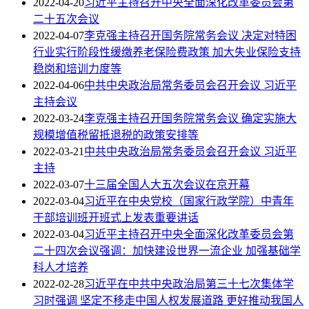
2022-04-20
习近平主持召开中央全面深化改革委员会第
二十五次会议
2022-04-07
李克强主持召开国务院常务会议 决定对特困
行业实行阶段性缓缴养老保险费政策 加大失业保险支持
稳岗和培训力度等
2022-04-06
中共中央政治局常务委员会召开会议 习近平
主持会议
2022-03-24
李克强主持召开国务院常务会议 确定实施大
规模增值税留抵退税的政策安排等
2022-03-21
中共中央政治局常务委员会召开会议 习近平
主持
2022-03-07
十三届全国人大五次会议在京开幕
2022-03-04
习近平在中央党校（国家行政学院）中青年
干部培训班开班式上发表重要讲话
2022-03-04
习近平主持召开中央全面深化改革委员会第
二十四次会议强调：加快建设世界一流企业 加强基础学
科人才培养
2022-02-28
习近平在中共中央政治局第三十七次集体学
习时强调 坚定不移走中国人权发展道路 更好推动我国人