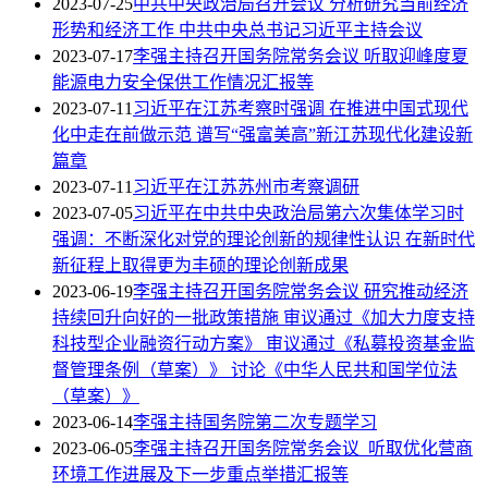
2023-07-25
中共中央政治局召开会议 分析研究当前经济
形势和经济工作 中共中央总书记习近平主持会议
2023-07-17
李强主持召开国务院常务会议 听取迎峰度夏
能源电力安全保供工作情况汇报等
2023-07-11
习近平在江苏考察时强调 在推进中国式现代
化中走在前做示范 谱写“强富美高”新江苏现代化建设新
篇章
2023-07-11
习近平在江苏苏州市考察调研
2023-07-05
习近平在中共中央政治局第六次集体学习时
强调：不断深化对党的理论创新的规律性认识 在新时代
新征程上取得更为丰硕的理论创新成果
2023-06-19
李强主持召开国务院常务会议 研究推动经济
持续回升向好的一批政策措施 审议通过《加大力度支持
科技型企业融资行动方案》 审议通过《私募投资基金监
督管理条例（草案）》 讨论《中华人民共和国学位法
（草案）》
2023-06-14
李强主持国务院第二次专题学习
2023-06-05
李强主持召开国务院常务会议 听取优化营商
环境工作进展及下一步重点举措汇报等