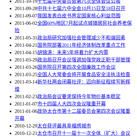
2011-10-19
十七届中央委员会第六次全体会议公报
2011-09-28
中共十七届六中全会10月15日至18日召开
2011-09-07
我国发表白皮书界定国家核心利益范围
2011-06-02
全国60%地区7月起试点城镇居民社会养老保
险
2011-05-31
政治局研究加强社会管理减少不和谐因素
2011-04-21
国务院部署2011年经济体制改革重点工作
2011-04-15
胡锦涛：未来5年将着力扩大内需
2011-03-29
政治局召开会议强调加强党政正职干部管理
2011-03-26
国务院召开第四次全国廉政工作会议
2011-03-25
全国人大常委会将开展食品安全法执法检查
2011-03-14
新华社两会闭幕社评：迈向新征程续写新辉
煌
2011-02-23
政治局会议要求保持今年物价基本稳定
2011-01-07
市十四届人大四次会议隆重开幕
2011-01-06
政协太仓市第十二届委员会第四次会议隆重
开幕
2010-12-29
太仓获评最具幸福感城市
2010-12-21
太仓市召开十一届十一次全体（扩大）会议