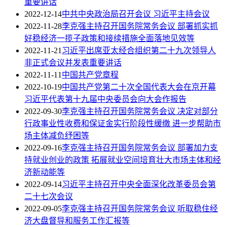
重要讲话
2022-12-14
中共中央政治局召开会议 习近平主持会议
2022-11-28
李克强主持召开国务院常务会议 部署抓实抓
好稳经济一揽子政策和接续措施全面落地见效等
2022-11-21
习近平出席亚太经合组织第二十九次领导人
非正式会议并发表重要讲话
2022-11-11
中国共产党章程
2022-10-19
中国共产党第二十次全国代表大会在京开幕
习近平代表第十九届中央委员会向大会作报告
2022-09-30
李克强主持召开国务院常务会议 决定对部分
行政事业性收费和保证金实行阶段性缓缴 进一步帮助市
场主体减负纾困等
2022-09-16
李克强主持召开国务院常务会议 部署加力支
持就业创业的政策 拓展就业空间培育壮大市场主体和经
济新动能等
2022-09-14
习近平主持召开中央全面深化改革委员会第
二十七次会议
2022-09-05
李克强主持召开国务院常务会议 听取稳住经
济大盘督导和服务工作汇报等