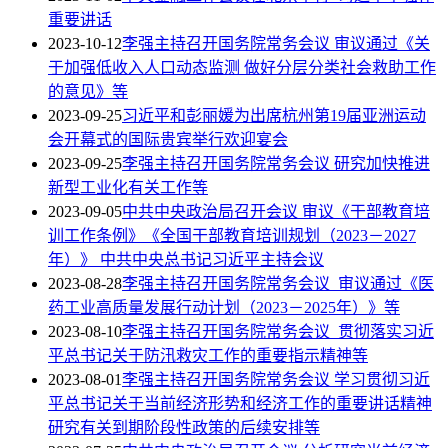
重要讲话
2023-10-12
李强主持召开国务院常务会议 审议通过《关
于加强低收入人口动态监测 做好分层分类社会救助工作
的意见》等
2023-09-25
习近平和彭丽媛为出席杭州第19届亚洲运动
会开幕式的国际贵宾举行欢迎宴会
2023-09-25
李强主持召开国务院常务会议 研究加快推进
新型工业化有关工作等
2023-09-05
中共中央政治局召开会议 审议《干部教育培
训工作条例》《全国干部教育培训规划（2023－2027
年）》 中共中央总书记习近平主持会议
2023-08-28
李强主持召开国务院常务会议 审议通过《医
药工业高质量发展行动计划（2023－2025年）》等
2023-08-10
李强主持召开国务院常务会议 贯彻落实习近
平总书记关于防汛救灾工作的重要指示精神等
2023-08-01
李强主持召开国务院常务会议 学习贯彻习近
平总书记关于当前经济形势和经济工作的重要讲话精神
研究有关到期阶段性政策的后续安排等