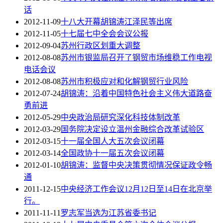
话
2012-11-09
十八大开幕胡锦涛江泽民等出席
2012-11-05
十七届七中全会会议公报
2012-09-04
苏州行政区划重大调整
2012-08-08
苏州市银监局召开了钢贸市场维稳工作电视
电话会议
2012-08-08
苏州市积极应对和化解钢贸行业风险
2012-07-24
胡锦涛：沿着中国特色社会主义伟大道路奋
勇前进
2012-05-29
中央政治局研究深化科技体制改革
2012-03-29
国务院决定设立温州金融综合改革试验区
2012-03-15
十一届全国人大五次会议闭幕
2012-03-14
全国政协十一届五次会议闭幕
2012-01-10
胡锦涛：监督中央决策贯彻情况保证政令畅
通
2011-12-15
中央经济工作会议12月12日至14日在北京举
行。
2011-11-11
罗志军当选为江苏省委书记