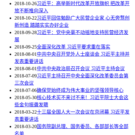
2018-10-26
习近平：高举新时代改革开放旗帜 把改革开
放不断推向深入
2018-10-22
习近平回信勉励广大民营企业家 心无旁骛创
新创造 踏踏实实办好企业
2018-09-28
习近平：党中央毫不动摇地支持民营经济发
展
2018-09-25
全面深化改革 习近平要求重在落实
2018-08-01
中共中央召开党外人士座谈会 习近平主持并
发表重要讲话
2018-08-01
中共中央政治局召开会议 习近平主持会议
2018-07-09
习近平主持召开中央全面深化改革委员会第
三次会议
2018-07-06
确保党始终成为伟大事业的坚强领导核心
2018-05-30
核心技术买不来讨不来！习近平院士大会这
些金句振聋发聩
2018-03-22
十三届全国人大一次会议在京闭幕 习近平发
表重要讲话
2018-03-20
国务院副总理、国务委员、各部部长等全部
名单