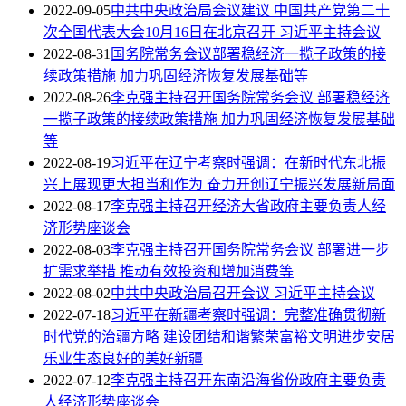
2022-09-05
中共中央政治局会议建议 中国共产党第二十
次全国代表大会10月16日在北京召开 习近平主持会议
2022-08-31
国务院常务会议部署稳经济一揽子政策的接
续政策措施 加力巩固经济恢复发展基础等
2022-08-26
李克强主持召开国务院常务会议 部署稳经济
一揽子政策的接续政策措施 加力巩固经济恢复发展基础
等
2022-08-19
习近平在辽宁考察时强调：在新时代东北振
兴上展现更大担当和作为 奋力开创辽宁振兴发展新局面
2022-08-17
李克强主持召开经济大省政府主要负责人经
济形势座谈会
2022-08-03
李克强主持召开国务院常务会议 部署进一步
扩需求举措 推动有效投资和增加消费等
2022-08-02
中共中央政治局召开会议 习近平主持会议
2022-07-18
习近平在新疆考察时强调：完整准确贯彻新
时代党的治疆方略 建设团结和谐繁荣富裕文明进步安居
乐业生态良好的美好新疆
2022-07-12
李克强主持召开东南沿海省份政府主要负责
人经济形势座谈会