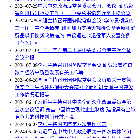
2024-07-29
中共中央政治局常务委员会召开会议 研究部
署防汛抗洪救灾工作 中共中央总书记习近平主持会议
2024-07-25
李强主持召开国务院常务会议 学习贯彻党的
二十届三中全会精神 研究加力支持大规模设备更新和消
费品以旧换新政策措施 审议通过《退役军人安置条例
（草案）》
2024-07-19
中国共产党第二十届中央委员会第三次全体
会议公报
2024-07-09
李强主持召开国务院常务会议 研究部署推进
数字经济高质量发展有关工作等
2024-06-28
李强主持召开国务院常务会议听取关于贯彻
落实全国生态环境保护大会精神全面推进美丽中国建设
工作情况汇报等
2024-06-18
习近平主持召开中央全面深化改革委员会第
五次会议强调 完善中国特色现代企业制度 建设具有全球
竞争力的科技创新开放环境
2024-06-07
李强主持国务院第八次专题学习
2024-05-30
习近平在中共中央政治局第十四次集体学习