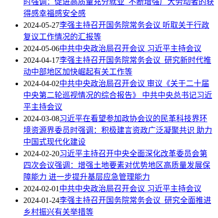
时强调：促进高质量充分就业 不断增强广大劳动者的获
得感幸福感安全感
2024-05-27
李强主持召开国务院常务会议 听取关于行政
复议工作情况的汇报等
2024-05-06
中共中央政治局召开会议 习近平主持会议
2024-04-17
李强主持召开国务院常务会议 研究新时代推
动中部地区加快崛起有关工作等
2024-04-02
中共中央政治局召开会议 审议《关于二十届
中央第二轮巡视情况的综合报告》 中共中央总书记习近
平主持会议
2024-03-08
习近平在看望参加政协会议的民革科技界环
境资源界委员时强调：积极建言资政广泛凝聚共识 助力
中国式现代化建设
2024-02-20
习近平主持召开中央全面深化改革委员会第
四次会议强调：增强土地要素对优势地区高质量发展保
障能力 进一步提升基层应急管理能力
2024-02-01
中共中央政治局召开会议 习近平主持会议
2024-01-24
李强主持召开国务院常务会议 研究全面推进
乡村振兴有关举措等