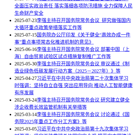
全面压实政治责任 落实落细各项防汛措施 全力保障人民
生命财产安全
2025-07-23
李强主持召开国务院常务会议 研究做强国内
大循环重点政策举措落实工作等
2025-07-15
国务院办公厅印发《关于健全“高效办成一件
事”重点事项常态化推进机制的意见》
2025-06-16
李强主持召开国务院常务会议 部署中国（上
海）自由贸易试验区试点措施复制推广工作等
2025-05-30
李强主持召开国务院常务会议 审议通过《制
造业绿色低碳发展行动方案（2025－2027年）》等
2025-04-27
习近平在中共中央政治局第二十次集体学习
时强调：坚持自立自强 突出应用导向 推动人工智能健康
有序发展
2025-03-24
李强主持召开国务院常务会议 研究建立健全
涉企收费长效监管机制有关举措等
2025-03-14
李强主持召开国务院常务会议 讨论通过《国
务院2025年重点工作分工方案》等
2025-03-05
习近平在中共中央政治局第十九次集体学习