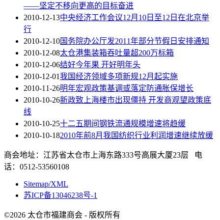
——坚定不移向更高的目标奋进
2010-12-13
中央经济工作会议12月10日至12日在北京举
行
2010-12-10
国务院办公厅发2011年部分节假日安排通知
2010-12-08
太仓港集装箱吞吐量超200万标箱
2010-12-06
结好今年果 开好明年头
2010-12-01
我国经济领域多项新规12月起实施
2010-11-26
明年宏观政策基调或落定防通胀保增长
2010-10-26
新政致上海楼市出现僵持 开发商观望政策底
线
2010-10-25
十二五期间钢铁流通规模增速将趋缓
2010-10-18
2010年前8月我国纺织行业利润增速继续放缓
商会地址：江苏省太仓市上海东路333号高展大厦23层 电
话：0512-53560108
Sitemap/XML
苏ICP备13046238号-1
©2026 太仓市福建商会 - 版权所有