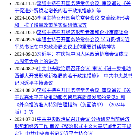
2024-11-12
李强主持召开国务院常务会议 审议通过《关
于促进外贸稳定增长的若干政策措施》等
2024-10-28
李强主持召开国务院常务会议 交流经济形势
和一揽子增量政策落实调研情况等
2024-10-10
李强主持召开经济形势专家和企业家座谈会
2024-09-30
李强主持召开国务院常务会议 学习贯彻习近
平总书记在中央政治局会议上的重要讲话精神等
2024-09-23
习近平：在庆祝中国人民政治协商会议成立
75周年大会上的讲话
2024-08-26
中共中央政治局召开会议 审议《进一步推动
西部大开发形成新格局的若干政策措施》 中共中央总书
记习近平主持会议
2024-08-20
李强主持召开国务院常务会议 审议通过《关
于以高水平开放推动服务贸易高质量发展的意见》和
《外商投资准入特别管理措施（负面清单）（2024年
版）》等
2024-07-31
中共中央政治局召开会议 分析研究当前经济
形势和经济工作 审议《整治形式主义为基层减负若干规
定》 中共中央总书记习近平主持会议