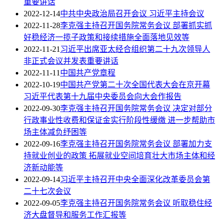
重要讲话
2022-12-14
中共中央政治局召开会议 习近平主持会议
2022-11-28
李克强主持召开国务院常务会议 部署抓实抓
好稳经济一揽子政策和接续措施全面落地见效等
2022-11-21
习近平出席亚太经合组织第二十九次领导人
非正式会议并发表重要讲话
2022-11-11
中国共产党章程
2022-10-19
中国共产党第二十次全国代表大会在京开幕
习近平代表第十九届中央委员会向大会作报告
2022-09-30
李克强主持召开国务院常务会议 决定对部分
行政事业性收费和保证金实行阶段性缓缴 进一步帮助市
场主体减负纾困等
2022-09-16
李克强主持召开国务院常务会议 部署加力支
持就业创业的政策 拓展就业空间培育壮大市场主体和经
济新动能等
2022-09-14
习近平主持召开中央全面深化改革委员会第
二十七次会议
2022-09-05
李克强主持召开国务院常务会议 听取稳住经
济大盘督导和服务工作汇报等