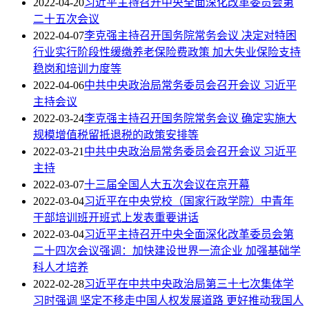
2022-04-20
习近平主持召开中央全面深化改革委员会第
二十五次会议
2022-04-07
李克强主持召开国务院常务会议 决定对特困
行业实行阶段性缓缴养老保险费政策 加大失业保险支持
稳岗和培训力度等
2022-04-06
中共中央政治局常务委员会召开会议 习近平
主持会议
2022-03-24
李克强主持召开国务院常务会议 确定实施大
规模增值税留抵退税的政策安排等
2022-03-21
中共中央政治局常务委员会召开会议 习近平
主持
2022-03-07
十三届全国人大五次会议在京开幕
2022-03-04
习近平在中央党校（国家行政学院）中青年
干部培训班开班式上发表重要讲话
2022-03-04
习近平主持召开中央全面深化改革委员会第
二十四次会议强调：加快建设世界一流企业 加强基础学
科人才培养
2022-02-28
习近平在中共中央政治局第三十七次集体学
习时强调 坚定不移走中国人权发展道路 更好推动我国人