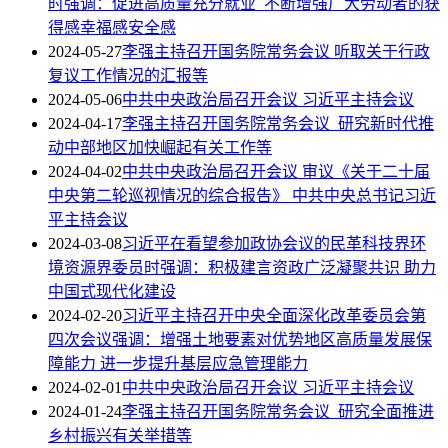
时强调：促进高质量充分就业 不断增强广大劳动者的获
得感幸福感安全感
2024-05-27
李强主持召开国务院常务会议 听取关于行政
复议工作情况的汇报等
2024-05-06
中共中央政治局召开会议 习近平主持会议
2024-04-17
李强主持召开国务院常务会议 研究新时代推
动中部地区加快崛起有关工作等
2024-04-02
中共中央政治局召开会议 审议《关于二十届
中央第二轮巡视情况的综合报告》 中共中央总书记习近
平主持会议
2024-03-08
习近平在看望参加政协会议的民革科技界环
境资源界委员时强调：积极建言资政广泛凝聚共识 助力
中国式现代化建设
2024-02-20
习近平主持召开中央全面深化改革委员会第
四次会议强调：增强土地要素对优势地区高质量发展保
障能力 进一步提升基层应急管理能力
2024-02-01
中共中央政治局召开会议 习近平主持会议
2024-01-24
李强主持召开国务院常务会议 研究全面推进
乡村振兴有关举措等