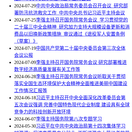
2024-07-29
中共中央政治局常务委员会召开会议 研究部
署防汛抗洪救灾工作 中共中央总书记习近平主持会议
2024-07-25
李强主持召开国务院常务会议 学习贯彻党的
二十届三中全会精神 研究加力支持大规模设备更新和消
费品以旧换新政策措施 审议通过《退役军人安置条例
（草案）》
2024-07-19
中国共产党第二十届中央委员会第三次全体
会议公报
2024-07-09
李强主持召开国务院常务会议 研究部署推进
数字经济高质量发展有关工作等
2024-06-28
李强主持召开国务院常务会议听取关于贯彻
落实全国生态环境保护大会精神全面推进美丽中国建设
工作情况汇报等
2024-06-18
习近平主持召开中央全面深化改革委员会第
五次会议强调 完善中国特色现代企业制度 建设具有全球
竞争力的科技创新开放环境
2024-06-07
李强主持国务院第八次专题学习
2024-05-30
习近平在中共中央政治局第十四次集体学习