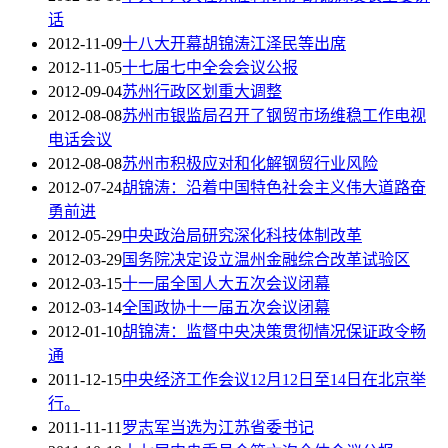
话
2012-11-09
十八大开幕胡锦涛江泽民等出席
2012-11-05
十七届七中全会会议公报
2012-09-04
苏州行政区划重大调整
2012-08-08
苏州市银监局召开了钢贸市场维稳工作电视
电话会议
2012-08-08
苏州市积极应对和化解钢贸行业风险
2012-07-24
胡锦涛：沿着中国特色社会主义伟大道路奋
勇前进
2012-05-29
中央政治局研究深化科技体制改革
2012-03-29
国务院决定设立温州金融综合改革试验区
2012-03-15
十一届全国人大五次会议闭幕
2012-03-14
全国政协十一届五次会议闭幕
2012-01-10
胡锦涛：监督中央决策贯彻情况保证政令畅
通
2011-12-15
中央经济工作会议12月12日至14日在北京举
行。
2011-11-11
罗志军当选为江苏省委书记