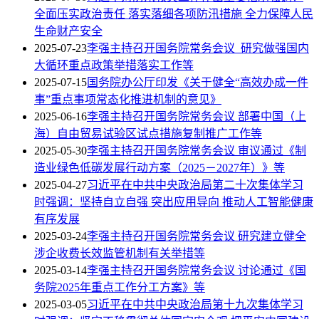
全面压实政治责任 落实落细各项防汛措施 全力保障人民
生命财产安全
2025-07-23
李强主持召开国务院常务会议 研究做强国内
大循环重点政策举措落实工作等
2025-07-15
国务院办公厅印发《关于健全“高效办成一件
事”重点事项常态化推进机制的意见》
2025-06-16
李强主持召开国务院常务会议 部署中国（上
海）自由贸易试验区试点措施复制推广工作等
2025-05-30
李强主持召开国务院常务会议 审议通过《制
造业绿色低碳发展行动方案（2025－2027年）》等
2025-04-27
习近平在中共中央政治局第二十次集体学习
时强调：坚持自立自强 突出应用导向 推动人工智能健康
有序发展
2025-03-24
李强主持召开国务院常务会议 研究建立健全
涉企收费长效监管机制有关举措等
2025-03-14
李强主持召开国务院常务会议 讨论通过《国
务院2025年重点工作分工方案》等
2025-03-05
习近平在中共中央政治局第十九次集体学习