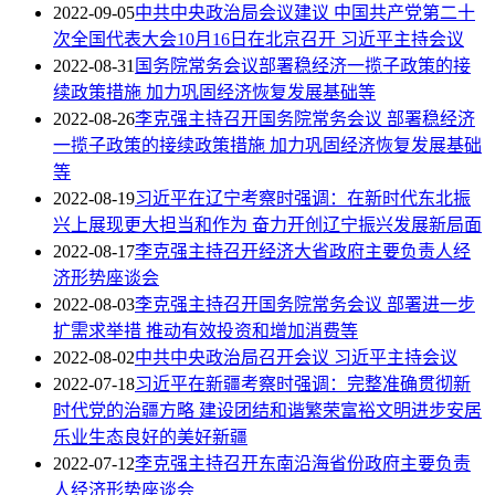
2022-09-05
中共中央政治局会议建议 中国共产党第二十
次全国代表大会10月16日在北京召开 习近平主持会议
2022-08-31
国务院常务会议部署稳经济一揽子政策的接
续政策措施 加力巩固经济恢复发展基础等
2022-08-26
李克强主持召开国务院常务会议 部署稳经济
一揽子政策的接续政策措施 加力巩固经济恢复发展基础
等
2022-08-19
习近平在辽宁考察时强调：在新时代东北振
兴上展现更大担当和作为 奋力开创辽宁振兴发展新局面
2022-08-17
李克强主持召开经济大省政府主要负责人经
济形势座谈会
2022-08-03
李克强主持召开国务院常务会议 部署进一步
扩需求举措 推动有效投资和增加消费等
2022-08-02
中共中央政治局召开会议 习近平主持会议
2022-07-18
习近平在新疆考察时强调：完整准确贯彻新
时代党的治疆方略 建设团结和谐繁荣富裕文明进步安居
乐业生态良好的美好新疆
2022-07-12
李克强主持召开东南沿海省份政府主要负责
人经济形势座谈会