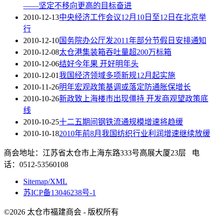
——坚定不移向更高的目标奋进
2010-12-13
中央经济工作会议12月10日至12日在北京举
行
2010-12-10
国务院办公厅发2011年部分节假日安排通知
2010-12-08
太仓港集装箱吞吐量超200万标箱
2010-12-06
结好今年果 开好明年头
2010-12-01
我国经济领域多项新规12月起实施
2010-11-26
明年宏观政策基调或落定防通胀保增长
2010-10-26
新政致上海楼市出现僵持 开发商观望政策底
线
2010-10-25
十二五期间钢铁流通规模增速将趋缓
2010-10-18
2010年前8月我国纺织行业利润增速继续放缓
商会地址：江苏省太仓市上海东路333号高展大厦23层 电
话：0512-53560108
Sitemap/XML
苏ICP备13046238号-1
©2026 太仓市福建商会 - 版权所有