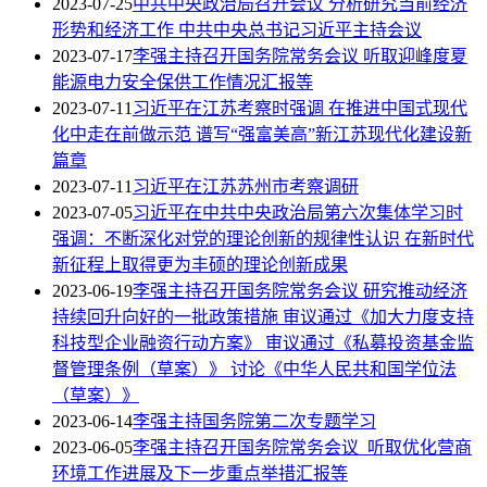
2023-07-25
中共中央政治局召开会议 分析研究当前经济
形势和经济工作 中共中央总书记习近平主持会议
2023-07-17
李强主持召开国务院常务会议 听取迎峰度夏
能源电力安全保供工作情况汇报等
2023-07-11
习近平在江苏考察时强调 在推进中国式现代
化中走在前做示范 谱写“强富美高”新江苏现代化建设新
篇章
2023-07-11
习近平在江苏苏州市考察调研
2023-07-05
习近平在中共中央政治局第六次集体学习时
强调：不断深化对党的理论创新的规律性认识 在新时代
新征程上取得更为丰硕的理论创新成果
2023-06-19
李强主持召开国务院常务会议 研究推动经济
持续回升向好的一批政策措施 审议通过《加大力度支持
科技型企业融资行动方案》 审议通过《私募投资基金监
督管理条例（草案）》 讨论《中华人民共和国学位法
（草案）》
2023-06-14
李强主持国务院第二次专题学习
2023-06-05
李强主持召开国务院常务会议 听取优化营商
环境工作进展及下一步重点举措汇报等