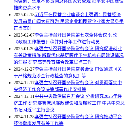
时强调：坚定不移贯彻总体国家安全观 把平安中国建设
推向更高水平
2025-02-18
习近平在民营企业座谈会上强调：民营经济
发展前景广阔大有可为 民营企业和民营企业家大显身手
正当其时
2025-02-07
李强主持召开国务院第七次全体会议 讨论
《政府工作报告》稿并对开年工作进行动员
2025-01-20
李强主持召开国务院常务会议 研究促进就业
有关政策措施 听取优化基层医疗卫生机构布局建设情况
的汇报 研究高等教育综合改革试点工作
2024-12-27
李强主持召开国务院常务会议 审议通过《关
于严格规范涉企行政检查的意见》等
2024-12-17
李强主持召开国务院常务会议 对贯彻落实中
央经济工作会议决策部署作出安排等
2024-12-11
中共中央政治局召开会议 分析研究2025年经
济工作 研究部署党风廉政建设和反腐败工作 中共中央总
书记习近平主持会议
2024-11-28
李强主持召开国务院常务会议 研究推动平台
经济健康发展有关工作等