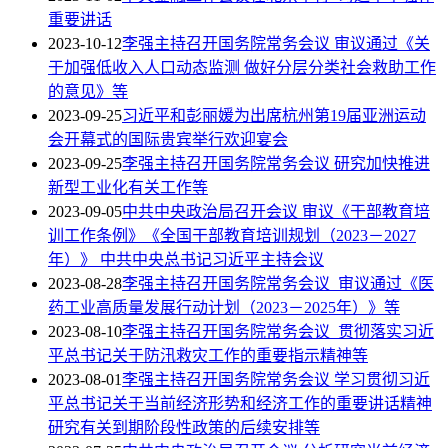
重要讲话
2023-10-12
李强主持召开国务院常务会议 审议通过《关
于加强低收入人口动态监测 做好分层分类社会救助工作
的意见》等
2023-09-25
习近平和彭丽媛为出席杭州第19届亚洲运动
会开幕式的国际贵宾举行欢迎宴会
2023-09-25
李强主持召开国务院常务会议 研究加快推进
新型工业化有关工作等
2023-09-05
中共中央政治局召开会议 审议《干部教育培
训工作条例》《全国干部教育培训规划（2023－2027
年）》 中共中央总书记习近平主持会议
2023-08-28
李强主持召开国务院常务会议 审议通过《医
药工业高质量发展行动计划（2023－2025年）》等
2023-08-10
李强主持召开国务院常务会议 贯彻落实习近
平总书记关于防汛救灾工作的重要指示精神等
2023-08-01
李强主持召开国务院常务会议 学习贯彻习近
平总书记关于当前经济形势和经济工作的重要讲话精神
研究有关到期阶段性政策的后续安排等