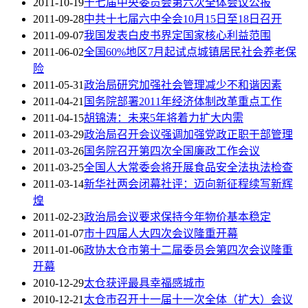
2011-10-19
十七届中央委员会第六次全体会议公报
2011-09-28
中共十七届六中全会10月15日至18日召开
2011-09-07
我国发表白皮书界定国家核心利益范围
2011-06-02
全国60%地区7月起试点城镇居民社会养老保
险
2011-05-31
政治局研究加强社会管理减少不和谐因素
2011-04-21
国务院部署2011年经济体制改革重点工作
2011-04-15
胡锦涛：未来5年将着力扩大内需
2011-03-29
政治局召开会议强调加强党政正职干部管理
2011-03-26
国务院召开第四次全国廉政工作会议
2011-03-25
全国人大常委会将开展食品安全法执法检查
2011-03-14
新华社两会闭幕社评：迈向新征程续写新辉
煌
2011-02-23
政治局会议要求保持今年物价基本稳定
2011-01-07
市十四届人大四次会议隆重开幕
2011-01-06
政协太仓市第十二届委员会第四次会议隆重
开幕
2010-12-29
太仓获评最具幸福感城市
2010-12-21
太仓市召开十一届十一次全体（扩大）会议