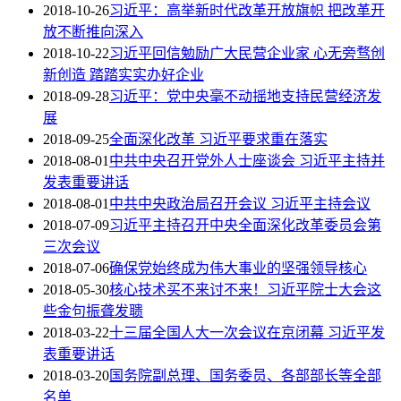
2018-10-26
习近平：高举新时代改革开放旗帜 把改革开
放不断推向深入
2018-10-22
习近平回信勉励广大民营企业家 心无旁骛创
新创造 踏踏实实办好企业
2018-09-28
习近平：党中央毫不动摇地支持民营经济发
展
2018-09-25
全面深化改革 习近平要求重在落实
2018-08-01
中共中央召开党外人士座谈会 习近平主持并
发表重要讲话
2018-08-01
中共中央政治局召开会议 习近平主持会议
2018-07-09
习近平主持召开中央全面深化改革委员会第
三次会议
2018-07-06
确保党始终成为伟大事业的坚强领导核心
2018-05-30
核心技术买不来讨不来！习近平院士大会这
些金句振聋发聩
2018-03-22
十三届全国人大一次会议在京闭幕 习近平发
表重要讲话
2018-03-20
国务院副总理、国务委员、各部部长等全部
名单